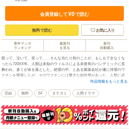
¥0
会員登録して
で読む
無料で読む
お気に入り
青年マンガ
最新刊
新刊
ランキング
を見る
自動購入
怒って、泣いて、笑って……そんな当たり前のことが、もしもできなくな
ったら?20XX年、人類は未知のウィルスによる未曾有のパンデミックに見
舞われ、多くが命を落とした。絶望の中、とある製薬会社が遂に待望のワ
クチンを開発したが、そのワクチンには重大な副作用があった。人類に必
要なのは命か、それとも……。嘘と涙のジュブナイルヒューマンストーリ
作品情報をもっと見る
ー!
完結
無料
SF
タテヨミ
人間ドラマ