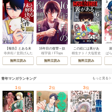
【報告】とある未
16年目の復讐～奴
この絵には裏があ
迷
寺井衒
/
玄田げんた
桜宇宙
/
FTops
樹生ナト
/
大塩哲史
ぱ
解決事件について 1
らを地獄に送るま
る 6巻
1巻
で 22巻
無料立読み
無料立読み
無料立読み
もっと見る
青年マンガランキング
1
2
3
位
位
位