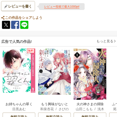
レビューを書く
レビュー投稿で最大1000pt!
この作品をシェアしよう
もっと見る
広告で人気の作品!
無料
お姉ちゃんの翠く
もう興味がないと
火の神さまの掃除
ふ
目黒あむ
和泉杏花
/
さびの
山田こもも
/
浅木
尾
ん
離婚された令嬢の
人ですが、いつの
は
ぶち
伊都
/
SNC
意外と楽しい新生
間にか花嫁として
雛
無料立読み
無料立読み
無料立読み