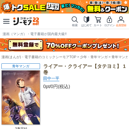
検索
はじめて
カート
ログイン
会員登録
漫画（マンガ）・電子書籍が国内最大級!!
漫画(まんが)・電子書籍のコミックシーモアTOP
少年・青年マンガ
青年マンガ
ライアー・クライアー【タテヨミ】 1
青年マンガ
巻
田中一平
0pt/0円(税込)
3巻完結