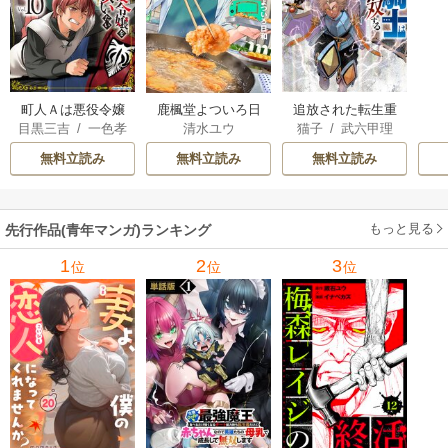
町人Ａは悪役令嬢
追放された転生重
鹿楓堂よついろ日
目黒三吉
/
一色孝
猫子
/
武六甲理
清水ユウ
をどうしても救い
騎士はゲーム知識
和
太郎
/
Parum
衣
/
じゃいあん
たい ～どぶと空
で無双する
無料立読み
無料立読み
無料立読み
と氷の姫君～
もっと見る
先行作品(青年マンガ)ランキング
1
2
3
位
位
位