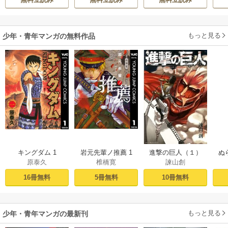
活
溺愛されています
もっと見る
少年・青年マンガの無料作品
キングダム 1
岩元先輩ノ推薦 1
進撃の巨人（１）
ぬ
原泰久
椎橋寛
諫山創
16冊無料
5冊無料
10冊無料
もっと見る
少年・青年マンガの最新刊