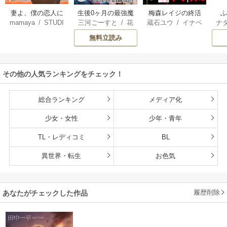
妻よ、僕の恋人に
生後0ヶ月の最強魔
梅森レイジの終活
mamaya
/
STUDI
三河ごーすと
/
花
蔵石ユウ
/
イナベ
ナ
なってくれません
王 食べるだけ強
O ZOON
房雪
/
マップ
カズ
/
STUDIO ZO
核
か？
くなるチート能力
無料立読み
ON
持ち転生者だけど
赤ちゃんなので英
雄たちの母乳で成
その他の人気ランキングをチェック！
長して無双します
総合ランキング
メディア化
少女・女性
少年・青年
TL・レディコミ
BL
異世界・転生
お色気
履歴削除
あなたがチェックした作品