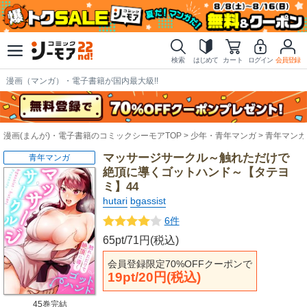
検索
はじめて
カート
ログイン
会員登録
漫画（マンガ）・電子書籍が国内最大級!!
漫画(まんが)・電子書籍のコミックシーモアTOP
少年・青年マンガ
青年マンガ
マッサージサークル～触れただけで
青年マンガ
絶頂に導くゴットハンド～【タテヨ
ミ】44
hutari
bgassist
6件
65pt/71円(税込)
会員登録限定70%OFFクーポンで
19pt/20円(税込)
45巻完結