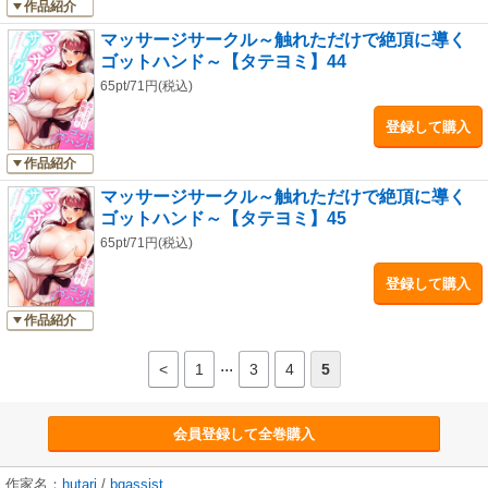
作品紹介
マッサージサークル～触れただけで絶頂に導く
ゴットハンド～【タテヨミ】44
65pt/71円(税込)
登録して購入
作品紹介
マッサージサークル～触れただけで絶頂に導く
ゴットハンド～【タテヨミ】45
65pt/71円(税込)
登録して購入
作品紹介
...
<
1
3
4
5
会員登録して全巻購入
作家名：
hutari
/
bgassist