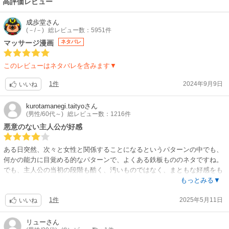
高評価レビュー
成歩堂
さん
(－/－)
総レビュー数：5951件
マッサージ漫画
ネタバレ
このレビューはネタバレを含みます▼
1件
2024年9月9日
いいね
kurotamanegi.taityo
さん
(男性/60代～)
総レビュー数：1216件
悪意のない主人公が好感
ある日突然、次々と女性と関係することになるというパターンの中でも、
何かの能力に目覚める的なパターンで、よくある鉄板もののネタですね。
でも、主人公の当初の段階も酷く、汚いものではなく、まともな好感をも
てる人間であることがいいですね。復讐とか、何らかのミッションをクリ
もっとみる▼
アするためにとか、次々に女性達と考えて、というのではなく、得てしま
1件
2025年5月11日
った特殊能力もも積極的に利用しようとするのではなく、突発的なことで
いいね
女性達と関係していくというところが、安心して、暗くならずに楽しめる
作品です。そのままの展開で進むといいのですが。
リュー
さん