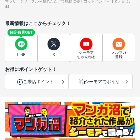
マッサージサークル～触れただけで絶頂に導くゴットハンド～【タテヨミ】
44
最新情報はここからチェック！
限定特典GET
シーモア
メルマガ
LINE
X
ちゃんねる
登録
お得にポイントゲット！
ご来店ポイント
シーモアでポイ活