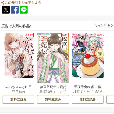
この作品をシェアしよう
もっと見る
広告で人気の作品!
値下げ
無料
無料
みいちゃんと山田
後宮茶妃伝～寵妃
千夜千食物語 ～敗
亜月ねね
唐澤和希
/
井山く
枝豆ずんだ
/
MAM
さん
は愛より茶が欲し
国の姫ですが氷の
らげ
AKOTO
/
鴉羽凛燈
い～
皇子殿下がどうも
無料立読み
無料立読み
無料立読み
溺愛してくれてい
ます～