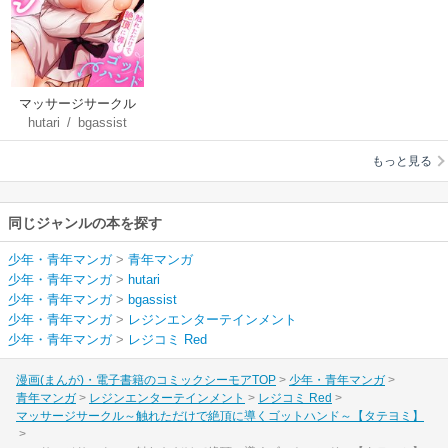
マッサージサークル
hutari
/
bgassist
～触れただけで絶頂
に導くゴットハンド
もっと見る
～【タテヨミ】
同じジャンルの本を探す
少年・青年マンガ
>
青年マンガ
少年・青年マンガ
>
hutari
少年・青年マンガ
>
bgassist
少年・青年マンガ
>
レジンエンターテインメント
少年・青年マンガ
>
レジコミ Red
漫画(まんが)・電子書籍のコミックシーモアTOP
少年・青年マンガ
青年マンガ
レジンエンターテインメント
レジコミ Red
マッサージサークル～触れただけで絶頂に導くゴットハンド～【タテヨミ】