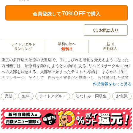
70%OFF
会員登録して
で購入
お気に入り
最初の巻へ
ライトアダルト
新刊
ランキング
無料!!
自動購入
重度の多汗症の治療の後遺症で、手にしびれる感覚を覚えるようになった
西田奏手は、治療費を節約しようと大学内にある｢リハビリサークル care｣
への入部を決意する。入部早々始まったテストの内容は、まさかの１対１
のマッサージ。そうして、自分を不審者だと勘違いし、投げ飛ばした柔道
学科のエース、新城れみにマッサージを施し始めた。肩甲骨、背中、腰、
作品情報をもっと見る
骨盤と、奏手の手が触れる度に、れみは体の奥が痺れるような快感に襲わ
れる…！
完結
無料
ライトアダルト
幼なじみ・同級生
お色気