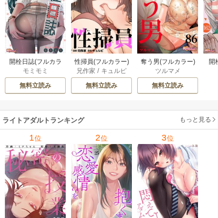
開栓日誌(フルカラ
性掃員(フルカラー)
奪う男(フルカラー)
開
モミモミ
兄作家
/
キュルピ
ツルマメ
ー) 54巻
19巻
86巻
ミ
無料立読み
無料立読み
無料立読み
もっと見る
ライトアダルトランキング
1
2
3
位
位
位