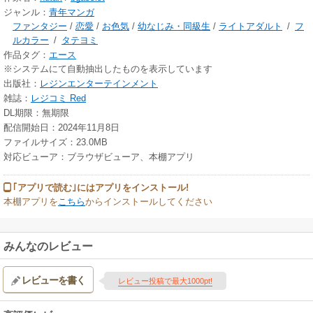
ジャンル：
青年マンガ
ファンタジー
/
恋愛
/
お色気
/
幼なじみ・同級生
/
ライトアダルト
/
フ
ルカラー
/
タテヨミ
作品タグ：
エース
※システムにて自動抽出したものを表示しています
出版社：
レジンエンターテインメント
雑誌：
レジコミ Red
DL期限：無期限
配信開始日：2024年11月8日
ファイルサイズ：23.0MB
対応ビューア：ブラウザビューア、本棚アプリ
｢アプリで読む｣にはアプリをインストール!
本棚アプリを
こちら
からインストールしてください
みんなのレビュー
レビューを書く
レビュー投稿で最大1000pt!