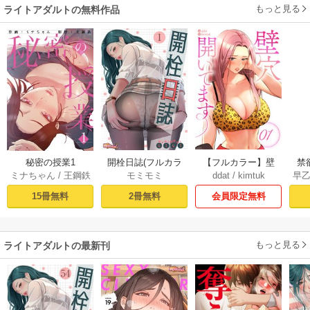
もっと見る
ライトアダルトの無料作品
【フルカラー】壁
秘密の授業1
開栓日誌(フルカラ
禁
ddat
/
kimtuk
ミナちゃん
/
王鋼鉄
モミモミ
早
穴開いてます 1巻
ー) 1巻
会員限定無料
15冊無料
2冊無料
もっと見る
ライトアダルトの最新刊