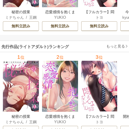
秘密の授業
恋愛感情を抱くま
【フルカラー】悶
ミナちゃん
/
王鋼
YUKIO
トヨ
kyu
で
えてよ、アダムく
鉄
ん
無料立読み
無料立読み
無料立読み
もっと見る
先行作品(ライトアダルト)ランキング
1
2
3
位
位
位
秘密の授業
恋愛感情を抱くま
【フルカラー】悶
開
ミナちゃん
/
王鋼
YUKIO
トヨ
で
えてよ、アダムく
鉄
ん