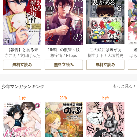
【報告】とある未
16年目の復讐～奴
この絵には裏があ
迷
寺井衒
/
玄田げんた
桜宇宙
/
FTops
樹生ナト
/
大塩哲史
ぱ
解決事件について 1
らを地獄に送るま
る 6巻
1巻
で 22巻
無料立読み
無料立読み
無料立読み
もっと見る
少年マンガランキング
1
2
3
位
位
位