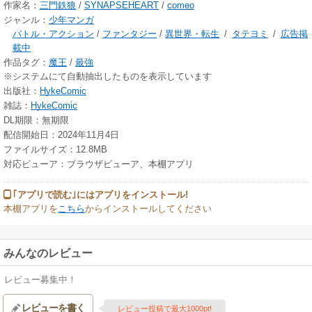
作家名：
三門鉄狼
/
SYNAPSEHEART
/
comeo
ジャンル：
少年マンガ
バトル・アクション
/
ファンタジー
/
異世界・転生
/
タテヨミ
/
広告掲
載中
作品タグ：
魔王
/
最強
※システムにて自動抽出したものを表示しています
出版社：
HykeComic
雑誌：
HykeComic
DL期限：無期限
配信開始日：2024年11月4日
ファイルサイズ：12.8MB
対応ビューア：ブラウザビューア、本棚アプリ
｢アプリで読む｣にはアプリをインストール!
本棚アプリを
こちら
からインストールしてください
みんなのレビュー
レビュー募集中！
レビューを書く
レビュー投稿で最大1000pt!