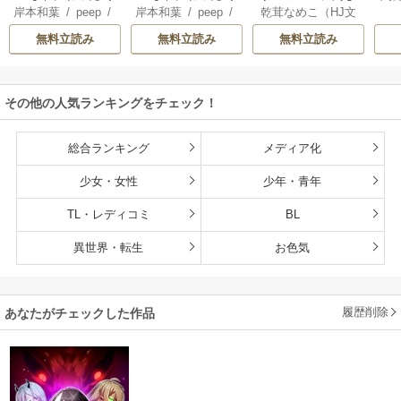
岸本和葉
/
peep
/
岸本和葉
/
peep
/
乾茸なめこ（HJ文
聖、剣士が冷遇さ
聖、剣士が冷遇さ
込められて25年。
染野静也
/
桑島黎
染野静也
/
桑島黎
庫／ホビージャパ
れる魔術至上主義
れる魔術至上主義
救出されたときに
無料立読み
無料立読み
無料立読み
音
/
taskey STUDI
音
/
taskey STUDI
ン刊）
/
御手洗太
の学園で無双する
の学園で無双する
は立派な不審者に
O
O
陽
/
芝
【単行本版】
なっていた【分冊
版】
その他の人気ランキングをチェック！
総合ランキング
メディア化
少女・女性
少年・青年
TL・レディコミ
BL
異世界・転生
お色気
履歴削除
あなたがチェックした作品