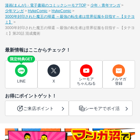
漫画(まんが)・電子書籍のコミックシーモアTOP
少年・青年マンガ
少年マンガ
HykeComic
HykeComic
3000年封印された魔王の帰還 ～最強の転生者は世界征服を目指す～【タテヨ
ミ】
3000年封印された魔王の帰還 ～最強の転生者は世界征服を目指す～【タテヨ
ミ】第20話 混成魔術
最新情報はここからチェック！
限定特典GET
シーモア
メルマガ
LINE
X
ちゃんねる
登録
お得にポイントゲット！
ご来店ポイント
シーモアでポイ活