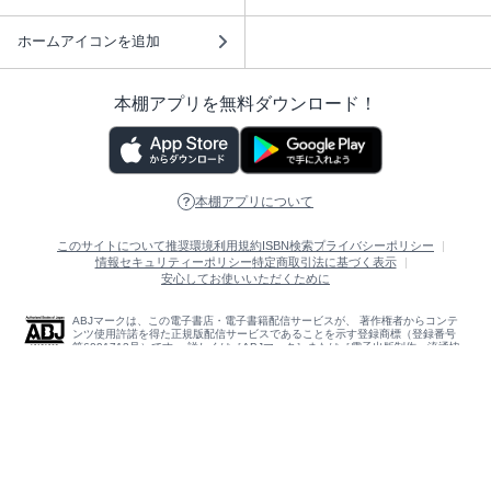
ホームアイコンを追加
本棚アプリを無料ダウンロード！
本棚アプリについて
このサイトについて
推奨環境
利用規約
ISBN検索
プライバシーポリシー
情報セキュリティーポリシー
特定商取引法に基づく表示
安心してお使いいただくために
ABJマークは、この電子書店・電子書籍配信サービスが、 著作権者からコンテ
ンツ使用許諾を得た正規版配信サービスであることを示す登録商標（登録番号
第6091713号）です。 詳しくは［ABJマーク］または［電子出版制作・流通協
議会］で検索してください。
(C)NTTソルマーレ