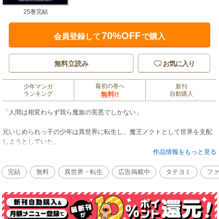
25巻完結
70%OFF
会員登録して
で購入
無料立読み
お気に入り
最初の巻へ
少年マンガ
新刊
ランキング
無料!!
自動購入
「人間は相変わらず我ら魔族の害悪でしかない」
元いじめられっ子の少年は異世界に転生し、魔王ノクトとして世界を支配
しようとしていた。
だが野望達成の直前、計略によって配下の軍団長たちと共に封印されてし
作品情報をもっと見る
まう。
それから3000年が経過したとき、ついにノクトは封印を解くことに成功す
完結
無料
異世界・転生
広告掲載中
タテヨミ
フ
る。
復活した彼の前には、異形の化け物が人間を襲い、その人間どもが魔族を
虐げている世界が広がっていた。