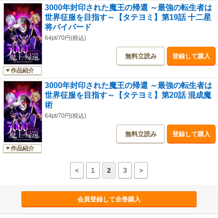
3000年封印された魔王の帰還 ～最強の転生者は
世界征服を目指す～【タテヨミ】第19話 十二星
将バイパード
64pt/70円(税込)
無料立読み
登録して購入
作品紹介
3000年封印された魔王の帰還 ～最強の転生者は
世界征服を目指す～【タテヨミ】第20話 混成魔
術
64pt/70円(税込)
無料立読み
登録して購入
作品紹介
<
1
2
3
>
会員登録して全巻購入