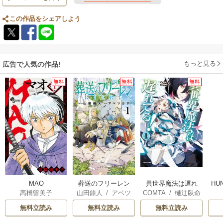
この作品をシェアしよう
もっと見る
広告で人気の作品!
無料
無料
無料
異世界魔法は遅れ
MAO
葬送のフリーレン
HU
COMTA
/
樋辻臥命
高橋留美子
山田鐘人
/
アベツ
てる！
カサ
無料立読み
無料立読み
無料立読み