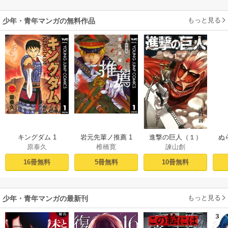
もっと見る
少年・青年マンガの無料作品
キングダム 1
岩元先輩ノ推薦 1
進撃の巨人（１）
ぬ
原泰久
椎橋寛
諫山創
16冊無料
5冊無料
10冊無料
もっと見る
少年・青年マンガの最新刊