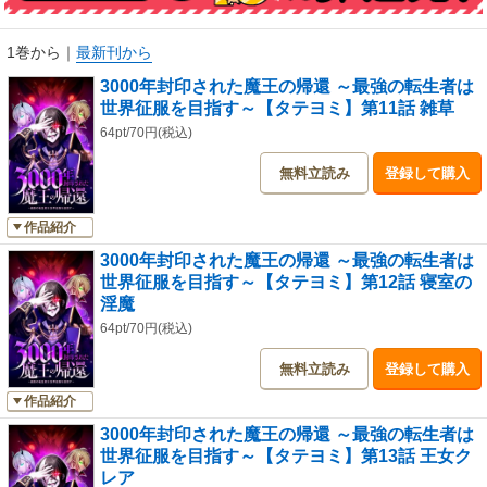
世界の惨状を知ったノクトは、共に戦った魔王軍の仲間と共に、世界を支
配するために動き出す。
1巻から
｜
最新刊から
まずは化け物の生贄にされそうな魔族たちを救い、人間への報復を行って
3000年封印された魔王の帰還 ～最強の転生者は
いく。
世界征服を目指す～【タテヨミ】第11話 雑草
「我が前にひれ伏せ、世界。我が眷属たちよ、進軍を開始せよ」
64pt/70円(税込)
無料立読み
登録して購入
最強魔王の世界征服が、いま始まる！
作品紹介
3000年封印された魔王の帰還 ～最強の転生者は
世界征服を目指す～【タテヨミ】第12話 寝室の
淫魔
64pt/70円(税込)
無料立読み
登録して購入
作品紹介
3000年封印された魔王の帰還 ～最強の転生者は
世界征服を目指す～【タテヨミ】第13話 王女ク
レア