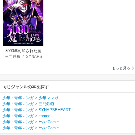
3000年封印された魔
三門鉄狼
/
SYNAPS
王の帰還 ～最強の転
EHEART
/
comeo
生者は世界征服を目
もっと見る
指す～【タテヨミ】
同じジャンルの本を探す
少年・青年マンガ
>
少年マンガ
少年・青年マンガ
>
三門鉄狼
少年・青年マンガ
>
SYNAPSEHEART
少年・青年マンガ
>
comeo
少年・青年マンガ
>
HykeComic
少年・青年マンガ
>
HykeComic