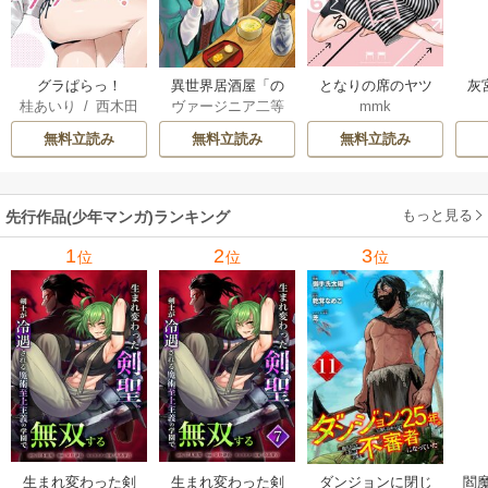
グラぱらっ！
異世界居酒屋「の
となりの席のヤツ
灰
桂あいり
/
西木田
ヴァージニア二等
mmk
ぶ」
がそういう目で見
景志
兵
/
蝉川夏哉
/
転
てくる
無料立読み
無料立読み
無料立読み
もっと見る
先行作品(少年マンガ)ランキング
1
2
3
位
位
位
生まれ変わった剣
生まれ変わった剣
ダンジョンに閉じ
閻魔