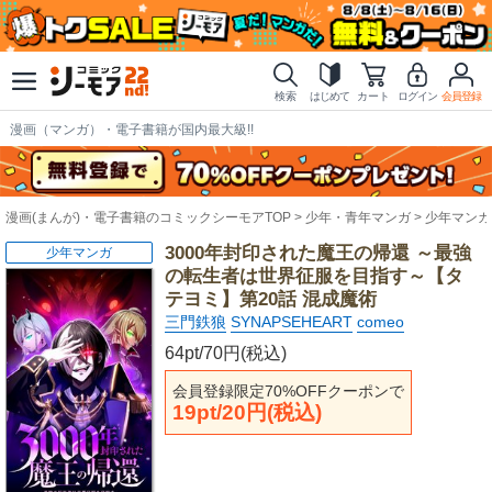
検索
はじめて
カート
ログイン
会員登録
漫画（マンガ）・電子書籍が国内最大級!!
漫画(まんが)・電子書籍のコミックシーモアTOP
少年・青年マンガ
少年マンガ
3000年封印された魔王の帰還 ～最強
少年マンガ
の転生者は世界征服を目指す～【タ
テヨミ】第20話 混成魔術
三門鉄狼
SYNAPSEHEART
comeo
64pt/70円(税込)
会員登録限定70%OFFクーポンで
19pt/20円(税込)