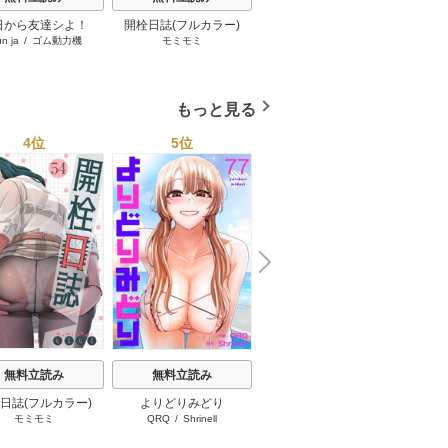
c
日から友達シよ！
開栓日誌(フルカラー)
よりどりみどり
un ja
/
ゴム動力機
モミモミ
QRQ
/
Shrinell
もっと見る
4位
5位
6位
N
x
e
t
無料立読み
無料立読み
無料立読み
日誌(フルカラー)
よりどりみどり
社長の妻
【フル
モミモミ
QRQ
/
Shrinell
gladiator&hongsi
/
onjeom
ぽ