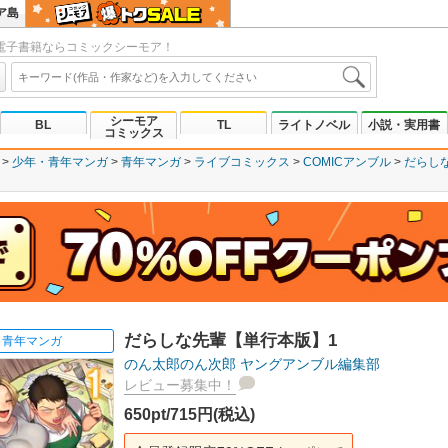
ア島
電子書籍ならコミックシーモア！
シーモア
BL
TL
ライトノベル
小説・実用書
コミックス
少年・青年マンガ
青年マンガ
ライブコミックス
COMICアンブル
だらし
だらしな先輩【単行本版】1
青年マンガ
のん太郎のん次郎
ヤングアンブル編集部
レビュー募集中！
650pt/715円(税込)