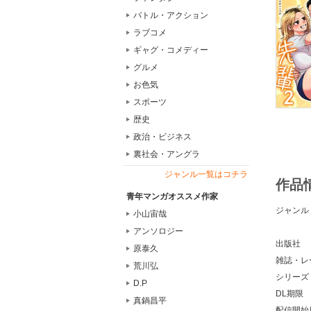
バトル・アクション
ラブコメ
ギャグ・コメディー
グルメ
お色気
スポーツ
歴史
政治・ビジネス
裏社会・アングラ
ジャンル一覧はコチラ
作品
青年マンガオススメ作家
ジャンル
小山宙哉
アンソロジー
出版社
原泰久
雑誌・レ
荒川弘
シリーズ
D.P
DL期限
真鍋昌平
配信開始