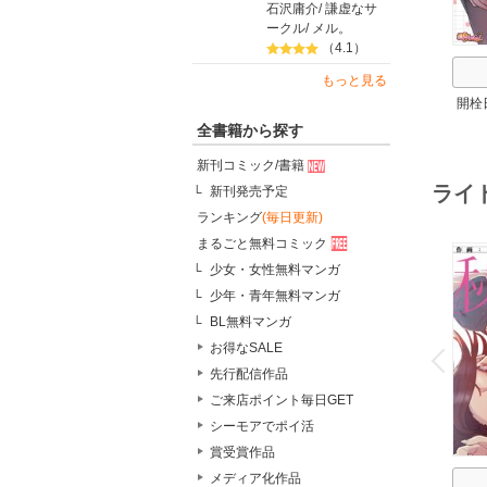
石沢庸介
/
謙虚なサ
ークル
/
メル。
（4.1）
もっと見る
開栓日
全書籍から探す
新刊コミック/書籍
ライ
新刊発売予定
ランキング
(毎日更新)
まるごと無料コミック
少女・女性無料マンガ
少年・青年無料マンガ
BL無料マンガ
o
v
お得なSALE
P
r
e
i
u
先行配信作品
ご来店ポイント毎日GET
シーモアでポイ活
賞受賞作品
メディア化作品