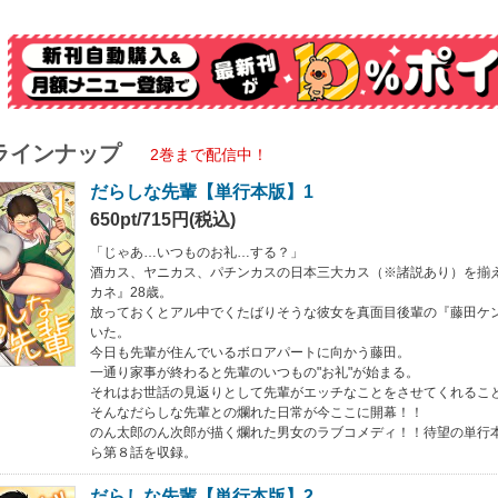
ラインナップ
2巻まで配信中！
だらしな先輩【単行本版】1
650pt/715円(税込)
「じゃあ…いつものお礼…する？」
酒カス、ヤニカス、パチンカスの日本三大カス（※諸説あり）を揃
カネ』28歳。
放っておくとアル中でくたばりそうな彼女を真面目後輩の『藤田ケ
いた。
今日も先輩が住んでいるボロアパートに向かう藤田。
一通り家事が終わると先輩のいつもの"お礼"が始まる。
それはお世話の見返りとして先輩がエッチなことをさせてくれるこ
そんなだらしな先輩との爛れた日常が今ここに開幕！！
のん太郎のん次郎が描く爛れた男女のラブコメディ！！待望の単行
ら第８話を収録。
だらしな先輩【単行本版】2