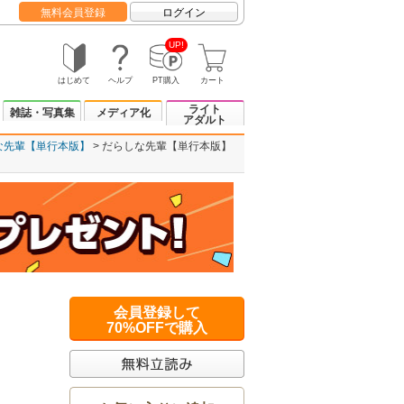
無料会員登録
ログイン
UP!
はじめて
ヘルプ
PT購入
カート
ライト
雑誌・写真集
メディア化
アダルト
な先輩【単行本版】
だらしな先輩【単行本版】
会員登録して
70%OFFで購入