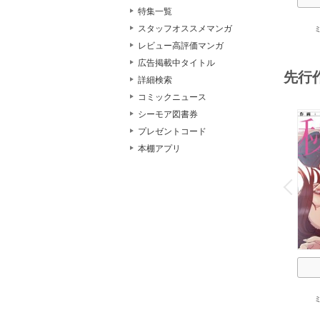
特集一覧
スタッフオススメマンガ
レビュー高評価マンガ
広告掲載中タイトル
先行
詳細検索
コミックニュース
シーモア図書券
プレゼントコード
本棚アプリ
o
v
P
r
e
i
u