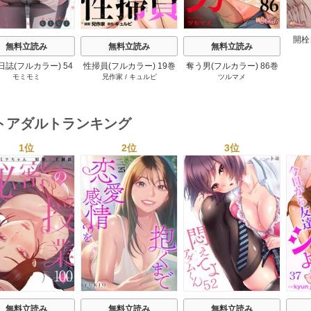
開栓
無料立読み
無料立読み
無料立読み
誌(フルカラー) 54
性掃員(フルカラー) 19巻
奪う男(フルカラー) 86巻
モミモミ
兄作家
/
キュルピ
ツルマメ
巻
トアダルトランキング
1位
2位
3位
s
無料立読み
無料立読み
無料立読み