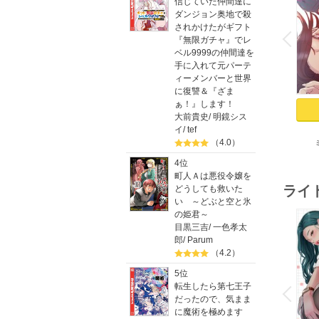
信じていた仲間達に
ダンジョン奥地で殺
o
v
されかけたがギフト
P
r
e
i
u
『無限ガチャ』でレ
ベル9999の仲間達を
手に入れて元パーテ
ィーメンバーと世界
に復讐＆『ざま
ぁ！』します！
大前貴史
/
明鏡シス
イ
/
tef
（4.0）
4位
町人Ａは悪役令嬢を
ライ
どうしても救いた
い ～どぶと空と氷
の姫君～
目黒三吉
/
一色孝太
郎
/
Parum
（4.2）
5位
o
v
転生したら第七王子
P
r
e
i
u
だったので、気まま
に魔術を極めます