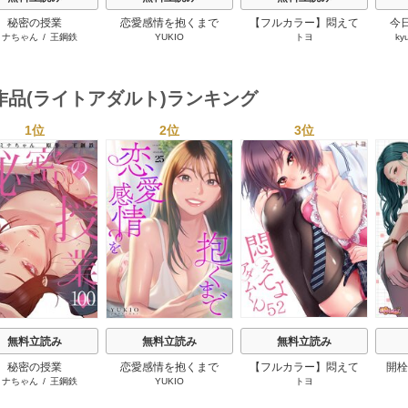
秘密の授業
恋愛感情を抱くまで
【フルカラー】悶えて
今
ミナちゃん
/
王鋼鉄
YUKIO
トヨ
ky
よ、アダムくん
作品(ライトアダルト)ランキング
1位
2位
3位
s
無料立読み
無料立読み
無料立読み
秘密の授業
恋愛感情を抱くまで
【フルカラー】悶えて
開栓
ミナちゃん
/
王鋼鉄
YUKIO
トヨ
よ、アダムくん