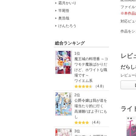
霜月かいり
ファイル
竿尾悟
※本作品
奥浩哉
対応ビュ
けんたろう
作品をシ
総合ランキング
1位
レビ
魔王城の料理番 ～コ
ワモテ魔族ばかりだ
だらし
けど、ホワイトな職
場です～
レビュー
ワイエム系
（4.8）
2位
公爵令嬢は我が道を
場当たり的に行く
ライ
高瀬雛
/
ぽよ子
/
にも
し
（4.4）
3位