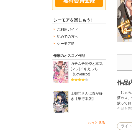
無料会員登録
シーモアを楽しもう!
ご利用ガイド
初めての方へ
シーモア島
作家のオススメ作品
ガチムチ同僚と本気
(マジ)イキえっち
《Lovelicot》
作品
「じゃあ
土御門さんは青が好
酒カス、
き【単行本版】
放ってお
今日も先
一通り家
それはお
もっと見る
そんなだ
ライ
のん太郎