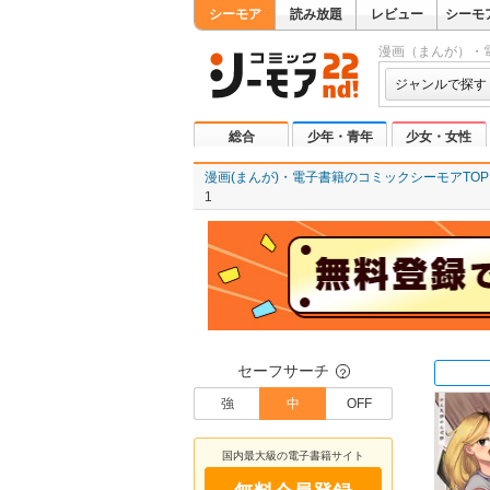
シーモア
読み放題
レビュー
シーモ
漫画（まんが）・
ジャンルで探す
総合
少年・青年
少女・女性
漫画(まんが)・電子書籍のコミックシーモアTOP
1
セーフサーチ
？
強
中
OFF
国内最大級の電子書籍サイト