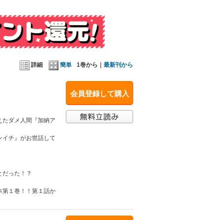
詳細
簡単
1巻から｜
最新刊から
会員登録して購入
えたダメ人間『加納ア
ンイチ』がお世話して
とだった！？
本第１巻！！第１話か