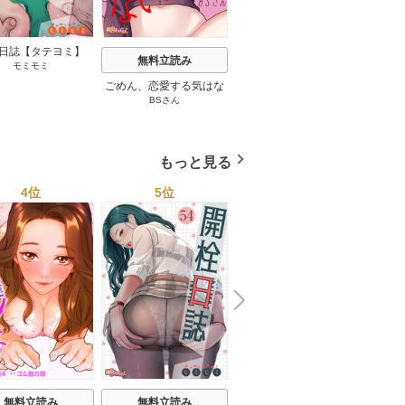
日誌【タテヨミ】
無料立読み
無料立読み
モミモミ
160-162巻
ごめん、恋愛する気はな
裏オプ物件(フルカラー)
女ハン
BSさん
イルナ
/
ハチミツアナグマ
AstroC
い(フルカラー) 18巻
19巻
ベルア
もっと見る
4位
5位
6位
N
x
e
t
奉公物
無料立読み
無料立読み
無料立読み