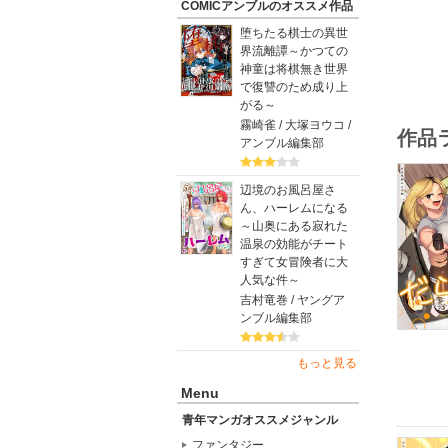
COMICアンブルのオススメ作品
堕ちたる棋士の異世
界流離譚～かつての
神童は将棋無き世界
で復讐のため成り上
がる～
霧崎雀 / 大塚ヨウコ /
作品
アンブル編集部
辺境のお風呂屋さ
ん、ハーレムになる
～山奥にある寂れた
温泉の効能がチート
すぎて女冒険者に大
人気な件～
吉村竜巻 / ヤングア
ンブル編集部
もっと見る
Menu
青年マンガオススメジャンル
ファンタジー