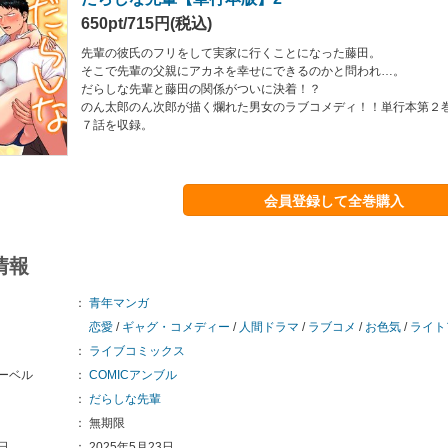
650pt/715円(税込)
先輩の彼氏のフリをして実家に行くことになった藤田。
そこで先輩の父親にアカネを幸せにできるのかと問われ…。
だらしな先輩と藤田の関係がついに決着！？
のん太郎のん次郎が描く爛れた男女のラブコメディ！！単行本第２
７話を収録。
会員登録して全巻購入
情報
：
青年マンガ
恋愛
/
ギャグ・コメディー
/
人間ドラマ
/
ラブコメ
/
お色気
/
ライト
：
ライブコミックス
ーベル
：
COMICアンブル
：
だらしな先輩
：
無期限
日
：
2025年5月23日