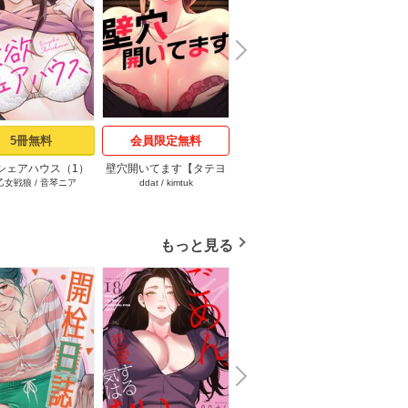
N
x
e
t
5冊無料
会員限定無料
会員限定無料
シェアハウス（1）
壁穴開いてます【タテヨ
落ちこぼれをキャリーし
今日か
乙女戦狼
/
音琴ニア
ddat
/
kimtuk
ビッグパイ
/
シムシム
kyu
ミ】 1話
て（１）【タテヨミ】
もっと見る
N
x
e
t