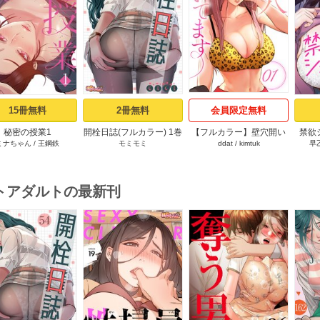
s
15冊無料
2冊無料
会員限定無料
秘密の授業1
開栓日誌(フルカラー) 1巻
【フルカラー】壁穴開い
禁欲
ミナちゃん
/
王鋼鉄
モミモミ
ddat
/
kimtuk
早
てます 1巻
トアダルトの最新刊
s