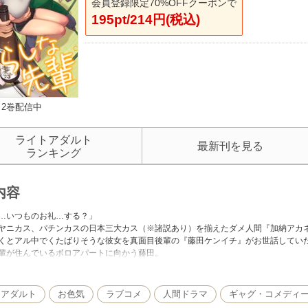
会員登録限定70%OFFクーポンで
195pt/214円(税込)
2巻配信中
ライトアダルト
最新刊を見る
ランキング
内容
…いつものお礼…する？」
ヤニカス、パチンカスの日本三大カス（※諸説あり）を揃えたダメ人間『加納アカネ
くとアル中でくたばりそうな彼女を真面目後輩の『藤田ケンイチ』がお世話してい
輩が住んでいるボロアパートに向かう藤田。
事が終わると先輩のいつもの"お礼"が始まる。
世話の見返りとして先輩がエッチなことをさせてくれることだった！？
らしな先輩との爛れた日常が今ここに開幕！！
トアダルト
お色気
ラブコメ
人間ドラマ
ギャグ・コメディ
のん次郎が描く爛れた男女のラブコメディ！！待望の単行本第１巻！！第１話から