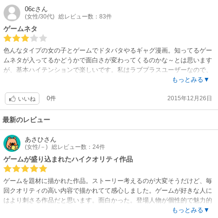
06c
さん
(女性/30代)
総レビュー数：83件
ゲームネタ
色んなタイプの女の子とゲームでドタバタやるギャグ漫画。知ってるゲー
ムネタが入ってるかどうかで面白さが変わってくるのかな～とは思います
が、基本ハイテンションで楽しいです。私はラブプラスユーザーなので、
ラブプラス回があって嬉しかったです。
もっとみる▼
0件
2015年12月26日
いいね
最新のレビュー
あさひ
さん
(女性/－)
総レビュー数：24件
ゲームが盛り込まれたハイクオリティ作品
ゲームを題材に描かれた作品。ストーリー考えるのが大変そうだけど、毎
回クオリティの高い内容で描かれてて感心しました。ゲームが好きな人に
はより刺さる作品だと思います。面白かった。登場人物が個性的で魅力的
です。面白かったです。全巻買いました。
もっとみる▼