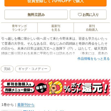
70%OFF
会員登録して
で購入
無料立読み
お気に入り
青年マンガ
最新刊
新刊
ランキング
を見る
自動購入
引っ越しを機に懐かしい街へ戻って来た今野未来は、容姿も学力もいたっ
て普通の大学生。そんなある日、幼なじみの四姉妹と奇跡の再会をしたそ
の日から、未来の日常は波乱万丈へと急降下（!?）。はたして、破天荒四
姉妹に振り回される未来に平和な日々は訪れるの？ 〈巻末には、底本の
カバーや表紙などに掲載されていたイラスト、漫画を「電子版オマケ」と
作品情報をもっと見る
して特別収録!!〉
完結
ギャグ・コメディー
1巻から
｜
最新刊から