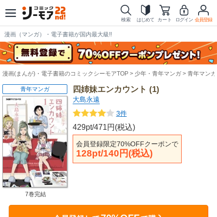
検索
はじめて
カート
ログイン
会員登録
漫画（マンガ）・電子書籍が国内最大級!!
漫画(まんが)・電子書籍のコミックシーモアTOP
少年・青年マンガ
青年マンガ
四姉妹エンカウント (1)
青年マンガ
大島永遠
3件
429pt/471円(税込)
会員登録限定70%OFFクーポンで
128pt/140円(税込)
7巻完結