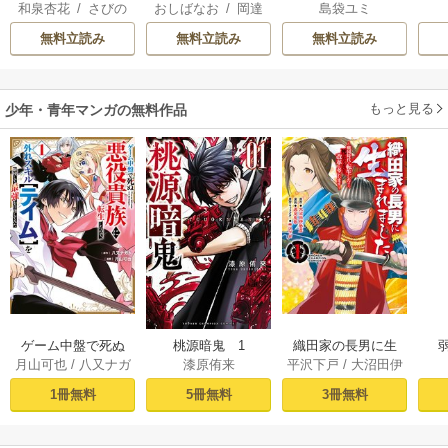
和泉杏花
/
さびの
おしばなお
/
岡達
島袋ユミ
離婚された令嬢の
こそあなたに殺さ
は二人の王子に愛
ぶち
英茉
/
先崎真琴
意外と楽しい新生
れたくないんで
される―
無料立読み
無料立読み
無料立読み
活
す！ ～聖女に嵌め
られた貧乏令嬢、
二度目は串刺し回
もっと見る
少年・青年マンガの無料作品
避します！～
ゲーム中盤で死ぬ
桃源暗鬼 1
織田家の長男に生
月山可也
/
八又ナガ
漆原侑来
平沢下戸
/
大沼田伊
悪役貴族に転生し
まれました～戦国
ト
勢彦
/
逸見兎歌
たので、外れスキ
時代に転生したけ
1冊無料
5冊無料
3冊無料
ル【テイム】を駆
ど、死にたくない
使して最強を目指
ので改革を起こし
してみた（１）
ます～ 1