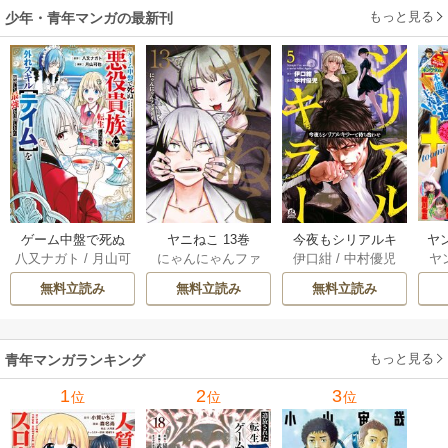
もっと見る
少年・青年マンガの最新刊
ゲーム中盤で死ぬ
ヤニねこ 13巻
今夜もシリアルキ
ヤ
八又ナガト
/
月山可
にゃんにゃんファ
伊口紺
/
中村優児
ヤ
悪役貴族に転生し
ラーと待ち合わせ 5
也
クトリー
たので、外れスキ
巻
無料立読み
無料立読み
無料立読み
ル【テイム】を駆
使して最強を目指
してみた 7巻
もっと見る
青年マンガランキング
1
2
3
位
位
位