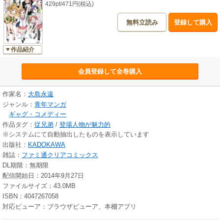
429pt/471円(税込)
無料立読み
登録して購入
作品紹介
会員登録して全巻購入
作家名：
大島永遠
ジャンル：
青年マンガ
ギャグ・コメディー
作品タグ：
従兄弟
/
登場人物が魅力的
※システムにて自動抽出したものを表示しています
出版社：
KADOKAWA
雑誌：
ファミ通クリアコミックス
DL期限：無期限
配信開始日：2014年9月27日
ファイルサイズ：43.0MB
ISBN：4047267058
対応ビューア：ブラウザビューア、本棚アプリ