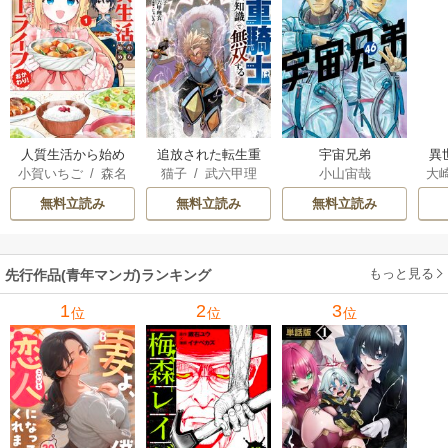
人質生活から始め
追放された転生重
宇宙兄弟
異
小賀いちご
/
森名
猫子
/
武六甲理
小山宙哉
大
るスローライフ
騎士はゲーム知識
は
尚
衣
/
じゃいあん
Ａ
で無双する
出
無料立読み
無料立読み
無料立読み
で
サ
もっと見る
先行作品(青年マンガ)ランキング
1
2
3
位
位
位