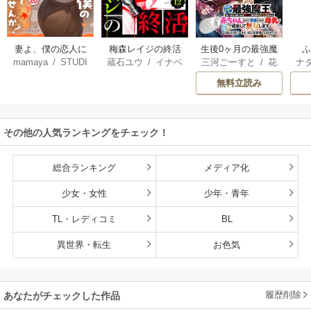
妻よ、僕の恋人に
梅森レイジの終活
生後0ヶ月の最強魔
mamaya
/
STUDI
蔵石ユウ
/
イナベ
三河ごーすと
/
花
ナ
なってくれません
王 食べるだけ強
O ZOON
カズ
/
STUDIO ZO
房雪
/
マップ
核
か？
くなるチート能力
無料立読み
ON
持ち転生者だけど
赤ちゃんなので英
雄たちの母乳で成
その他の人気ランキングをチェック！
長して無双します
総合ランキング
メディア化
少女・女性
少年・青年
TL・レディコミ
BL
異世界・転生
お色気
履歴削除
あなたがチェックした作品