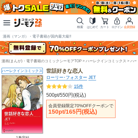
検索
はじめて
カート
ログイン
会員登録
漫画（マンガ）・電子書籍が国内最大級!!
漫画(まんが)・電子書籍のコミックシーモアTOP
ハーレクインコミックス
ハー
世話好きな恋人
ハーレクインコミックス
ローリー･フォスター
JET
15件
500pt/550円(税込)
会員登録限定70%OFFクーポンで
150pt/165円(税込)
1巻完結