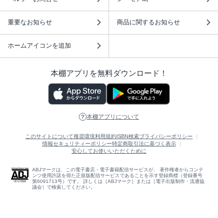
重要なお知らせ
商品に関するお知らせ
ホームアイコンを追加
本棚アプリを無料ダウンロード！
本棚アプリについて
このサイトについて
推奨環境
利用規約
ISBN検索
プライバシーポリシー
情報セキュリティーポリシー
特定商取引法に基づく表示
安心してお使いいただくために
ABJマークは、この電子書店・電子書籍配信サービスが、 著作権者からコンテ
ンツ使用許諾を得た正規版配信サービスであることを示す登録商標（登録番号
第6091713号）です。 詳しくは［ABJマーク］または［電子出版制作・流通協
議会］で検索してください。
(C)NTTソルマーレ