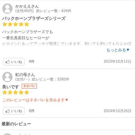
かかええ
さん
(女性/40代)
総レビュー数：628件
バックホーンブラザーズシリーズ
バックホーンブラザーズでも
一番生真面目なヒーローが
ヒロインにあってアッサリ陥落していきます。剥いても剥いてもなんかほ
っとけないヒロイン。24には全く見えません。
もっとみる▼
0件
2015年10月12日
いいね
虹の母
さん
(女性/－)
総レビュー数：3395件
良いです
ネタバレ
このレビューはネタバレを含みます▼
0件
2024年10月26日
いいね
最新のレビュー