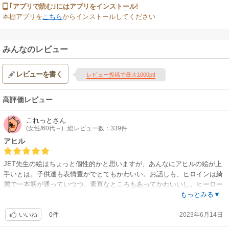
｢アプリで読む｣にはアプリをインストール!
本棚アプリを
こちら
からインストールしてください
みんなのレビュー
レビューを書く
レビュー投稿で最大1000pt!
高評価レビュー
これっと
さん
(女性/60代～)
総レビュー数：339件
アヒル
JET先生の絵はちょっと個性的かと思いますが、あんなにアヒルの絵が上
手いとは。子供達も表情豊かでとてもかわいい。お話しも、ヒロインは綺
麗で一本筋が通っていつつ、素直なところもあってかわいいし。ヒーロー
はまず、ヒロイン母に話しを聞くところから始めるところなんて誠実で良
もっとみる▼
いですね。兄弟最後のお話しにお母さんが出てきて、この母がいたからあ
0件
2023年6月14日
の4兄弟ができたんだなーとしみじみ。4兄弟、どのお話しもおすすめで
いいね
す。