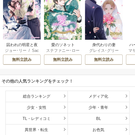
囚われの明星と夜
愛のソネット
身代わりの妻
ハ
ジョー･リー
/
Sac
ステファニー･ロー
グレイス･グリー
マ
明けのシュヴァリ
ック
hiyo
レンス
/
わたぬき
ン
/
桜井りょう
星
エ
無料立読み
無料立読み
無料立読み
めん
ブ
き
ット
その他の人気ランキングをチェック！
総合ランキング
メディア化
少女・女性
少年・青年
TL・レディコミ
BL
異世界・転生
お色気