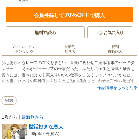
70%OFF
会員登録して
で購入
無料立読み
お気に入り
ハーレクイン
最新刊
新刊
ランキング
を見る
自動購入
肌もあらわなレースの衣装をまとい、音楽にあわせて踊る場末のバーのダ
ンサー――それがジョージアの仕事だった。ふたりの子供と病気の母親を
養うには、週末だけでも実入りのいい仕事をしなくてはいけないからだ。
ある夜、ひとりの男性客から送られる熱い視線には、彼女の理性を飛ばす
特別な情熱がこめられていた。彼の名はジョーダン。ジョージアの貧しい
作品情報をもっと見る
生活に助けの手をさしのべてくれるやさしい紳士であり、守るためには大
乱闘さえ辞さない情熱家だった…！
完結
1巻から
｜
最新刊から
世話好きな恋人
500pt/550円(税込)