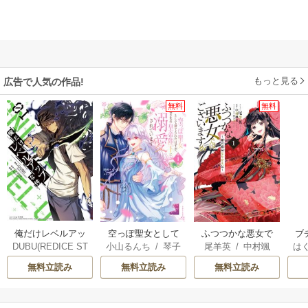
もっと見る
広告で人気の作品!
無料
無料
俺だけレベルアッ
空っぽ聖女として
ふつつかな悪女で
ブ
DUBU(REDICE ST
小山るんち
/
琴子
尾羊英
/
中村颯
は
プな件
捨てられたはず
はございますが ～
復
UDIO)
/
Chugong
/
希
/
ゆき哉
お
が、嫁ぎ先の皇帝
雛宮蝶鼠とりかえ
無料立読み
無料立読み
無料立読み
h-goon
陛下に溺愛されて
伝～
います