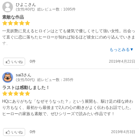
ひよこ
さん
(女性/40代)
総レビュー数：1095件
素敵な作品
一見妖艶に見えるヒロインはとても健気で優しくそして強い女性。出会っ
て直ぐに恋に落ちたヒーローが知れば知るほど彼女にのめり込んでいきま
す。
妖艶な姿の裏にある辛い過去が2人を強い絆で結びつけるお話。オススメ
もっとみる▼
です。
0件
2019年4月22日
いいね
sai3
さん
(女性/50代)
総レビュー数：285件
ラストは感動しました！
HQにありがちな「なぜそうなった？」という展開も、駆け足の様な終わ
り方もなく、最初から最後まで2人の心の動きがよく伝わるお話でした。
ヒーローの家族も素敵で、ぜひシリーズで読みたい作品です！
0件
2019年4月3日
いいね