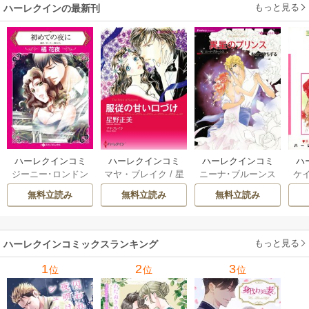
もっと見る
ハーレクインの最新刊
ハーレクインコミ
ハーレクインコミ
ハーレクインコミ
ハ
ジーニー･ロンドン
マヤ・ブレイク
/
星
ニーナ･ブルーンス
ケ
ックス セット 202
ックス セット 202
ックス セット 202
ック
/
橘花夜
/
メアリ
野正美
/
ヘレン･ブ
/
おおつきちずる
/
/
J
6年 vol.1064 1巻
6年 vol.1002 1巻
6年 vol.1063 1巻
6年
無料立読み
無料立読み
無料立読み
ー･ライアンズ
/
花
ルックス
/
のわきね
レベッカ･ヨーク
/
ス
牟礼サキ
/
サラ･モ
い
/
マーガレット･
稜敦水
/
ケイト･ハ
ル
ーガン
/
星合操
/
ア
ウェイ
/
一重夕子
ーディ
/
海野みつる
ザ
ン･ウィール
/
津寺
/
サラ･ウッド
もっと見る
/
流
ハーレクインコミックスランキング
里可子
水凛子
1
2
3
位
位
位