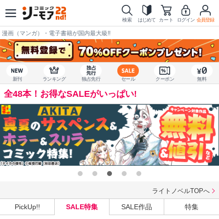
検索
はじめて
カート
ログイン
会員登録
漫画（マンガ）・電子書籍が国内最大級!!
新刊
ランキング
独占先行
セール
クーポン
無料
全48本！お得なSALEがいっぱい!
ライトノベルTOPへ
PickUp!!
SALE特集
SALE作品
特集