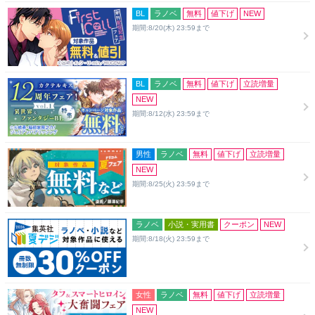
BL
ラノベ
無料
値下げ
NEW
期間:8/20(木) 23:59まで
BL
ラノベ
無料
値下げ
立読増量
NEW
期間:8/12(水) 23:59まで
男性
ラノベ
無料
値下げ
立読増量
NEW
期間:8/25(火) 23:59まで
ラノベ
小説・実用書
クーポン
NEW
期間:8/18(火) 23:59まで
女性
ラノベ
無料
値下げ
立読増量
NEW