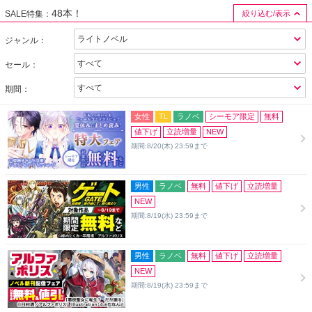
48本！
SALE特集：
絞り込む/表示
ジャンル：
セール：
期間：
女性
TL
ラノベ
シーモア限定
無料
値下げ
立読増量
NEW
期間:8/20(木) 23:59まで
男性
ラノベ
無料
値下げ
立読増量
NEW
期間:8/19(水) 23:59まで
男性
ラノベ
無料
値下げ
立読増量
NEW
期間:8/19(水) 23:59まで