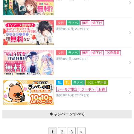
女性
ラノベ
無料
値下げ
期間:8/31(月) 23:59まで
女性
ラノベ
無料
値下げ
立読増量
期間:8/9(日) 23:59まで
BL
TL
ラノベ
小説・実用書
シーモア限定
クーポン
お得
期間:8/31(月) 23:59まで
キャンペーンすべて
1
2
3
>