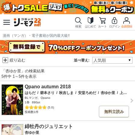
検索
はじめて
カート
ログイン
会員登録
漫画（マンガ）・電子書籍が国内最大級!!
絞り込む
並べ替え:
「杏ゆか里」の検索結果
5件中 1～5件を表示
Qpano autumn 2018
はらだ
/
碧本さり
/
秋吉しま
/
安堂ろめだ
/
杏ゆか里
/
上原あり
BLマンガ、Qpano
1巻
890pt
(5.0)
無料立読み
投稿数1件
緋牡丹のジュリエット
杏ゆか里