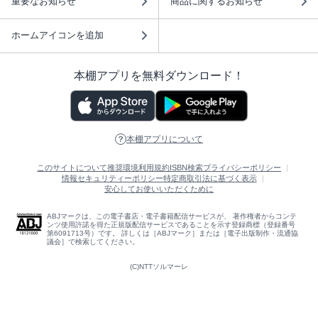
重要なお知らせ
商品に関するお知らせ
ホームアイコンを追加
本棚アプリを無料ダウンロード！
本棚アプリについて
このサイトについて
推奨環境
利用規約
ISBN検索
プライバシーポリシー
情報セキュリティーポリシー
特定商取引法に基づく表示
安心してお使いいただくために
ABJマークは、この電子書店・電子書籍配信サービスが、 著作権者からコンテ
ンツ使用許諾を得た正規版配信サービスであることを示す登録商標（登録番号
第6091713号）です。 詳しくは［ABJマーク］または［電子出版制作・流通協
議会］で検索してください。
(C)NTTソルマーレ