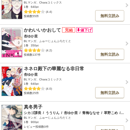
BLマンガ、Charaコミックス
1巻
640pt
(4.4)
無料立読み
投稿数55件
かわいいかおして
杏ゆか里
BLマンガ、ふゅーじょんぷろだくと
1巻
350pt
(4.2)
無料立読み
投稿数137件
ネネロ殿下の華麗なる非日常
杏ゆか里
BLマンガ、Charaコミックス
1巻
640pt
(4.0)
無料立読み
投稿数25件
真冬男子
シカゴ課長
/
ううりん
/
杏ゆか里
/
青梅ななせ
/
草野こめ
/
鹿住
BLマンガ、ふゅーじょんぷろだくと
1巻
900pt
レビュー投稿数0件