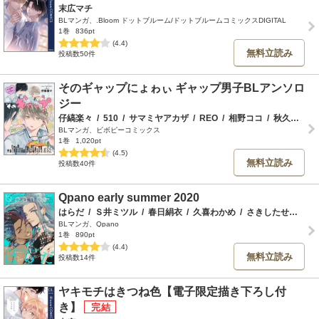
末広マチ
BLマンガ、.Bloom ドットブルーム/ドットブルームコミックスDIGITAL
1巻
836pt
(4.4)
無料立読み
投稿数50件
そのギャップにょゎぃ ギャップ男子BLアンソロ
ジー
仔縞楽々
/
510
/
サマミヤアカザ
/
REO
/
相野ココ
/
秋久テオ
/
BLマンガ、ビボピーコミックス
1巻
1,020pt
(4.5)
無料立読み
投稿数40件
Qpano early summer 2020
はらだ
/
Ｓ井ミツル
/
春日絹衣
/
久喜わかめ
/
さきしたせんむ
/
BLマンガ、Qpano
1巻
890pt
(4.4)
無料立読み
投稿数14件
ヤキモチはきつね色【電子限定描き下ろし付
き】