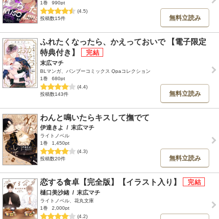
1巻
990pt
(4.5)
無料立読み
投稿数15件
ふれたくなったら、かえっておいで 【電子限定
特典付き】
末広マチ
BLマンガ、バンブーコミックス Qpaコレクション
1巻
680pt
(4.4)
無料立読み
投稿数143件
わんと鳴いたらキスして撫でて
伊達きよ
/
末広マチ
ライトノベル
1巻
1,450pt
(4.3)
無料立読み
投稿数20件
恋する食卓【完全版】【イラスト入り】
樋口美沙緒
/
末広マチ
ライトノベル、花丸文庫
1巻
2,000pt
(4.2)