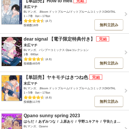
【単話売】How to melt
末広マチ
BLマンガ、.Bloom ドットブルーム/ドットブルームコミックスDIGITAL
1～7巻
0pt～178pt
(4.7)
無料立読み
投稿数18件
dear signal 【電子限定特典付き】
末広マチ
BLマンガ、バンブーコミックス Qpaコレクション
1巻
680pt
(4.6)
無料立読み
投稿数465件
【単話売】ヤキモチはきつね色
末広マチ
BLマンガ、.Bloom ドットブルーム/ドットブルームコミックスDIGITAL
1～5巻
0pt～178pt
(4.6)
無料立読み
投稿数117件
Qpano sunny spring 2023
はらだ
/
あずみつな
/
上原あり
/
宇野ユキアキ
/
宇良たまじ
/
江
BLマンガ、Qpano