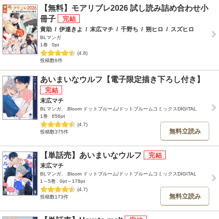
【無料】モアリブレ2026 試し読み詰め合わせ小
冊子
黄助
/
伊達きよ
/
末広マチ
/
千野ち
/
朔ヒロ
/
スズヒロ
BLマンガ
1巻
0pt
(4.8)
投稿数6件
あいまいなウルフ【電子限定描き下ろし付き】
末広マチ
BLマンガ、.Bloom ドットブルーム/ドットブルームコミックスDIGITAL
1巻
656pt
(4.7)
無料立読み
投稿数375件
【単話売】あいまいなウルフ
末広マチ
BLマンガ、.Bloom ドットブルーム/ドットブルームコミックスDIGITAL
1～5巻
0pt～178pt
(4.7)
無料立読み
投稿数173件