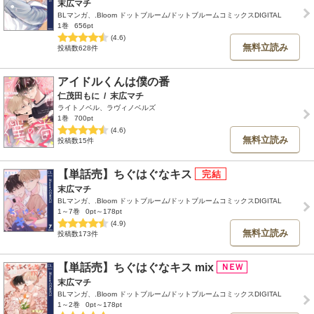
末広マチ
BLマンガ、.Bloom ドットブルーム/ドットブルームコミックスDIGITAL
1巻
656pt
(4.6)
無料立読み
投稿数628件
アイドルくんは僕の番
仁茂田もに
/
末広マチ
ライトノベル、ラヴィノベルズ
1巻
700pt
(4.6)
無料立読み
投稿数15件
【単話売】ちぐはぐなキス
末広マチ
BLマンガ、.Bloom ドットブルーム/ドットブルームコミックスDIGITAL
1～7巻
0pt～178pt
(4.9)
無料立読み
投稿数173件
【単話売】ちぐはぐなキス mix
末広マチ
BLマンガ、.Bloom ドットブルーム/ドットブルームコミックスDIGITAL
1～2巻
0pt～178pt