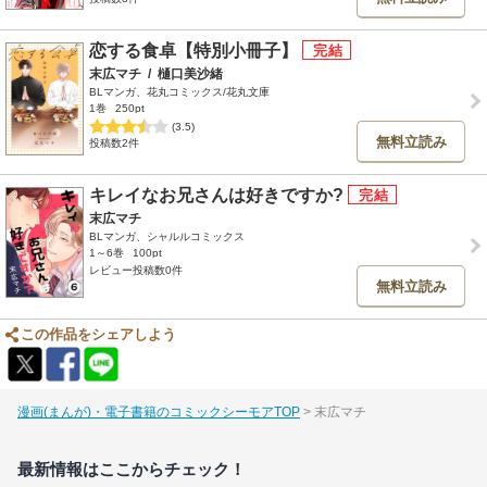
恋する食卓【特別小冊子】
末広マチ
/
樋口美沙緒
BLマンガ、花丸コミックス/花丸文庫
1巻
250pt
(3.5)
無料立読み
投稿数2件
キレイなお兄さんは好きですか?
末広マチ
BLマンガ、シャルルコミックス
1～6巻
100pt
レビュー投稿数0件
無料立読み
この作品をシェアしよう
漫画(まんが)・電子書籍のコミックシーモアTOP
末広マチ
最新情報はここからチェック！