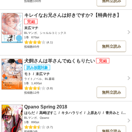
無料立読み
投稿数100件
キレイなお兄さんは好きですか?【特典付き】
末広マチ
BLマンガ、シャルルコミックス
1巻
670pt
(4.1)
無料立読み
投稿数85件
犬飼さんは羊さんでぬくもりたい
モト
/
末広マチ
ライトノベル、BL書籍
1巻
1,400pt
(3.8)
無料立読み
投稿数12件
Qpano Spring 2018
はらだ
/
高崎ぼすこ
/
キタハラリイ
/
上原あり
/
青井みと
/
アッ
BLマンガ、Qpano
1巻
890pt
(3.7)
無料立読み
投稿数3件