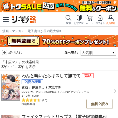
検索
はじめて
カート
ログイン
会員登録
漫画（マンガ）・電子書籍が国内最大級!!
絞り込む
並べ替え:
「末広マチ」の検索結果
32件中 1～32件を表示
わんと鳴いたらキスして撫でて
黄助
/
伊達きよ
/
末広マチ
BLマンガ、クロフネCOMICS くろふねピクシブシリーズ
1～2巻
695pt
(4.6)
無料立読み
投稿数46件
フェイクファクトリップス 【電子限定特典付