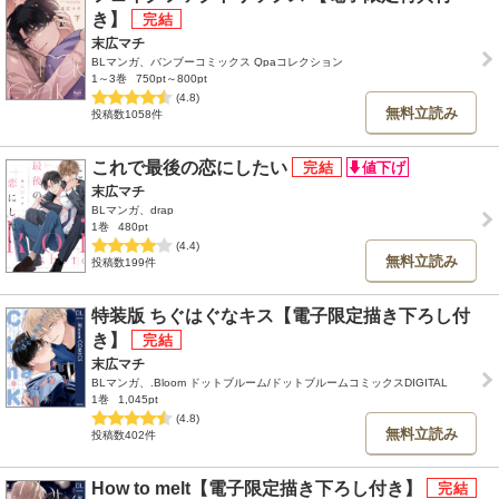
き】
末広マチ
BLマンガ、バンブーコミックス Qpaコレクション
1～3巻
750pt～800pt
(4.8)
無料立読み
投稿数1058件
これで最後の恋にしたい
末広マチ
BLマンガ、drap
1巻
480pt
(4.4)
無料立読み
投稿数199件
特装版 ちぐはぐなキス【電子限定描き下ろし付
き】
末広マチ
BLマンガ、.Bloom ドットブルーム/ドットブルームコミックスDIGITAL
1巻
1,045pt
(4.8)
無料立読み
投稿数402件
How to melt【電子限定描き下ろし付き】