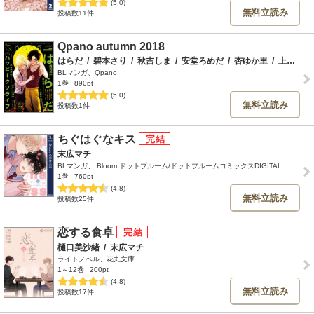
(5.0)
無料立読み
投稿数11件
Qpano autumn 2018
はらだ
/
碧本さり
/
秋吉しま
/
安堂ろめだ
/
杏ゆか里
/
上原あり
BLマンガ、Qpano
1巻
890pt
(5.0)
無料立読み
投稿数1件
ちぐはぐなキス
末広マチ
BLマンガ、.Bloom ドットブルーム/ドットブルームコミックスDIGITAL
1巻
760pt
(4.8)
無料立読み
投稿数25件
恋する食卓
樋口美沙緒
/
末広マチ
ライトノベル、花丸文庫
1～12巻
200pt
(4.8)
無料立読み
投稿数17件