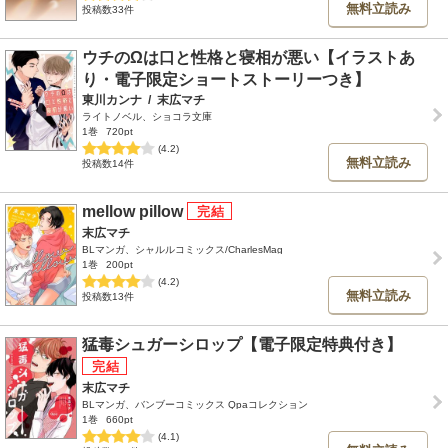
無料立読み
投稿数33件
ウチのΩは口と性格と寝相が悪い【イラストあ
り・電子限定ショートストーリーつき】
東川カンナ
/
末広マチ
ライトノベル、ショコラ文庫
1巻
720pt
(4.2)
無料立読み
投稿数14件
mellow pillow
末広マチ
BLマンガ、シャルルコミックス/CharlesMag
1巻
200pt
(4.2)
無料立読み
投稿数13件
猛毒シュガーシロップ【電子限定特典付き】
末広マチ
BLマンガ、バンブーコミックス Qpaコレクション
1巻
660pt
(4.1)