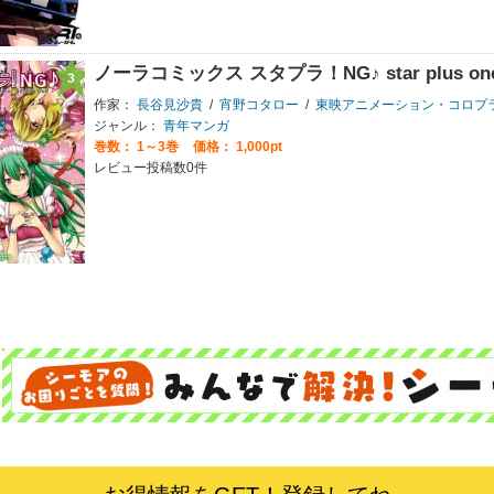
ノーラコミックス スタプラ！NG♪ star plus one＋n
作家：
長谷見沙貴
/
宵野コタロー
/
東映アニメーション・コロプ
ジャンル：
青年マンガ
巻数：
1～3巻
価格： 1,000pt
レビュー投稿数0件