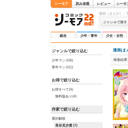
シーモア
読み放題
レビュー
シーモ
漫画（まんが）・
ジャンルで探す
総合
少年・青年
少女・女性
漫画(ま
ジャンルで絞り込む
検索結果
少年マンガ(6)
青年マンガ(1)
お得で絞り込む
お得すべて(4)
無料版あり(4)
作家で絞り込む
選択解除
長谷見沙貴 (7)