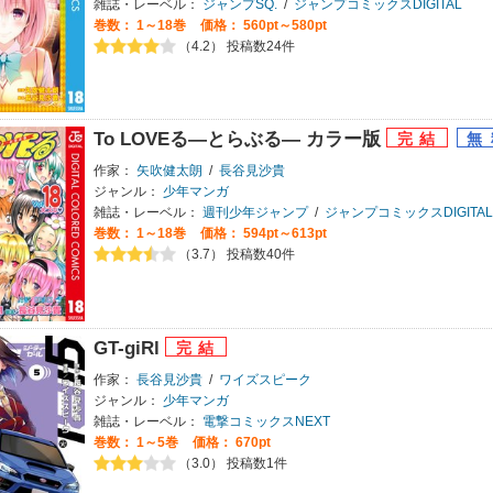
雑誌・レーベル：
ジャンプSQ.
/
ジャンプコミックスDIGITAL
巻数：
1～18巻
価格： 560pt～580pt
（4.2） 投稿数24件
To LOVEる―とらぶる― カラー版
作家：
矢吹健太朗
/
長谷見沙貴
ジャンル：
少年マンガ
雑誌・レーベル：
週刊少年ジャンプ
/
ジャンプコミックスDIGITAL
巻数：
1～18巻
価格： 594pt～613pt
（3.7） 投稿数40件
GT-giRl
作家：
長谷見沙貴
/
ワイズスピーク
ジャンル：
少年マンガ
雑誌・レーベル：
電撃コミックスNEXT
巻数：
1～5巻
価格： 670pt
（3.0） 投稿数1件