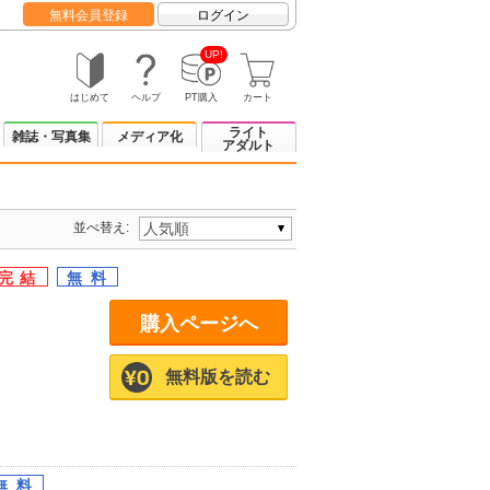
無料会員登録
ログイン
UP!
はじめて
ヘルプ
PT購入
カート
ライト
雑誌・写真集
メディア化
アダルト
並べ替え:
購入ページへ
無料版を読む