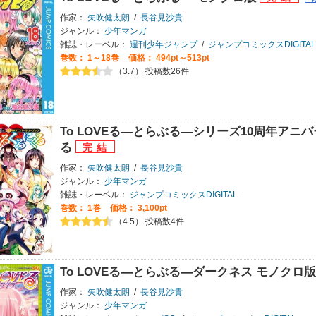
作家：
矢吹健太朗
/
長谷見沙貴
ジャンル：
少年マンガ
雑誌・レーベル：
週刊少年ジャンプ
/
ジャンプコミックスDIGITAL
巻数：
1～18巻
価格： 494pt～513pt
（3.7） 投稿数26件
To LOVEる―とらぶる―シリーズ10周年アニ
る
作家：
矢吹健太朗
/
長谷見沙貴
ジャンル：
少年マンガ
雑誌・レーベル：
ジャンプコミックスDIGITAL
巻数：
1巻
価格： 3,100pt
（4.5） 投稿数4件
To LOVEる―とらぶる―ダークネス モノクロ
作家：
矢吹健太朗
/
長谷見沙貴
ジャンル：
少年マンガ