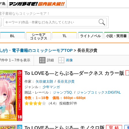
ア島
電子書籍ならコミックシーモア！
シーモア
BL
TL
ライトノベル
小説・実用書
コミックス
んが)・電子書籍のコミックシーモアTOP
>
長谷見沙貴
7件中 1～7件を表示
詳細
画像
To LOVEる―とらぶる―ダークネス カラー版
作家：
矢吹健太朗
/
長谷見沙貴
ジャンル：
少年マンガ
雑誌・レーベル：
ジャンプSQ.
/
ジャンプコミックスDIGITAL
巻数：
1～18巻
価格： 660pt～680pt
（4.4） 投稿数97件
To LOVEる―とらぶる― モノクロ版