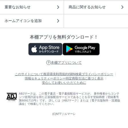
重要なお知らせ
商品に関するお知らせ
ホームアイコンを追加
本棚アプリを無料ダウンロード！
本棚アプリについて
このサイトについて
推奨環境
利用規約
ISBN検索
プライバシーポリシー
情報セキュリティーポリシー
特定商取引法に基づく表示
安心してお使いいただくために
ABJマークは、この電子書店・電子書籍配信サービスが、 著作権者からコンテ
ンツ使用許諾を得た正規版配信サービスであることを示す登録商標（登録番号
第6091713号）です。 詳しくは［ABJマーク］または［電子出版制作・流通協
議会］で検索してください。
(C)NTTソルマーレ