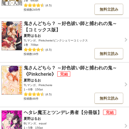
1巻
680pt
(4.5)
無料立読み
投稿数245件
鬼さんどちら？ ～好色祓い師と捕われの鬼～
【コミックス版】
夏野はるお
TLマンガ、Pinkcherie/ピンクシェリーコミックス
1巻
709pt
(4.5)
無料立読み
投稿数19件
鬼さんどちら？ ～好色祓い師と捕われの鬼～
《Pinkcherie》
夏野はるお
TLマンガ、Pinkcherie
1～6巻
150pt
(4.5)
無料立読み
投稿数46件
ヘタレ魔王とツンデレ勇者【分冊版】
夏野はるお
BLマンガ、equal
1～5巻
150pt