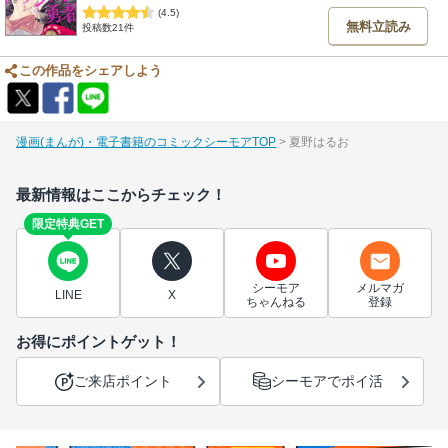
(4.5)
無料立読み
投稿数21件
この作品をシェアしよう
漫画(まんが)・電子書籍のコミックシーモアTOP
夏野はるお
最新情報はここからチェック！
限定特典GET
シーモア
メルマガ
LINE
X
ちゃんねる
登録
お得にポイントゲット！
ご来店ポイント
シーモアでポイ活