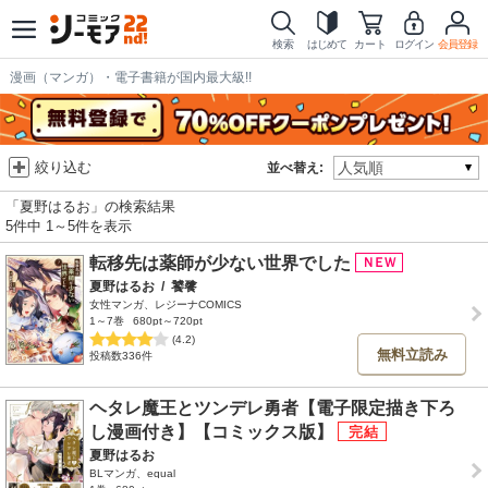
検索
はじめて
カート
ログイン
会員登録
漫画（マンガ）・電子書籍が国内最大級!!
絞り込む
並べ替え:
「夏野はるお」の検索結果
5件中 1～5件を表示
転移先は薬師が少ない世界でした
夏野はるお
/
饕餮
女性マンガ、レジーナCOMICS
1～7巻
680pt～720pt
(4.2)
無料立読み
投稿数336件
ヘタレ魔王とツンデレ勇者【電子限定描き下ろ
し漫画付き】【コミックス版】
夏野はるお
BLマンガ、equal