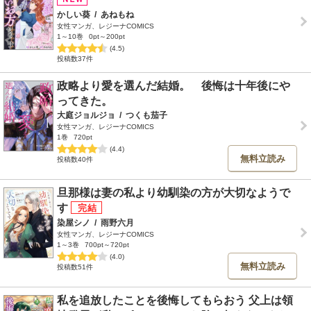
かしい葵
/
あねもね
女性マンガ、レジーナCOMICS
1～10巻
0pt～200pt
(4.5)
投稿数37件
政略より愛を選んだ結婚。 後悔は十年後にや
ってきた。
大庭ジョルジョ
/
つくも茄子
女性マンガ、レジーナCOMICS
1巻
720pt
(4.4)
無料立読み
投稿数40件
旦那様は妻の私より幼馴染の方が大切なようで
す
染屋シノ
/
雨野六月
女性マンガ、レジーナCOMICS
1～3巻
700pt～720pt
(4.0)
無料立読み
投稿数51件
私を追放したことを後悔してもらおう 父上は領