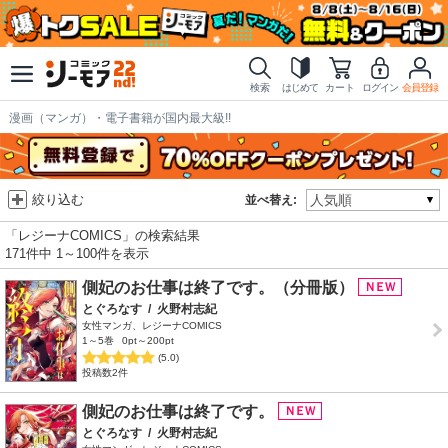
検索
はじめて
カート
ログイン
会員登録
漫画（マンガ）・電子書籍が国内最大級!!
絞り込む
並べ替え:
「レジーナCOMICS」の検索結果
171件中 1～100件を表示
側妃のお仕事は終了です。（分冊版）
とぐろなす
/
火野村志紀
女性マンガ、レジーナCOMICS
1～5巻
0pt～200pt
(5.0)
投稿数2件
側妃のお仕事は終了です。
とぐろなす
/
火野村志紀