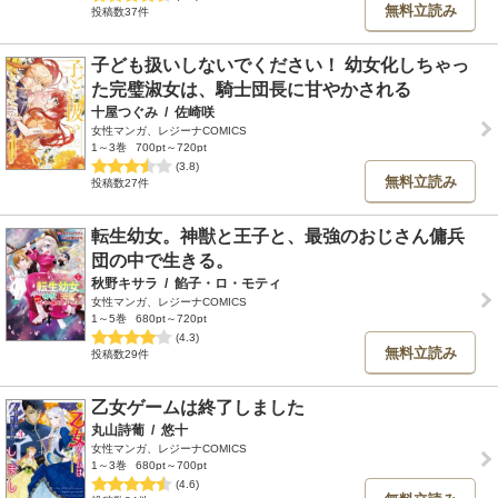
無料立読み
投稿数37件
子ども扱いしないでください！ 幼女化しちゃっ
た完璧淑女は、騎士団長に甘やかされる
十屋つぐみ
/
佐崎咲
女性マンガ、レジーナCOMICS
1～3巻
700pt～720pt
(3.8)
無料立読み
投稿数27件
転生幼女。神獣と王子と、最強のおじさん傭兵
団の中で生きる。
秋野キサラ
/
餡子・ロ・モティ
女性マンガ、レジーナCOMICS
1～5巻
680pt～720pt
(4.3)
無料立読み
投稿数29件
乙女ゲームは終了しました
丸山詩葡
/
悠十
女性マンガ、レジーナCOMICS
1～3巻
680pt～700pt
(4.6)