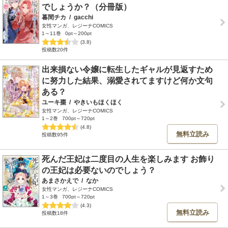
でしょうか？（分冊版）
暮間チカ
/
gacchi
女性マンガ、レジーナCOMICS
1～11巻
0pt～200pt
(3.8)
投稿数20件
出来損ない令嬢に転生したギャルが見返すため
に努力した結果、溺愛されてますけど何か文句
ある？
ユーキ棗
/
やきいもほくほく
女性マンガ、レジーナCOMICS
1～2巻
700pt～720pt
(4.8)
無料立読み
投稿数95件
死んだ王妃は二度目の人生を楽しみます お飾り
の王妃は必要ないのでしょう？
あまさかえで
/
なか
女性マンガ、レジーナCOMICS
1～3巻
700pt～720pt
(4.3)
無料立読み
投稿数18件