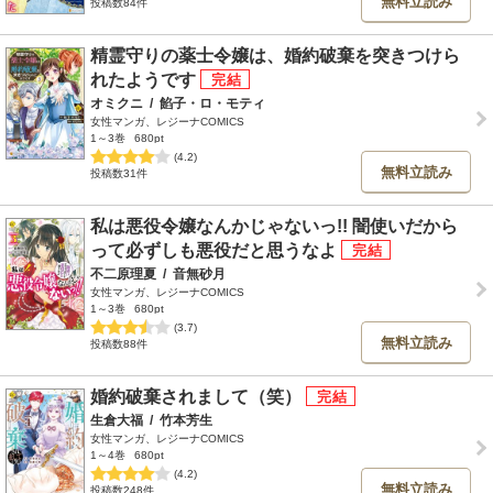
無料立読み
投稿数84件
精霊守りの薬士令嬢は、婚約破棄を突きつけら
れたようです
オミクニ
/
餡子・ロ・モティ
女性マンガ、レジーナCOMICS
1～3巻
680pt
(4.2)
無料立読み
投稿数31件
私は悪役令嬢なんかじゃないっ!! 闇使いだから
って必ずしも悪役だと思うなよ
不二原理夏
/
音無砂月
女性マンガ、レジーナCOMICS
1～3巻
680pt
(3.7)
無料立読み
投稿数88件
婚約破棄されまして（笑）
生倉大福
/
竹本芳生
女性マンガ、レジーナCOMICS
1～4巻
680pt
(4.2)
無料立読み
投稿数248件