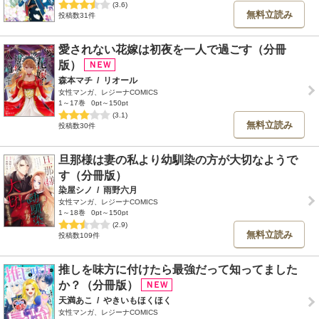
(3.6)
無料立読み
投稿数31件
愛されない花嫁は初夜を一人で過ごす（分冊
版）
森本マチ
/
リオール
女性マンガ、レジーナCOMICS
1～17巻
0pt～150pt
(3.1)
無料立読み
投稿数30件
旦那様は妻の私より幼馴染の方が大切なようで
す（分冊版）
染屋シノ
/
雨野六月
女性マンガ、レジーナCOMICS
1～18巻
0pt～150pt
(2.9)
無料立読み
投稿数109件
推しを味方に付けたら最強だって知ってました
か？（分冊版）
天満あこ
/
やきいもほくほく
女性マンガ、レジーナCOMICS