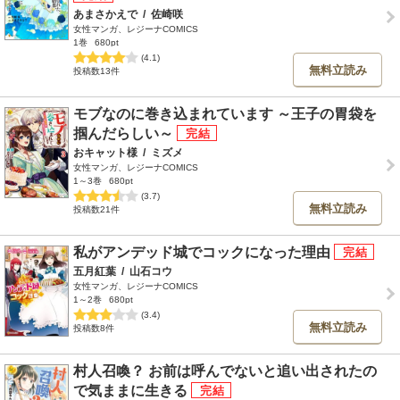
あまさかえで
/
佐崎咲
女性マンガ、レジーナCOMICS
1巻
680pt
(4.1)
無料立読み
投稿数13件
モブなのに巻き込まれています ～王子の胃袋を
掴んだらしい～
おキャット様
/
ミズメ
女性マンガ、レジーナCOMICS
1～3巻
680pt
(3.7)
無料立読み
投稿数21件
私がアンデッド城でコックになった理由
五月紅葉
/
山石コウ
女性マンガ、レジーナCOMICS
1～2巻
680pt
(3.4)
無料立読み
投稿数8件
村人召喚？ お前は呼んでないと追い出されたの
で気ままに生きる