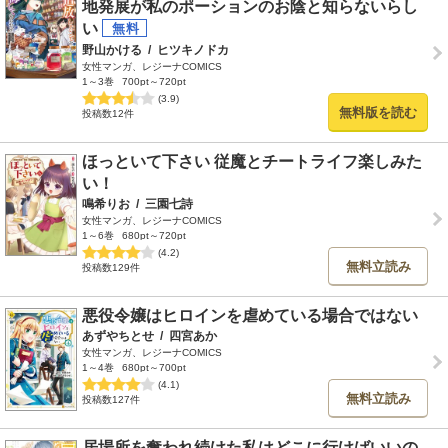
地発展が私のポーションのお陰と知らないらし
い
野山かける
/
ヒツキノドカ
女性マンガ、レジーナCOMICS
1～3巻
700pt～720pt
(3.9)
無料版を読む
投稿数12件
ほっといて下さい 従魔とチートライフ楽しみた
い！
鳴希りお
/
三園七詩
女性マンガ、レジーナCOMICS
1～6巻
680pt～720pt
(4.2)
無料立読み
投稿数129件
悪役令嬢はヒロインを虐めている場合ではない
あずやちとせ
/
四宮あか
女性マンガ、レジーナCOMICS
1～4巻
680pt～700pt
(4.1)
無料立読み
投稿数127件
居場所を奪われ続けた私はどこに行けばいいの