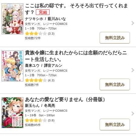
ここは私の邸です。 そろそろ出て行ってくれま
す？
ナツキシホ
/
藍川みいな
女性マンガ、レジーナCOMICS
1～3巻
700pt～720pt
(3.3)
無料立読み
投稿数72件
貴族令嬢に生まれたからには念願のだらだらニ
ート生活したい。
喜来ユウ
/
譚音アルン
女性マンガ、レジーナCOMICS
1～2巻
700pt～720pt
(4.3)
無料立読み
投稿数7件
あなたの愛など要りません（分冊版）
新玉らん
/
冬馬亮
女性マンガ、レジーナCOMICS
1～19巻
0pt～180pt
(3.8)
無料立読み
投稿数95件