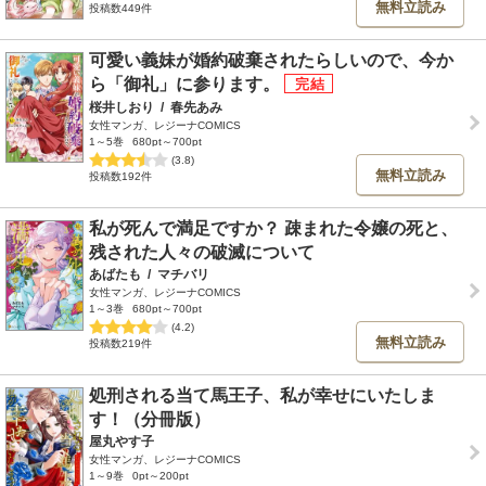
無料立読み
投稿数449件
可愛い義妹が婚約破棄されたらしいので、今か
ら「御礼」に参ります。
桜井しおり
/
春先あみ
女性マンガ、レジーナCOMICS
1～5巻
680pt～700pt
(3.8)
無料立読み
投稿数192件
私が死んで満足ですか？ 疎まれた令嬢の死と、
残された人々の破滅について
あばたも
/
マチバリ
女性マンガ、レジーナCOMICS
1～3巻
680pt～700pt
(4.2)
無料立読み
投稿数219件
処刑される当て馬王子、私が幸せにいたしま
す！（分冊版）
屋丸やす子
女性マンガ、レジーナCOMICS
1～9巻
0pt～200pt