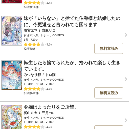
(4.4)
投稿数16件
妹が「いらない」と捨てた伯爵様と結婚したの
に、今更返せと言われても困ります
雨宮エマ
/
当麻リコ
女性マンガ、レジーナCOMICS
1巻
720pt
(4.0)
無料立読み
投稿数6件
転生したら捨てられたが、拾われて楽しく生き
ています。
みつなり都
/
トロ猫
女性マンガ、レジーナCOMICS
1～3巻
700pt～720pt
(4.0)
無料立読み
投稿数42件
令嬢はまったりをご所望。
梶山ミカ
/
三月べに
女性マンガ、レジーナCOMICS
1～8巻
680pt～720pt
(4.3)