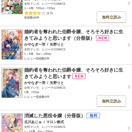
女性マンガ、レジーナCOMICS
1～4巻
700pt～720pt
(3.5)
無料立読み
投稿数48件
婚約者を奪われた伯爵令嬢、そろそろ好きに生
きてみようと思います（分冊版）
かやなぎ一羽
/
矢野りと
女性マンガ、レジーナCOMICS
1～6巻
0pt～180pt
レビュー投稿数0件
婚約者を奪われた伯爵令嬢、そろそろ好きに生
きてみようと思います
かやなぎ一羽
/
矢野りと
女性マンガ、レジーナCOMICS
1巻
720pt
レビュー投稿数0件
無料立読み
消滅した悪役令嬢（分冊版）
北川あじゅ
/
マロン株式
女性マンガ、レジーナCOMICS
1～14巻
0pt～200pt