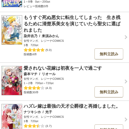
1～8巻
0pt～200pt
レビュー投稿数0件
もうすぐ死ぬ悪女に転生してしまった 生き残
るために清楚系美女を演じていたら聖女に選ば
れました
染井吉乃
/
来須みかん
女性マンガ、レジーナCOMICS
1巻
720pt
(5.0)
無料立読み
投稿数4件
愛されない花嫁は初夜を一人で過ごす
森本マチ
/
リオール
女性マンガ、レジーナCOMICS
1～2巻
700pt～720pt
(4.3)
無料立読み
投稿数30件
ハズレ嫁は最強の天才公爵様と再婚しました。
ナツキシホ
/
光子
女性マンガ、レジーナCOMICS
1巻
720pt
(3.7)