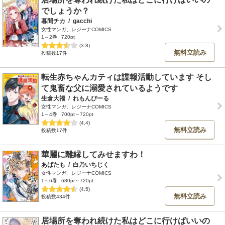
でしょうか？
暮間チカ
/
gacchi
女性マンガ、レジーナCOMICS
1～2巻
720pt
(3.8)
無料立読み
投稿数17件
転生赤ちゃんカティは諜報活動しています そし
て鬼畜な父に溺愛されているようです
生倉大福
/
れもんぴーる
女性マンガ、レジーナCOMICS
1～4巻
700pt～720pt
(4.4)
無料立読み
投稿数17件
華麗に離縁してみせますわ！
あばたも
/
白乃いちじく
女性マンガ、レジーナCOMICS
1～6巻
680pt～720pt
(4.5)
無料立読み
投稿数434件
居場所を奪われ続けた私はどこに行けばいいの