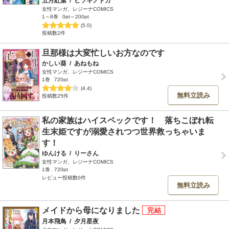
五月紅葉
/
ヒツキノドカ
女性マンガ、レジーナCOMICS
1～8巻
0pt～200pt
(5.0)
投稿数2件
旦那様は大変忙しいお方なのです
かしい葵
/
あねもね
女性マンガ、レジーナCOMICS
1巻
720pt
(4.4)
無料立読み
投稿数25件
私の家族はハイスペックです！ 落ちこぼれ転
生末姫ですが溺愛されつつ世界救っちゃいま
す！
ゆんける
/
りーさん
女性マンガ、レジーナCOMICS
1巻
720pt
レビュー投稿数0件
無料立読み
メイドから母になりました
月本飛鳥
/
夕月星夜