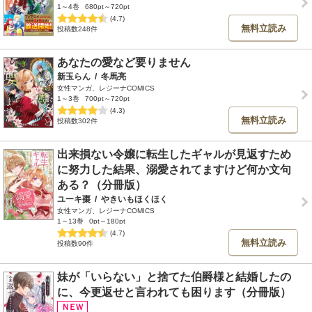
1～4巻
680pt～720pt
(4.7)
無料立読み
投稿数248件
あなたの愛など要りません
新玉らん
/
冬馬亮
女性マンガ、レジーナCOMICS
1～3巻
700pt～720pt
(4.3)
無料立読み
投稿数302件
出来損ない令嬢に転生したギャルが見返すため
に努力した結果、溺愛されてますけど何か文句
ある？（分冊版）
ユーキ棗
/
やきいもほくほく
女性マンガ、レジーナCOMICS
1～13巻
0pt～180pt
(4.7)
無料立読み
投稿数90件
妹が「いらない」と捨てた伯爵様と結婚したの
に、今更返せと言われても困ります（分冊版）