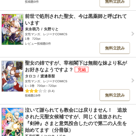
無料立読み
投稿数9件
前世で処刑された聖女、今は黒薬師と呼ばれて
います
末永萌乃
/
矢野りと
女性マンガ、レジーナCOMICS
1巻
720pt
レビュー投稿数0件
無料立読み
聖女の姉ですが、宰相閣下は無能な妹より私が
お好きなようですよ？
タロコ
/
渡邊香梨
女性マンガ、レジーナCOMICS
1～3巻
700pt～720pt
(3.4)
無料立読み
投稿数19件
泣いて謝られても教会には戻りません！ 追放
された元聖女候補ですが、同じく追放された
『剣神』さまと意気投合したので第二の人生を
始めてます（分冊版）