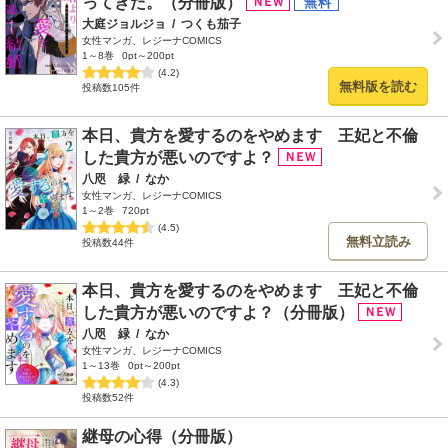
ってきた。（分冊版）
大庭ジョルジョ
/
つくも茄子
女性マンガ、レジーナCOMICS
1～8巻
0pt～200pt
(4.2)
無料版を読む
投稿数105件
本日、貴方を愛するのをやめます 王妃と不倫
した貴方が悪いのですよ？
八咫 緑
/
なか
女性マンガ、レジーナCOMICS
1～2巻
720pt
(4.5)
無料立読み
投稿数44件
本日、貴方を愛するのをやめます 王妃と不倫
した貴方が悪いのですよ？（分冊版）
八咫 緑
/
なか
女性マンガ、レジーナCOMICS
1～13巻
0pt～200pt
(4.3)
投稿数52件
継母の心得（分冊版）