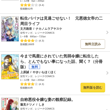
1～12巻
0pt～200pt
(3.4)
投稿数62件
転生ババァは見過ごせない！ 元悪徳女帝の二
周目ライフ
文月路亜
/
ナカノムラアヤスケ
女性マンガ、レジーナCOMICS
1～8巻
680pt～720pt
(4.3)
無料立読み
投稿数188件
今まで馬鹿にされていた気弱令嬢に転生した
ら、とんでもない事になった話、聞く？（分冊
版）
上原誠
/
やきいもほくほく
女性マンガ、レジーナCOMICS
1～12巻
0pt～200pt
(4.3)
無料版を読む
投稿数93件
自称悪役令嬢な妻の観察記録。
蓮見ナツメ
/
しき
女性マンガ、レジーナCOMICS