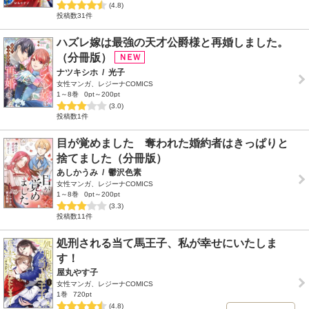
(4.8)
投稿数31件
ハズレ嫁は最強の天才公爵様と再婚しました。
（分冊版）
ナツキシホ
/
光子
女性マンガ、レジーナCOMICS
1～8巻
0pt～200pt
(3.0)
投稿数1件
目が覚めました 奪われた婚約者はきっぱりと
捨てました（分冊版）
あしかうみ
/
鬱沢色素
女性マンガ、レジーナCOMICS
1～8巻
0pt～200pt
(3.3)
投稿数11件
処刑される当て馬王子、私が幸せにいたしま
す！
屋丸やす子
女性マンガ、レジーナCOMICS
1巻
720pt
(4.8)