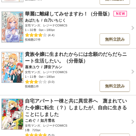
華麗に離縁してみせますわ！（分冊版）
あばたも
/
白乃いちじく
女性マンガ、レジーナCOMICS
1～32巻
0pt～180pt
(4.4)
無料立読み
投稿数27件
貴族令嬢に生まれたからには念願のだらだらニ
ート生活したい。（分冊版）
喜来ユウ
/
譚音アルン
女性マンガ、レジーナCOMICS
1～11巻
0pt～180pt
(3.0)
無料立読み
投稿数1件
自宅アパート一棟と共に異世界へ 蔑まれてい
た令嬢に転生（？）しましたが、自由に生きる
ことにしました
こめぐ
/
如月雪名
女性マンガ、レジーナCOMICS
1巻
720pt
(5.0)