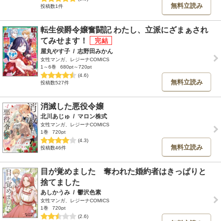
無料立読み
投稿数1件
転生侯爵令嬢奮闘記 わたし、立派にざまぁされ
てみせます！
屋丸やす子
/
志野田みかん
女性マンガ、レジーナCOMICS
1～6巻
680pt～720pt
(4.6)
無料立読み
投稿数527件
消滅した悪役令嬢
北川あじゅ
/
マロン株式
女性マンガ、レジーナCOMICS
1巻
720pt
(4.3)
無料立読み
投稿数46件
目が覚めました 奪われた婚約者はきっぱりと
捨てました
あしかうみ
/
鬱沢色素
女性マンガ、レジーナCOMICS
1巻
720pt
(2.6)