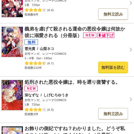
女性マンガ、レジーナCOMICS
1巻
720pt
(4.4)
無料立読み
投稿数8件
義弟を虐げて殺される運命の悪役令嬢は何故か
彼に溺愛される（分冊版）
雪光貴
/
山梨ネコ
女性マンガ、レジーナCOMICS
1～9巻
0pt～180pt
(4.7)
無料版を読む
投稿数210件
処刑された悪役令嬢は、時を遡り復讐する。
深なずな
/
しげむろゆうき
女性マンガ、レジーナCOMICS
1巻
720pt
(4.3)
無料立読み
投稿数3件
お飾りの側妃ですね？わかりました。どうぞ私