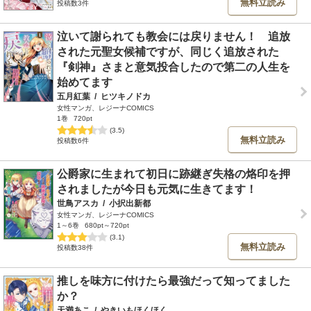
無料立読み
投稿数3件
泣いて謝られても教会には戻りません！ 追放
された元聖女候補ですが、同じく追放された
『剣神』さまと意気投合したので第二の人生を
始めてます
五月紅葉
/
ヒツキノドカ
女性マンガ、レジーナCOMICS
1巻
720pt
(3.5)
無料立読み
投稿数6件
公爵家に生まれて初日に跡継ぎ失格の烙印を押
されましたが今日も元気に生きてます！
世鳥アスカ
/
小択出新都
女性マンガ、レジーナCOMICS
1～6巻
680pt～720pt
(3.1)
無料立読み
投稿数38件
推しを味方に付けたら最強だって知ってました
か？
天満あこ
/
やきいもほくほく