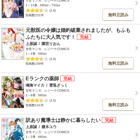
少女マンガ、レジーナCOMICS
1～13巻
680pt～700pt
(3.8)
無料立読み
投稿数231件
元獣医の令嬢は婚約破棄されましたが、もふも
ふたちに大人気です！
上原誠
/
園宮りおん
女性マンガ、レジーナCOMICS
1～4巻
680pt
(3.8)
無料立読み
投稿数109件
Eランクの薬師
鳴海マイカ
/
雪兎ざっく
女性マンガ、レジーナCOMICS
1～8巻
680pt
(3.6)
無料立読み
投稿数141件
訳あり魔導士は静かに暮らしたい
上原誠
/
榎木ユウ
女性マンガ、レジーナCOMICS
1～2巻
680pt