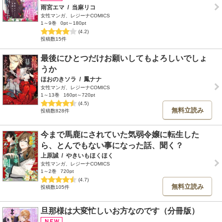
雨宮エマ
/
当麻リコ
女性マンガ、レジーナCOMICS
1～9巻
0pt～180pt
(4.2)
投稿数15件
最後にひとつだけお願いしてもよろしいでしょ
うか
ほおのきソラ
/
鳳ナナ
女性マンガ、レジーナCOMICS
1～13巻
160pt～720pt
(4.5)
無料立読み
投稿数828件
今まで馬鹿にされていた気弱令嬢に転生した
ら、とんでもない事になった話、聞く？
上原誠
/
やきいもほくほく
女性マンガ、レジーナCOMICS
1～2巻
720pt
(4.7)
無料立読み
投稿数105件
旦那様は大変忙しいお方なのです（分冊版）