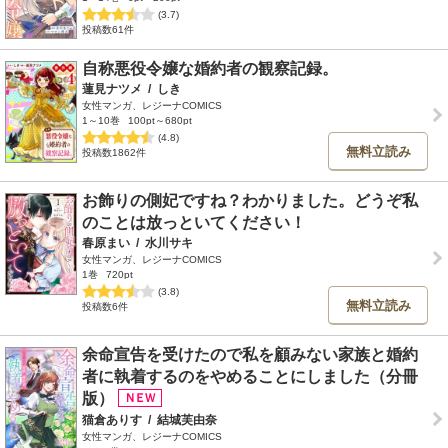
(3.7)
投稿数61件
自称悪役令嬢な婚約者の観察記録。
蓮見ナツメ
/
しき
女性マンガ、レジーナCOMICS
1～10巻
100pt～680pt
(4.8)
無料立読み
投稿数1862件
お飾りの側妃ですね？わかりました。どうぞ私
のことは放っといてください！
春原まい
/
水川サキ
女性マンガ、レジーナCOMICS
1巻
720pt
(3.8)
無料立読み
投稿数6件
余命宣告を受けたので私を顧みない家族と婚約
者に執着するのをやめることにしました（分冊
版）
猫倉ありす
/
結城芙由奈
女性マンガ、レジーナCOMICS