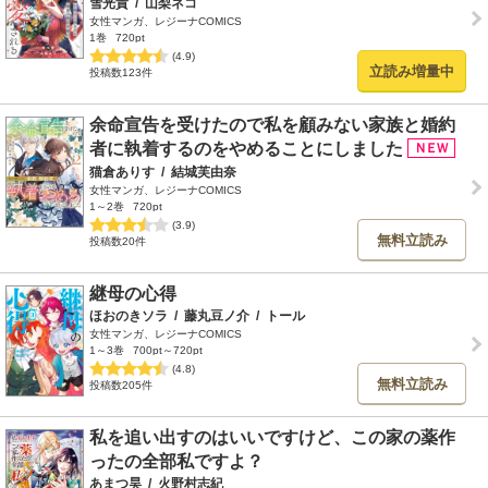
雪光貴
/
山梨ネコ
女性マンガ、レジーナCOMICS
1巻
720pt
(4.9)
立読み増量中
投稿数123件
余命宣告を受けたので私を顧みない家族と婚約
者に執着するのをやめることにしました
猫倉ありす
/
結城芙由奈
女性マンガ、レジーナCOMICS
1～2巻
720pt
(3.9)
無料立読み
投稿数20件
継母の心得
ほおのきソラ
/
藤丸豆ノ介
/
トール
女性マンガ、レジーナCOMICS
1～3巻
700pt～720pt
(4.8)
無料立読み
投稿数205件
私を追い出すのはいいですけど、この家の薬作
ったの全部私ですよ？
あまつ昊
/
火野村志紀