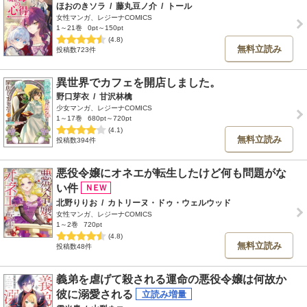
ほおのきソラ
/
藤丸豆ノ介
/
トール
女性マンガ、レジーナCOMICS
1～21巻
0pt～150pt
(4.8)
無料立読み
投稿数723件
異世界でカフェを開店しました。
野口芽衣
/
甘沢林檎
少女マンガ、レジーナCOMICS
1～17巻
680pt～720pt
(4.1)
無料立読み
投稿数394件
悪役令嬢にオネエが転生したけど何も問題がな
い件
北野りりお
/
カトリーヌ・ドゥ・ウェルウッド
女性マンガ、レジーナCOMICS
1～2巻
720pt
(4.8)
無料立読み
投稿数48件
義弟を虐げて殺される運命の悪役令嬢は何故か
彼に溺愛される