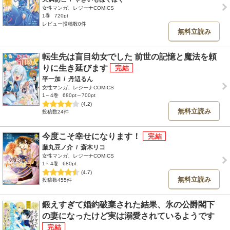
女性マンガ、レジーナCOMICS
1巻
720pt
レビュー投稿数0件
無料立読み
転生先は盲目幼女でした 前世の記憶と魔法を頼
りに生き延びます
平一加
/
丹辺るん
女性マンガ、レジーナCOMICS
1～4巻
680pt～700pt
(4.2)
無料立読み
投稿数24件
今度こそ幸せになります！
藤丸豆ノ介
/
斎木リコ
女性マンガ、レジーナCOMICS
1～4巻
680pt
(4.7)
無料立読み
投稿数455件
鍛えすぎて婚約破棄された結果、氷の公爵閣下
の妻になったけど実は溺愛されているようです