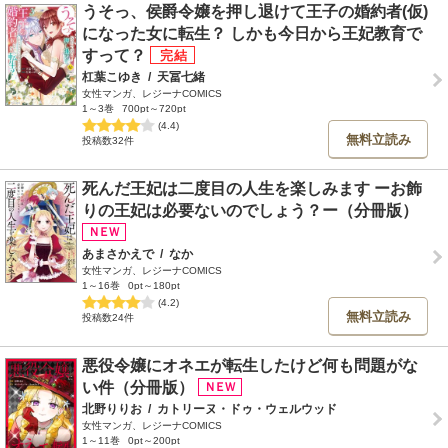
うそっ、侯爵令嬢を押し退けて王子の婚約者(仮)
になった女に転生？ しかも今日から王妃教育で
すって？
杠葉こゆき
/
天冨七緒
女性マンガ、レジーナCOMICS
1～3巻
700pt～720pt
(4.4)
無料立読み
投稿数32件
死んだ王妃は二度目の人生を楽しみます ーお飾
りの王妃は必要ないのでしょう？ー（分冊版）
あまさかえで
/
なか
女性マンガ、レジーナCOMICS
1～16巻
0pt～180pt
(4.2)
無料立読み
投稿数24件
悪役令嬢にオネエが転生したけど何も問題がな
い件（分冊版）
北野りりお
/
カトリーヌ・ドゥ・ウェルウッド
女性マンガ、レジーナCOMICS
1～11巻
0pt～200pt