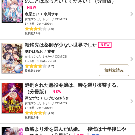
のことは放っといてください！（分冊版）
春原まい
/
水川サキ
女性マンガ、レジーナCOMICS
1～7巻
0pt～200pt
(3.5)
投稿数12件
転移先は薬師が少ない世界でした
夏野はるお
/
饕餮
女性マンガ、レジーナCOMICS
1～7巻
680pt～720pt
(4.2)
無料立読み
投稿数336件
処刑された悪役令嬢は、時を遡り復讐する。
（分冊版）
深なずな
/
しげむろゆうき
女性マンガ、レジーナCOMICS
1～5巻
0pt～200pt
(4.5)
投稿数2件
政略より愛を選んだ結婚。 後悔は十年後にや