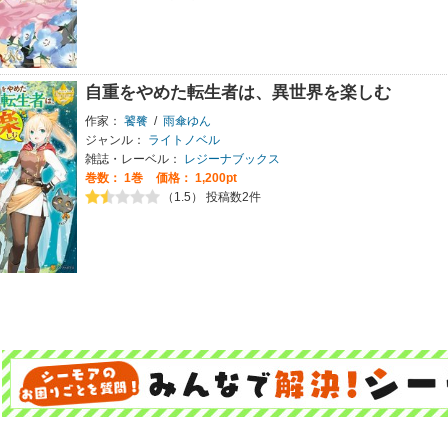
自重をやめた転生者は、異世界を楽しむ
作家：
饕餮
/
雨傘ゆん
ジャンル：
ライトノベル
雑誌・レーベル：
レジーナブックス
巻数：
1巻
価格： 1,200pt
（1.5） 投稿数2件