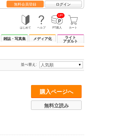
無料会員登録
ログイン
UP!
はじめて
ヘルプ
PT購入
カート
ライト
雑誌・写真集
メディア化
アダルト
並べ替え:
購入ページへ
無料立読み