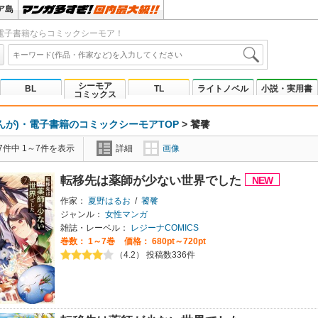
ア島
電子書籍ならコミックシーモア！
シーモア
BL
TL
ライトノベル
小説・実用書
コミックス
んが)・電子書籍のコミックシーモアTOP
>
饕餮
7件中 1～7件を表示
詳細
画像
転移先は薬師が少ない世界でした
作家：
夏野はるお
/
饕餮
ジャンル：
女性マンガ
雑誌・レーベル：
レジーナCOMICS
巻数：
1～7巻
価格： 680pt～720pt
（4.2） 投稿数336件