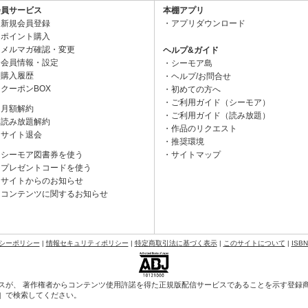
会員サービス
本棚アプリ
新規会員登録
アプリダウンロード
ポイント購入
メルマガ確認・変更
ヘルプ&ガイド
会員情報・設定
シーモア島
購入履歴
ヘルプ/お問合せ
クーポンBOX
初めての方へ
ご利用ガイド（シーモア）
月額解約
ご利用ガイド（読み放題）
読み放題解約
作品のリクエスト
サイト退会
推奨環境
シーモア図書券を使う
サイトマップ
プレゼントコードを使う
サイトからのお知らせ
コンテンツに関するお知らせ
シーポリシー
|
情報セキュリティポリシー
|
特定商取引法に基づく表示
|
このサイトについて
|
ISB
スが、 著作権者からコンテンツ使用許諾を得た正規版配信サービスであることを示す登録商標（
会］で検索してください。