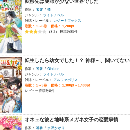
転移先は薬師が少ない世界でした
作家：
饕餮
/
藻
ジャンル：
ライトノベル
雑誌・レーベル：
レジーナブックス
巻数：
1～8巻
価格： 1,200pt
（3.2） 投稿数85件
転生したら幼女でした！？ 神様～、聞いてない
作家：
饕餮
/
Ginlear
ジャンル：
ライトノベル
雑誌・レーベル：
アルファポリス
巻数：
1～3巻
価格： 1,300pt～1,400pt
レビュー投稿数0件
オネェな彼と地味系メガネ女子の恋愛事情
作家：
饕餮
/
水野かがり