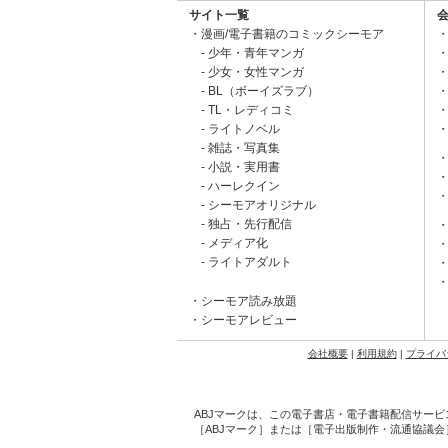
サイト一覧
漫画/電子書籍のコミックシーモア
少年・青年マンガ
少女・女性マンガ
BL（ボーイズラブ）
TL・レディコミ
ライトノベル
雑誌・写真集
小説・実用書
ハーレクイン
シーモアオリジナル
独占・先行配信
メディア化
ライトアダルト
シーモア読み放題
シーモアレビュー
会社概要
|
利用規約
|
プライバ
ABJマークは、この電子書店・電子書籍配信サービ
［ABJマーク］または［電子出版制作・流通協議