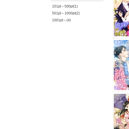
101pt～500pt(1)
501pt～1000pt(2)
1001pt～(4)