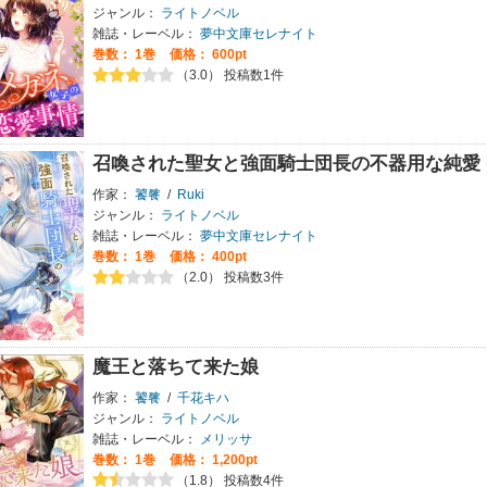
ジャンル：
ライトノベル
雑誌・レーベル：
夢中文庫セレナイト
巻数：
1巻
価格： 600pt
（3.0） 投稿数1件
召喚された聖女と強面騎士団長の不器用な純愛
作家：
饕餮
/
Ruki
ジャンル：
ライトノベル
雑誌・レーベル：
夢中文庫セレナイト
巻数：
1巻
価格： 400pt
（2.0） 投稿数3件
魔王と落ちて来た娘
作家：
饕餮
/
千花キハ
ジャンル：
ライトノベル
雑誌・レーベル：
メリッサ
巻数：
1巻
価格： 1,200pt
（1.8） 投稿数4件