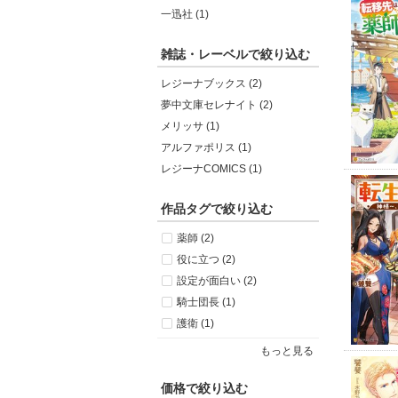
一迅社 (1)
雑誌・レーベルで絞り込む
レジーナブックス (2)
夢中文庫セレナイト (2)
メリッサ (1)
アルファポリス (1)
レジーナCOMICS (1)
作品タグで絞り込む
薬師 (2)
役に立つ (2)
設定が面白い (2)
騎士団長 (1)
護衛 (1)
もっと見る
価格で絞り込む