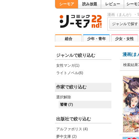
シーモア
読み放題
レビュー
シーモ
漫画（まんが）・
ジャンルで探す
総合
少年・青年
少女・女性
漫画(ま
ジャンルで絞り込む
検索結果
女性マンガ(1)
ライトノベル(6)
作家で絞り込む
選択解除
饕餮 (7)
出版社で絞り込む
アルファポリス (4)
夢中文庫 (2)