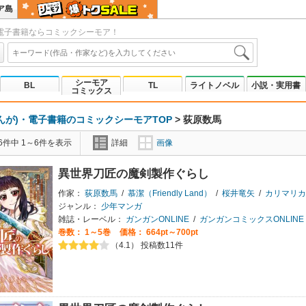
ア島
電子書籍ならコミックシーモア！
シーモア
BL
TL
ライトノベル
小説・実用書
コミックス
んが)・電子書籍のコミックシーモアTOP
>
荻原数馬
6件中 1～6件を表示
詳細
画像
異世界刀匠の魔剣製作ぐらし
作家：
荻原数馬
/
慕潔（Friendly Land）
/
桜井竜矢
/
カリマリカ
ジャンル：
少年マンガ
雑誌・レーベル：
ガンガンONLINE
/
ガンガンコミックスONLINE
巻数：
1～5巻
価格： 664pt～700pt
（4.1） 投稿数11件