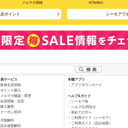
メルマガ登録
X(Twitter)
来店ポイント
シーモアで
会員サービス
本棚アプリ
新規会員登録
アプリダウンロード
ポイント購入
メルマガ確認・変更
ヘルプ&ガイド
会員情報・設定
シーモア島
購入履歴
ヘルプ/お問合せ
クーポンBOX
初めての方へ
ご利用ガイド（シーモア）
月額解約
ご利用ガイド（読み放題）
読み放題解約