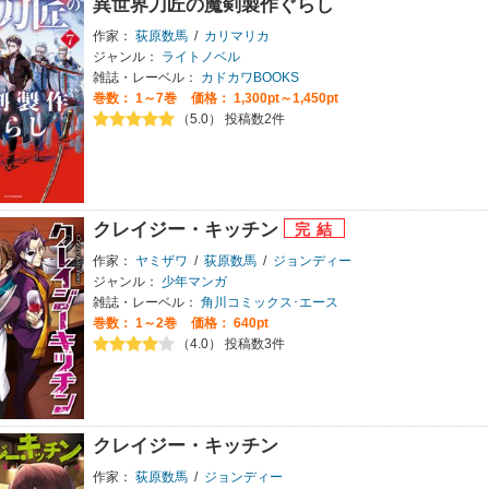
異世界刀匠の魔剣製作ぐらし
作家：
荻原数馬
/
カリマリカ
ジャンル：
ライトノベル
雑誌・レーベル：
カドカワBOOKS
巻数：
1～7巻
価格： 1,300pt～1,450pt
（5.0） 投稿数2件
クレイジー・キッチン
作家：
ヤミザワ
/
荻原数馬
/
ジョンディー
ジャンル：
少年マンガ
雑誌・レーベル：
角川コミックス･エース
巻数：
1～2巻
価格： 640pt
（4.0） 投稿数3件
クレイジー・キッチン
作家：
荻原数馬
/
ジョンディー