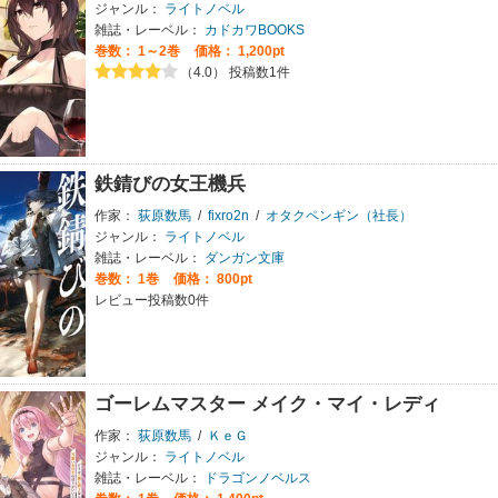
ジャンル：
ライトノベル
雑誌・レーベル：
カドカワBOOKS
巻数：
1～2巻
価格： 1,200pt
（4.0） 投稿数1件
鉄錆びの女王機兵
作家：
荻原数馬
/
fixro2n
/
オタクペンギン（社長）
ジャンル：
ライトノベル
雑誌・レーベル：
ダンガン文庫
巻数：
1巻
価格： 800pt
レビュー投稿数0件
ゴーレムマスター メイク・マイ・レディ
作家：
荻原数馬
/
ＫｅＧ
ジャンル：
ライトノベル
雑誌・レーベル：
ドラゴンノベルス