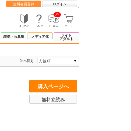
無料会員登録
ログイン
UP!
はじめて
ヘルプ
PT購入
カート
ライト
雑誌・写真集
メディア化
アダルト
並べ替え:
購入ページへ
無料立読み