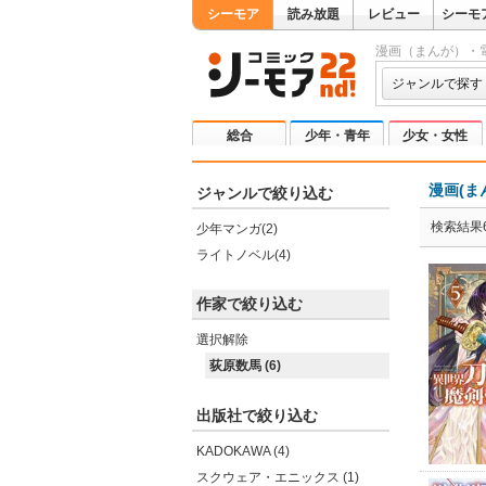
シーモア
読み放題
レビュー
シーモ
漫画（まんが）・
ジャンルで探す
総合
少年・青年
少女・女性
漫画(ま
ジャンルで絞り込む
検索結果
少年マンガ(2)
ライトノベル(4)
作家で絞り込む
選択解除
荻原数馬 (6)
出版社で絞り込む
KADOKAWA (4)
スクウェア・エニックス (1)