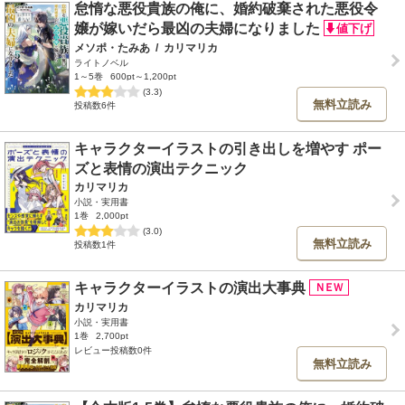
怠惰な悪役貴族の俺に、婚約破棄された悪役令
嬢が嫁いだら最凶の夫婦になりました
メソポ・たみあ
/
カリマリカ
ライトノベル
1～5巻
600pt～1,200pt
(3.3)
無料立読み
投稿数6件
キャラクターイラストの引き出しを増やす ポー
ズと表情の演出テクニック
カリマリカ
小説・実用書
1巻
2,000pt
(3.0)
無料立読み
投稿数1件
キャラクターイラストの演出大事典
カリマリカ
小説・実用書
1巻
2,700pt
レビュー投稿数0件
無料立読み