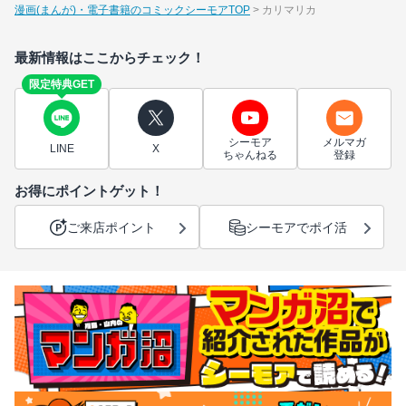
漫画(まんが)・電子書籍のコミックシーモアTOP
カリマリカ
最新情報はここからチェック！
限定特典GET
シーモア
メルマガ
LINE
X
ちゃんねる
登録
お得にポイントゲット！
ご来店ポイント
シーモアでポイ活