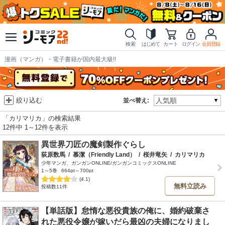
検索
はじめて
カート
ログイン
会員登録
漫画（マンガ）・電子書籍が国内最大級!!
絞り込む
並べ替え:
「カリマリカ」の検索結果
12件中 1～12件を表示
異世界刀匠の魔剣製作ぐらし
荻原数馬
/
慕潔（Friendly Land）
/
桜井竜矢
/
カリマリカ
少年マンガ、ガンガンONLINE/ガンガンコミックスONLINE
1～5巻
664pt～700pt
(4.1)
無料立読み
投稿数11件
【単話版】怠惰な悪役貴族の俺に、婚約破棄さ
れた悪役令嬢が嫁いだら最凶の夫婦になりまし