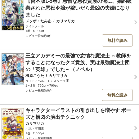
【合本版1-5巻】怠惰な悪役貴族の俺に、婚約破
棄された悪役令嬢が嫁いだら最凶の夫婦になり
ました
メソポ・たみあ
/
カリマリカ
ライトノベル
1巻
6,000pt
レビュー投稿数0件
無料立読み
王立アカデミーの最強で怠惰な魔法士 ～教師を
することになったクズ貴族、実は最強魔法士団
の「英雄」でした～（ノベル）
楓原こうた
/
カリマリカ
ライトノベル、モンスター文庫
1～2巻
720pt～790pt
レビュー投稿数0件
無料立読み
キャラクターイラストの引き出しを増やす ポー
ズと構図の演出テクニック
カリマリカ
小説・実用書
1巻
2,000pt
レビュー投稿数0件