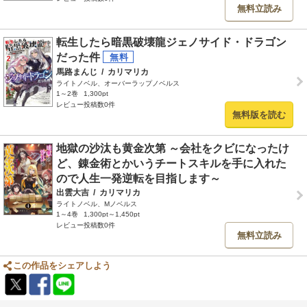
無料立読み
転生したら暗黒破壊龍ジェノサイド・ドラゴン
だった件
馬路まんじ
/
カリマリカ
ライトノベル、オーバーラップノベルス
1～2巻
1,300pt
レビュー投稿数0件
無料版を読む
地獄の沙汰も黄金次第 ～会社をクビになったけ
ど、錬金術とかいうチートスキルを手に入れた
ので人生一発逆転を目指します～
出雲大吉
/
カリマリカ
ライトノベル、Mノベルス
1～4巻
1,300pt～1,450pt
レビュー投稿数0件
無料立読み
この作品をシェアしよう