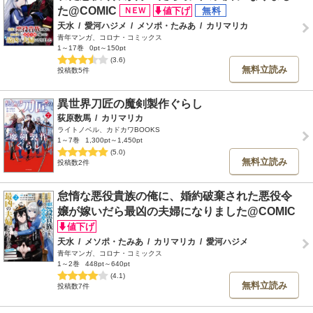
た@COMIC
天水
/
愛河ハジメ
/
メソポ・たみあ
/
カリマリカ
青年マンガ、コロナ・コミックス
1～17巻
0pt～150pt
(3.6)
無料立読み
投稿数5件
異世界刀匠の魔剣製作ぐらし
荻原数馬
/
カリマリカ
ライトノベル、カドカワBOOKS
1～7巻
1,300pt～1,450pt
(5.0)
無料立読み
投稿数2件
怠惰な悪役貴族の俺に、婚約破棄された悪役令
嬢が嫁いだら最凶の夫婦になりました@COMIC
天水
/
メソポ・たみあ
/
カリマリカ
/
愛河ハジメ
青年マンガ、コロナ・コミックス
1～2巻
448pt～640pt
(4.1)
無料立読み
投稿数7件