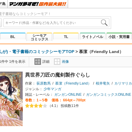
ア島
電子書籍ならコミックシーモア！
シーモア
BL
TL
ライトノベル
小説・実用書
コミックス
んが)・電子書籍のコミックシーモアTOP
>
慕潔（Friendly Land）
1件中 1件を表示
詳細
画像
異世界刀匠の魔剣製作ぐらし
作家：
荻原数馬
/
慕潔（Friendly Land）
/
桜井竜矢
/
カリマリカ
ジャンル：
少年マンガ
雑誌・レーベル：
ガンガンONLINE
/
ガンガンコミックスONLINE
巻数：
1～5巻
価格： 664pt～700pt
（4.1） 投稿数11件