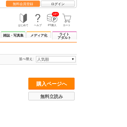
無料会員登録
ログイン
UP!
はじめて
ヘルプ
PT購入
カート
ライト
雑誌・写真集
メディア化
アダルト
並べ替え:
購入ページへ
無料立読み