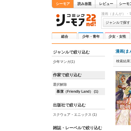
シーモア
読み放題
レビュー
シーモ
漫画（まんが）・
ジャンルで探す
総合
少年・青年
少女・女性
漫画(ま
ジャンルで絞り込む
検索結果
少年マンガ(1)
作家で絞り込む
選択解除
慕潔（Friendly Land） (1)
出版社で絞り込む
スクウェア・エニックス (1)
雑誌・レーベルで絞り込む