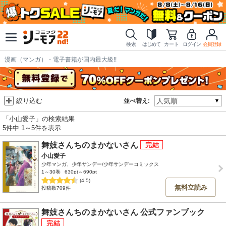
検索
はじめて
カート
ログイン
会員登録
漫画（マンガ）・電子書籍が国内最大級!!
絞り込む
並べ替え:
「小山愛子」の検索結果
5件中 1～5件を表示
舞妓さんちのまかないさん
小山愛子
少年マンガ、少年サンデー/少年サンデーコミックス
1～30巻
630pt～690pt
(4.5)
無料立読み
投稿数709件
舞妓さんちのまかないさん 公式ファンブック