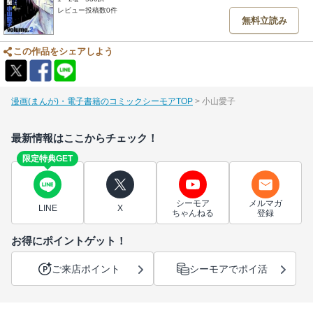
レビュー投稿数0件
無料立読み
この作品をシェアしよう
漫画(まんが)・電子書籍のコミックシーモアTOP
小山愛子
最新情報はここからチェック！
限定特典GET
シーモア
メルマガ
LINE
X
ちゃんねる
登録
お得にポイントゲット！
ご来店ポイント
シーモアでポイ活