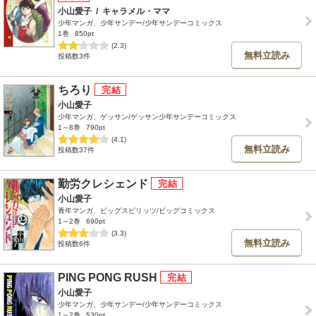
小山愛子
/
キャラメル・ママ
少年マンガ、少年サンデー/少年サンデーコミックス
1巻
850pt
(2.3)
無料立読み
投稿数3件
ちろり
小山愛子
少年マンガ、ゲッサン/ゲッサン少年サンデーコミックス
1～8巻
790pt
(4.1)
無料立読み
投稿数37件
勤労クレシェンド
小山愛子
青年マンガ、ビッグスピリッツ/ビッグコミックス
1～2巻
690pt
(3.3)
無料立読み
投稿数6件
PING PONG RUSH
小山愛子
少年マンガ、少年サンデー/少年サンデーコミックス
1～2巻
530pt