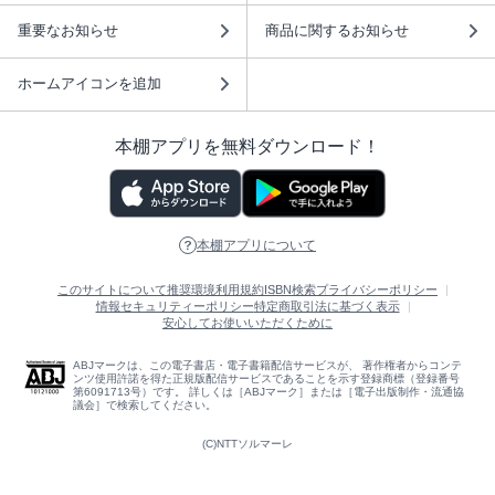
重要なお知らせ
商品に関するお知らせ
ホームアイコンを追加
本棚アプリを無料ダウンロード！
本棚アプリについて
このサイトについて
推奨環境
利用規約
ISBN検索
プライバシーポリシー
情報セキュリティーポリシー
特定商取引法に基づく表示
安心してお使いいただくために
ABJマークは、この電子書店・電子書籍配信サービスが、 著作権者からコンテ
ンツ使用許諾を得た正規版配信サービスであることを示す登録商標（登録番号
第6091713号）です。 詳しくは［ABJマーク］または［電子出版制作・流通協
議会］で検索してください。
(C)NTTソルマーレ