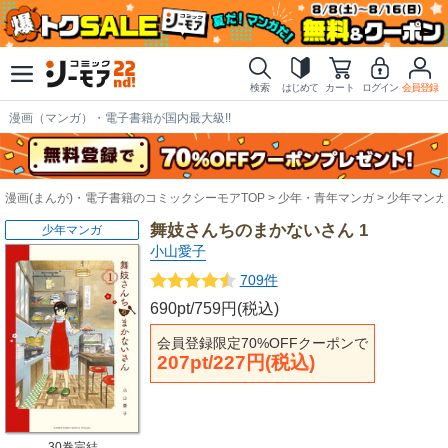
検索
はじめて
カート
ログイン
会員登録
漫画（マンガ）・電子書籍が国内最大級!!
漫画(まんが)・電子書籍のコミックシーモアTOP
少年・青年マンガ
少年マンガ
舞妓さんちのまかないさん 1
少年マンガ
小山愛子
709件
690pt/759円(税込)
会員登録限定70%OFFクーポンで
207pt/227円(税込)
30巻完結