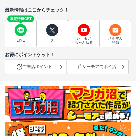
最新情報はここからチェック！
限定特典GET
シーモア
メルマガ
LINE
X
ちゃんねる
登録
お得にポイントゲット！
ご来店ポイント
シーモアでポイ活