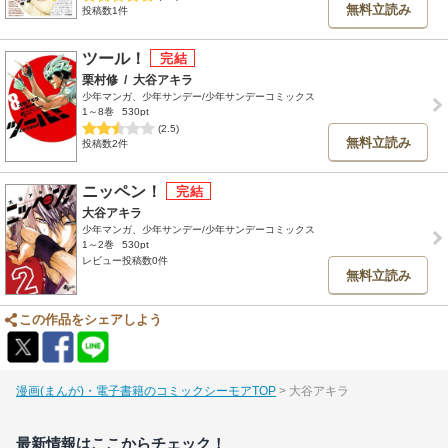
無料立読み
投稿数1件
ツール！
栗村修
/
大谷アキラ
少年マンガ、少年サンデー/少年サンデーコミックス
1～8巻
530pt
(2.5)
無料立読み
投稿数2件
ニッペン！
大谷アキラ
少年マンガ、少年サンデー/少年サンデーコミックス
1～2巻
530pt
レビュー投稿数0件
無料立読み
この作品をシェアしよう
漫画(まんが)・電子書籍のコミックシーモアTOP
大谷アキラ
最新情報はここからチェック！