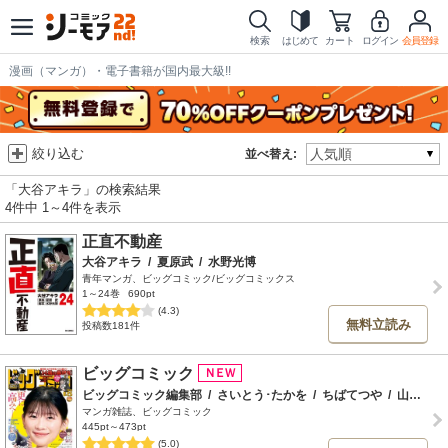
検索
はじめて
カート
ログイン
会員登録
漫画（マンガ）・電子書籍が国内最大級!!
絞り込む
並べ替え:
「大谷アキラ」の検索結果
4件中 1～4件を表示
正直不動産
大谷アキラ
/
夏原武
/
水野光博
青年マンガ、ビッグコミック/ビッグコミックス
1～24巻
690pt
(4.3)
無料立読み
投稿数181件
ビッグコミック
ビッグコミック編集部
/
さいとう･たかを
/
ちばてつや
/
山科けいすけ
マンガ雑誌、ビッグコミック
445pt～473pt
(5.0)