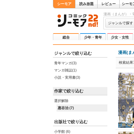
シーモア
読み放題
レビュー
シーモ
漫画（まんが）・
ジャンルで探す
総合
少年・青年
少女・女性
漫画(ま
ジャンルで絞り込む
検索結果
青年マンガ(3)
マンガ雑誌(1)
小説・実用書(3)
作家で絞り込む
選択解除
惠谷治 (7)
出版社で絞り込む
小学館 (6)