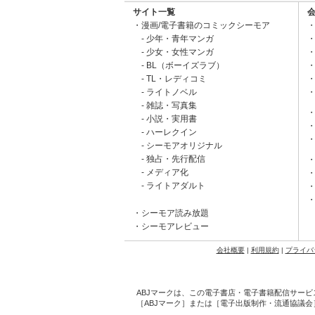
サイト一覧
漫画/電子書籍のコミックシーモア
少年・青年マンガ
少女・女性マンガ
BL（ボーイズラブ）
TL・レディコミ
ライトノベル
雑誌・写真集
小説・実用書
ハーレクイン
シーモアオリジナル
独占・先行配信
メディア化
ライトアダルト
シーモア読み放題
シーモアレビュー
会社概要
|
利用規約
|
プライバ
ABJマークは、この電子書店・電子書籍配信サービ
［ABJマーク］または［電子出版制作・流通協議