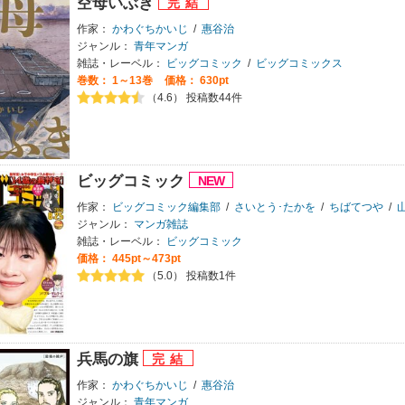
空母いぶき
作家：
かわぐちかいじ
/
惠谷治
ジャンル：
青年マンガ
雑誌・レーベル：
ビッグコミック
/
ビッグコミックス
巻数：
1～13巻
価格： 630pt
（4.6） 投稿数44件
ビッグコミック
作家：
ビッグコミック編集部
/
さいとう･たかを
/
ちばてつや
/
ジャンル：
マンガ雑誌
雑誌・レーベル：
ビッグコミック
価格： 445pt～473pt
（5.0） 投稿数1件
兵馬の旗
作家：
かわぐちかいじ
/
惠谷治
ジャンル：
青年マンガ