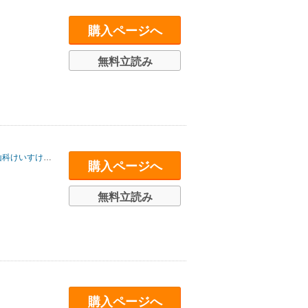
購入ページへ
無料立読み
山科けいすけ
/
かわぐちかいじ
/
八木勝大
/
潮匡人
/
惠谷治
/
石原まこちん
/
大
購入ページへ
無料立読み
購入ページへ