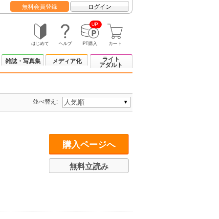
無料会員登録
ログイン
UP!
はじめて
ヘルプ
PT購入
カート
ライト
雑誌・写真集
メディア化
アダルト
並べ替え:
購入ページへ
無料立読み