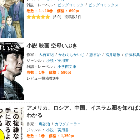
雑誌・レーベル：
ビッグコミック
/
ビッグコミックス
巻数：
1～10巻
価格： 690pt
（5.0） 投稿数1件
小説 映画 空母いぶき
作家：
大石直紀
/
かわぐちかいじ
/
惠谷治
/
福井晴敏
/
伊藤和典
ジャンル：
小説・実用書
雑誌・レーベル：
小学館文庫
巻数：
1巻
価格： 580pt
レビュー投稿数0件
アメリカ、ロシア、中国、イスラム圏を知れば
わかる
作家：
惠谷治
/
カワグチニラコ
ジャンル：
小説・実用書
巻数：
1巻
価格： 1,350pt