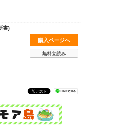
新書)
購入ページへ
無料立読み