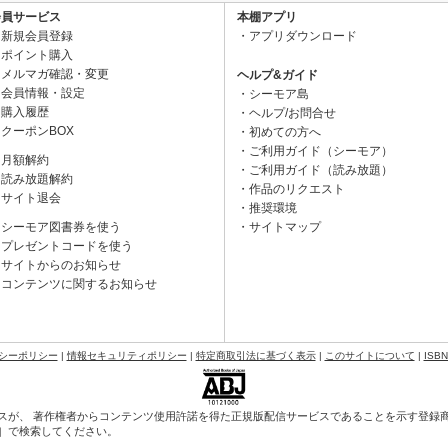
会員サービス
本棚アプリ
新規会員登録
アプリダウンロード
ポイント購入
メルマガ確認・変更
ヘルプ&ガイド
会員情報・設定
シーモア島
購入履歴
ヘルプ/お問合せ
クーポンBOX
初めての方へ
ご利用ガイド（シーモア）
月額解約
ご利用ガイド（読み放題）
読み放題解約
作品のリクエスト
サイト退会
推奨環境
シーモア図書券を使う
サイトマップ
プレゼントコードを使う
サイトからのお知らせ
コンテンツに関するお知らせ
シーポリシー
|
情報セキュリティポリシー
|
特定商取引法に基づく表示
|
このサイトについて
|
ISB
スが、 著作権者からコンテンツ使用許諾を得た正規版配信サービスであることを示す登録商標（
会］で検索してください。