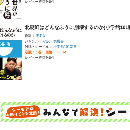
レビュー投稿数0件
北朝鮮はどんなふうに崩壊するのか(小学館101
作家：
惠谷治
ジャンル：
小説・実用書
雑誌・レーベル：
小学館101新書
巻数：
1巻
価格： 500pt
レビュー投稿数0件