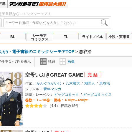
ア島
電子書籍ならコミックシーモア！
シーモア
BL
TL
ライトノベル
小説・実用書
コミックス
んが)・電子書籍のコミックシーモアTOP
>
惠谷治
7件中 1～7件を表示
詳細
画像
空母いぶきGREAT GAME
作家：
かわぐちかいじ
/
八木勝大
/
潮匡人
/
惠谷治
ジャンル：
青年マンガ
雑誌・レーベル：
ビッグコミック
/
ビッグコミックス
巻数：
1～18巻
価格： 630pt～690pt
（4.4） 投稿数15件