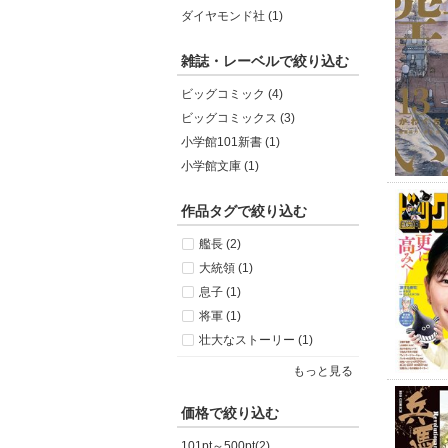
ダイヤモンド社 (1)
雑誌・レーベルで絞り込む
ビッグコミック (4)
ビッグコミックス (3)
小学館101新書 (1)
小学館文庫 (1)
作品タグで絞り込む
艦長 (2)
大統領 (1)
息子 (1)
将軍 (1)
壮大なストーリー (1)
もっと見る
価格で絞り込む
101pt～500pt(2)