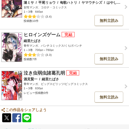
漣ミサ
/
平尾リョウ
/
匈歌ハトリ
/
ヤマウチシズ
/
はやしね
/
此
女性マンガ、コロナ・コミックス
1～3巻
640pt
(3.4)
無料立読み
投稿数10件
ヒロインズゲーム
緒里たばさ
青年マンガ、バンチコミックス/くらげバンチ
1～3巻
700pt～760pt
(3.3)
無料立読み
投稿数7件
泣き虫弱虫諸葛孔明
酒見賢一
/
緒里たばさ
青年マンガ、ビッグスピリッツ/ビッグコミックス
1～3巻
630pt
レビュー投稿数0件
無料立読み
この作品をシェアしよう