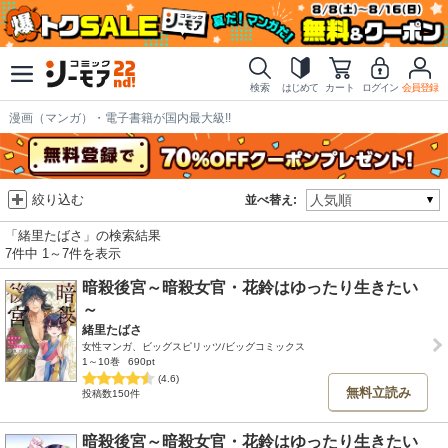
検索
はじめて
カート
ログイン
会員登録
漫画（マンガ）・電子書籍が国内最大級!!
絞り込む
並べ替え:
「緒里たばさ」の検索結果
7件中 1～7件を表示
暗殺後宮～暗殺女官・花鈴はゆったり生きたい
～
緒里たばさ
女性マンガ、ビッグスピリッツ/ビッグコミックス
1～10巻
690pt
(4.6)
無料立読み
投稿数150件
暗殺後宮～暗殺女官・花鈴はゆったり生きたい