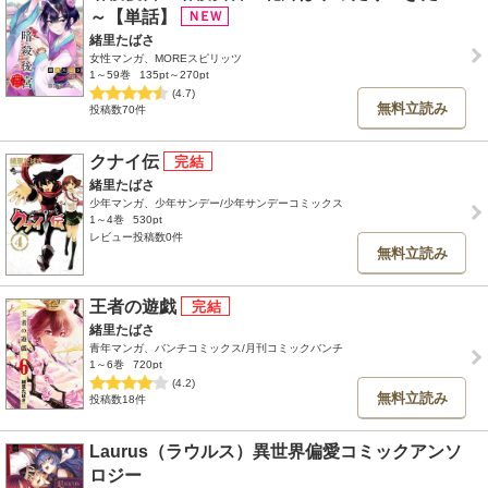
～【単話】
緒里たばさ
女性マンガ、MOREスピリッツ
1～59巻
135pt～270pt
(4.7)
無料立読み
投稿数70件
クナイ伝
緒里たばさ
少年マンガ、少年サンデー/少年サンデーコミックス
1～4巻
530pt
レビュー投稿数0件
無料立読み
王者の遊戯
緒里たばさ
青年マンガ、バンチコミックス/月刊コミックバンチ
1～6巻
720pt
(4.2)
無料立読み
投稿数18件
Laurus（ラウルス）異世界偏愛コミックアンソ
ロジー