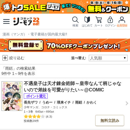
検索
はじめて
カート
ログイン
会員登録
漫画（マンガ）・電子書籍が国内最大級!!
絞り込む
並べ替え:
「雨銛」の検索結果
9件中 1～9件を表示
不遇皇子は天才錬金術師～皇帝なんて柄じゃな
いので弟妹を可愛がりたい～@COMIC
長先ザワ
/
うめー
/
瑛来イチ
/
雨銛
/
かわく
少年マンガ、コロナ・コミックス
1～3巻
640pt～690pt
(4.3)
無料立読み
投稿数29件