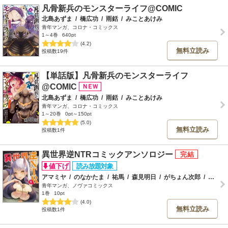
凡骨新兵のモンスターライフ@COMIC
北島あずま
/
橋広功
/
雨銛
/
みことあけみ
青年マンガ、コロナ・コミックス
1～4巻
640pt
(4.2)
無料立読み
投稿数19件
【単話版】凡骨新兵のモンスターライフ
@COMIC
北島あずま
/
橋広功
/
雨銛
/
みことあけみ
青年マンガ、コロナ・コミックス
1～20巻
0pt～150pt
(5.0)
無料立読み
投稿数1件
異世界逆NTRコミックアンソロジー
アマミヤ
/
のなかたま
/
祐馬
/
森見明日
/
がちょん次郎
/
Akahane
青年マンガ、ノヴァコミックス
1巻
10pt
(4.0)
無料立読み
投稿数1件