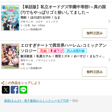
【単話版】私立オードグズ学園中等部!～異の国
(?)でもやっぱりゴミ拾いしてました～
雨銛
/
ほのぼのる500
/
なま
少年マンガ、コロナ・コミックス
1～21巻
0pt～150pt
レビュー投稿数0件
無料立読み
エロすぎチートで異世界ハーレム♪コミックアン
ソロジー
飯沼俊規
/
私屋カヲル
/
雨宮ミズキ
/
めーすけ
/
まもウィリアムズ
青年マンガ、ノヴァコミックス
1巻
10pt
レビュー投稿数0件
無料立読み
この作品をシェアしよう
漫画(まんが)・電子書籍のコミックシーモアTOP
雨銛