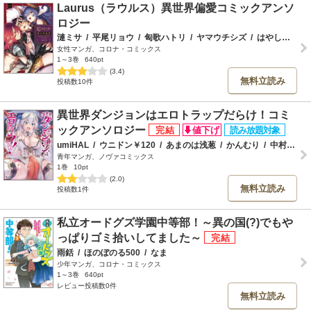
Laurus（ラウルス）異世界偏愛コミックアンソ
ロジー
漣ミサ
/
平尾リョウ
/
匈歌ハトリ
/
ヤマウチシズ
/
はやしね
/
此
女性マンガ、コロナ・コミックス
1～3巻
640pt
(3.4)
無料立読み
投稿数10件
異世界ダンジョンはエロトラップだらけ！コミ
ックアンソロジー
umiHAL
/
ウニドン￥120
/
あまのは浅葱
/
かんむり
/
中村べーた
青年マンガ、ノヴァコミックス
1巻
10pt
(2.0)
無料立読み
投稿数1件
私立オードグズ学園中等部！～異の国(?)でもや
っぱりゴミ拾いしてました～
雨銛
/
ほのぼのる500
/
なま
少年マンガ、コロナ・コミックス
1～3巻
640pt
レビュー投稿数0件
無料立読み