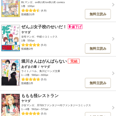
BLマンガ、onBLUE/onBLUE comics
1巻
100pt
(4.9)
無料立読み
投稿数31件
ぜんぶ女子校のせいだ！
ヤマダ
女性マンガ、中経☆コミックス
1巻
550pt
(5.0)
無料立読み
投稿数2件
堀川さんはがんばらない
あずまの章
/
ヤマダ
ライトノベル、角川ビーンズ文庫
1～2巻
580pt～600pt
(5.0)
無料立読み
投稿数1件
ももも怪レストラン
ヤマダ
少女マンガ、月刊Gファンタジー/Gファンタジーコミックス
1～4巻
562pt～571pt
(5.0)