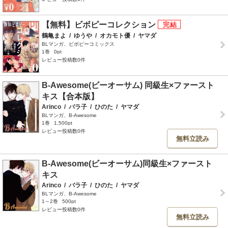
【無料】ビボピーコレクション
鶴亀まよ
/
ゆうや
/
オカモト優
/
ヤマダ
BLマンガ、ビボピーコミックス
1巻
0pt
レビュー投稿数0件
B-Awesome(ビーオーサム) 同級生×ファースト
キス【合本版】
Arinco
/
バラ子
/
ひのた
/
ヤマダ
BLマンガ、B-Awesome
1巻
1,500pt
レビュー投稿数0件
無料立読み
B-Awesome(ビーオーサム)同級生×ファースト
キス
Arinco
/
バラ子
/
ひのた
/
ヤマダ
BLマンガ、B-Awesome
1～2巻
500pt
レビュー投稿数0件
無料立読み