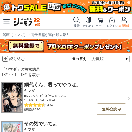
検索
はじめて
カート
ログイン
会員登録
漫画（マンガ）・電子書籍が国内最大級!!
絞り込む
並べ替え:
「ヤマダ」の検索結果
18件中 1～18件を表示
鯛代くん、君ってやつは。
ヤマダ
BLマンガ、ビボピーコミックス
1～4巻
657pt～718pt
(4.5)
無料立読み
投稿数927件
その気でいてよ
ヤマダ