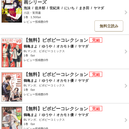
画シリーズ
泡沫
/
佐木郁
/
世紀末
/
にいち
/
まき田
/
ヤマダ
小説・実用書
1巻
1,500pt
レビュー投稿数0件
無料立読み
【無料】ビボピーコレクション
鶴亀まよ
/
ゆうや
/
オカモト優
/
ヤマダ
BLマンガ、ビボピーコミックス
1巻
0pt
レビュー投稿数0件
【無料】ビボピーコレクション
鶴亀まよ
/
ゆうや
/
オカモト優
/
ヤマダ
BLマンガ、ビボピーコミックス
1巻
0pt
レビュー投稿数0件
【無料】ビボピーコレクション
鶴亀まよ
/
ゆうや
/
オカモト優
/
ヤマダ
BLマンガ、ビボピーコミックス
1巻
0pt
レビュー投稿数0件