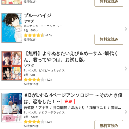
無料立読み
投稿数1件
ブルーハイジ
ヤマダ
青年マンガ、モーニング･ツー
1巻
900pt
(4.5)
無料立読み
投稿数2件
【無料】よりぬきたいえび＆めーサム -鯛代く
ん、君ってやつは。お試し版-
ヤマダ
BLマンガ、ビボピーコミックス
1巻
0pt
(4.2)
投稿数15件
＃BがLする 4ページアンソロジー ～そのとき僕
は、恋をした！～
吾笠花
/
アキヲ
/
井口病院
/
馬あぐり
/
加藤マユミ
/
雲田はるこ
BLマンガ、クロフネデラックス
1巻
720pt
(4.0)
無料立読み
投稿数23件