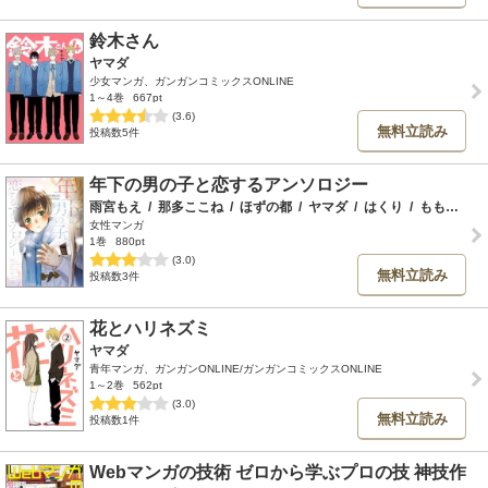
鈴木さん
ヤマダ
少女マンガ、ガンガンコミックスONLINE
1～4巻
667pt
(3.6)
無料立読み
投稿数5件
年下の男の子と恋するアンソロジー
雨宮もえ
/
那多ここね
/
ほずの都
/
ヤマダ
/
はくり
/
ももせ
/
じ
女性マンガ
1巻
880pt
(3.0)
無料立読み
投稿数3件
花とハリネズミ
ヤマダ
青年マンガ、ガンガンONLINE/ガンガンコミックスONLINE
1～2巻
562pt
(3.0)
無料立読み
投稿数1件
Webマンガの技術 ゼロから学ぶプロの技 神技作