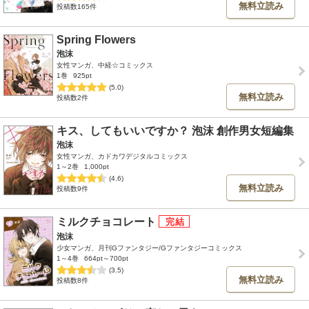
無料立読み
投稿数165件
Spring Flowers
泡沫
女性マンガ、中経☆コミックス
1巻
925pt
(5.0)
無料立読み
投稿数2件
キス、してもいいですか？ 泡沫 創作男女短編集
泡沫
女性マンガ、カドカワデジタルコミックス
1～2巻
1,000pt
(4.6)
無料立読み
投稿数9件
ミルクチョコレート
泡沫
少女マンガ、月刊Gファンタジー/Gファンタジーコミックス
1～4巻
664pt～700pt
(3.5)
無料立読み
投稿数8件