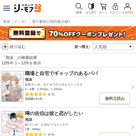
検索
はじめて
カート
ログイン
会員登録
漫画（マンガ）・電子書籍が国内最大級!!
絞り込む
並べ替え:
「泡沫」の検索結果
12件中 1～12件を表示
職場と自宅でギャップのあるパパ
泡沫
女性マンガ、カドカワデジタルコミックス
1～6巻
1,000pt～1,200pt
(4.5)
無料立読み
投稿数181件
噂の佐伯は彼と恋がしたい
泡沫
BLマンガ、ビボピーコミックス
1巻
689pt
(4.4)