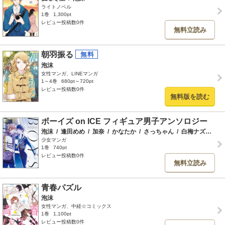
ライトノベル
1巻
1,300pt
レビュー投稿数0件
無料立読み
朝羽振る
泡沫
女性マンガ、LINEマンガ
1～4巻
680pt～720pt
レビュー投稿数0件
無料版を読む
ボーイズ on ICE フィギュア男子アンソロジー
泡沫
/
逢田めめ
/
加奈
/
かなたか
/
さっちゃん
/
白梅ナズナ
/
2
少女マンガ
1巻
740pt
レビュー投稿数0件
無料立読み
青春パズル
泡沫
女性マンガ、中経☆コミックス
1巻
1,100pt
レビュー投稿数0件