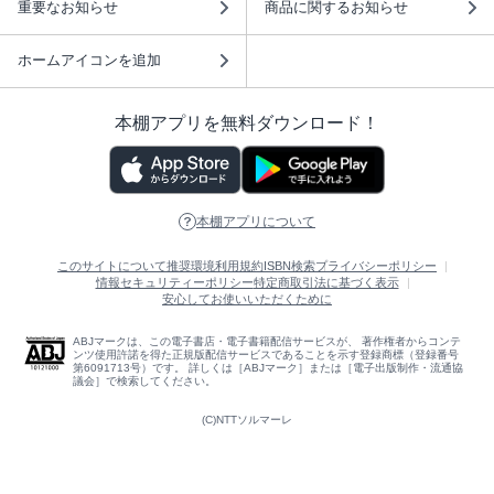
重要なお知らせ
商品に関するお知らせ
ホームアイコンを追加
本棚アプリを無料ダウンロード！
本棚アプリについて
このサイトについて
推奨環境
利用規約
ISBN検索
プライバシーポリシー
情報セキュリティーポリシー
特定商取引法に基づく表示
安心してお使いいただくために
ABJマークは、この電子書店・電子書籍配信サービスが、 著作権者からコンテ
ンツ使用許諾を得た正規版配信サービスであることを示す登録商標（登録番号
第6091713号）です。 詳しくは［ABJマーク］または［電子出版制作・流通協
議会］で検索してください。
(C)NTTソルマーレ