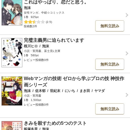
これはやっぱり、恋だと思う。
泡沫
女性マンガ、中経☆コミックス
1巻
925pt
(2.5)
無料立読み
投稿数2件
完璧主義男に迫られています
桜川ヒロ
/
泡沫
小説・実用書、富士見L文庫
1巻
580pt
レビュー投稿数0件
無料立読み
Webマンガの技術 ゼロから学ぶプロの技 神技作
画シリーズ
泡沫
/
佐木郁
/
世紀末
/
にいち
/
まき田
/
ヤマダ
小説・実用書
1巻
1,500pt
レビュー投稿数0件
無料立読み
きみを殺すための5つのテスト
狐塚冬里
/
泡沫