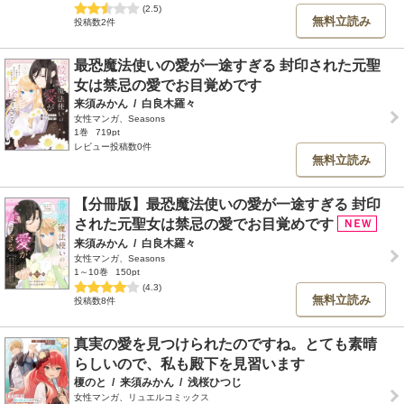
(2.5)
無料立読み
投稿数2件
最恐魔法使いの愛が一途すぎる 封印された元聖
女は禁忌の愛でお目覚めです
来須みかん
/
白良木羅々
女性マンガ、Seasons
1巻
719pt
レビュー投稿数0件
無料立読み
【分冊版】最恐魔法使いの愛が一途すぎる 封印
された元聖女は禁忌の愛でお目覚めです
来須みかん
/
白良木羅々
女性マンガ、Seasons
1～10巻
150pt
(4.3)
無料立読み
投稿数8件
真実の愛を見つけられたのですね。とても素晴
らしいので、私も殿下を見習います
榎のと
/
来須みかん
/
浅桜ひつじ
女性マンガ、リュエルコミックス