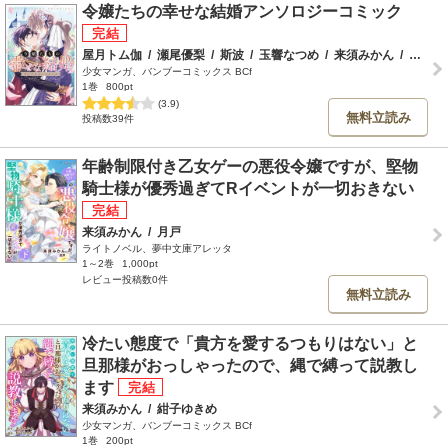
令嬢たちの幸せな結婚アンソロジーコミック
屋月トム伽
/
瀬尾優梨
/
斯波
/
玉響なつめ
/
来須みかん
/
三戸
/
少女マンガ、バンブーコミックス BCf
1巻
800pt
(3.9)
無料立読み
投稿数39件
年齢制限付き乙女ゲーの悪役令嬢ですが、堅物
騎士様が優秀過ぎてRイベントが一切おきない
来須みかん
/
月戸
ライトノベル、夢中文庫アレッタ
1～2巻
1,000pt
レビュー投稿数0件
無料立読み
冷たい態度で「貴方を愛するつもりはない」と
旦那様がおっしゃったので、縄で縛って説教し
ます
来須みかん
/
紺子ゆきめ
少女マンガ、バンブーコミックス BCf
1巻
200pt