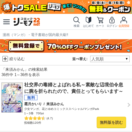
検索
はじめて
カート
ログイン
会員登録
漫画（マンガ）・電子書籍が国内最大級!!
絞り込む
並べ替え:
「来須みかん」の検索結果
36件中 1～36件を表示
社交界の毒婦とよばれる私～素敵な辺境伯令息
に腕を折られたので、責任とってもらいます～
霜月かいり
/
来須みかん
少女マンガ、花とゆめコミックススペシャル/マンガPark
1～3巻
700pt
(4.7)
無料版を読む
投稿数120件