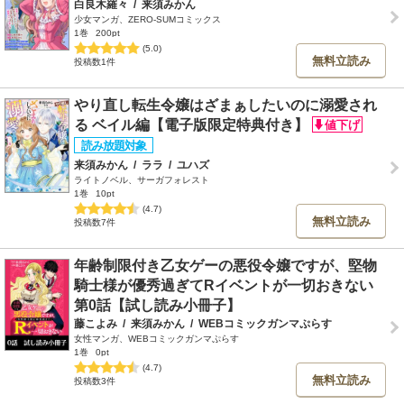
白良木羅々
/
来須みかん
少女マンガ、ZERO-SUMコミックス
1巻
200pt
(5.0)
無料立読み
投稿数1件
やり直し転生令嬢はざまぁしたいのに溺愛され
る ベイル編【電子版限定特典付き】
来須みかん
/
ララ
/
ユハズ
ライトノベル、サーガフォレスト
1巻
10pt
(4.7)
無料立読み
投稿数7件
年齢制限付き乙女ゲーの悪役令嬢ですが、堅物
騎士様が優秀過ぎてRイベントが一切おきない
第0話【試し読み小冊子】
藤こよみ
/
来須みかん
/
WEBコミックガンマぷらす
女性マンガ、WEBコミックガンマぷらす
1巻
0pt
(4.7)
無料立読み
投稿数3件