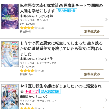
転生悪女の幸せ家族計画 黒魔術チートで周囲の
人達を幸せにします
来須みかん
/
しがらき旭
ライトノベル、Mノベルスｆ
1巻
1,300pt
(4.4)
無料立読み
投稿数9件
もうすぐ死ぬ悪女に転生してしまった 生き残る
ために清楚系美女を演じていたら聖女に選ばれ
ました
来須みかん
/
祀花よう子
ライトノベル、レジーナブックス
1巻
1,200pt
(4.2)
無料立読み
投稿数13件
やり直し転生令嬢はざまぁしたいのに溺愛され
る
来須みかん
/
ユハズ
ライトノベル、サーガフォレスト
1巻
10pt
(4.1)