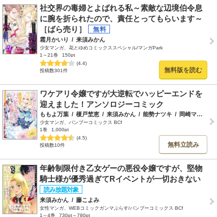
社交界の毒婦とよばれる私～素敵な辺境伯令息
に腕を折られたので、責任とってもらいます～
［ばら売り］
霜月かいり
/
来須みかん
少女マンガ、花とゆめコミックススペシャル/マンガPark
1～21巻
150pt
(4.4)
無料版を読む
投稿数301件
ワケアリ令嬢ですが大逆転でハッピーエンドを
迎えました！アンソロジーコミック
ももよ万葉
/
榎戸埜恵
/
来須みかん
/
能勢ナツキ
/
岡崎マサムネ
少女マンガ、バンブーコミックス BCf
1巻
1,000pt
(4.5)
無料立読み
投稿数10件
年齢制限付き乙女ゲーの悪役令嬢ですが、堅物
騎士様が優秀過ぎてRイベントが一切おきない
来須みかん
/
藤こよみ
女性マンガ、WEBコミックガンマぷらす/バンブーコミックス BCf
1～4巻
730pt～780pt