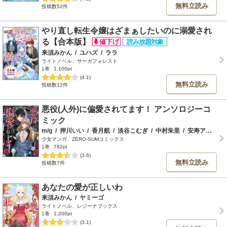
無料立読み
投稿数52件
やり直し転生令嬢はざまぁしたいのに溺愛され
る【合本版】
来須みかん
/
ユハズ
/
ララ
ライトノベル、サーガフォレスト
1巻
1,100pt
(4.1)
無料立読み
投稿数12件
悪役(人外)に偏愛されてます！ アンソロジーコ
ミック
m/g
/
押川いい
/
香月航
/
淡谷こむぎ
/
中村朱里
/
安寿アジュリ
少女マンガ、ZERO-SUMコミックス
1巻
782pt
(3.6)
無料立読み
投稿数7件
あなたの愛が正しいわ
来須みかん
/
ヤミーゴ
ライトノベル、レジーナブックス
1巻
1,200pt
(3.1)