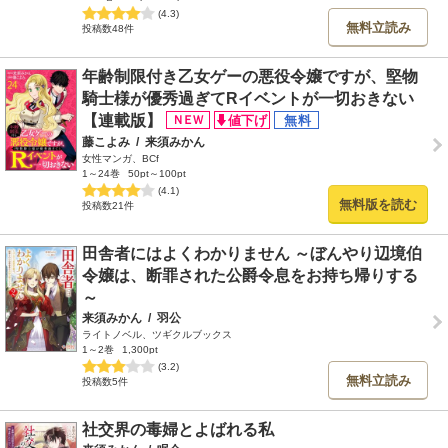
(4.3)
無料立読み
投稿数48件
年齢制限付き乙女ゲーの悪役令嬢ですが、堅物
騎士様が優秀過ぎてRイベントが一切おきない
【連載版】
藤こよみ
/
来須みかん
女性マンガ、BCf
1～24巻
50pt～100pt
(4.1)
無料版を読む
投稿数21件
田舎者にはよくわかりません ～ぼんやり辺境伯
令嬢は、断罪された公爵令息をお持ち帰りする
～
来須みかん
/
羽公
ライトノベル、ツギクルブックス
1～2巻
1,300pt
(3.2)
無料立読み
投稿数5件
社交界の毒婦とよばれる私