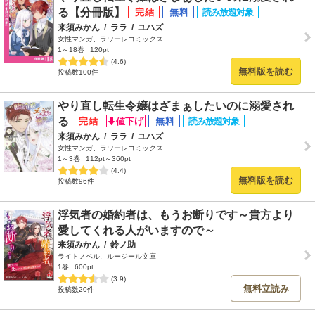
る【分冊版】
来須みかん
/
ララ
/
ユハズ
女性マンガ、ラワーレコミックス
1～18巻
120pt
(4.6)
無料版を読む
投稿数100件
やり直し転生令嬢はざまぁしたいのに溺愛され
る
来須みかん
/
ララ
/
ユハズ
女性マンガ、ラワーレコミックス
1～3巻
112pt～360pt
(4.4)
無料版を読む
投稿数96件
浮気者の婚約者は、もうお断りです～貴方より
愛してくれる人がいますので～
来須みかん
/
鈴ノ助
ライトノベル、ルージール文庫
1巻
600pt
(3.9)
無料立読み
投稿数20件