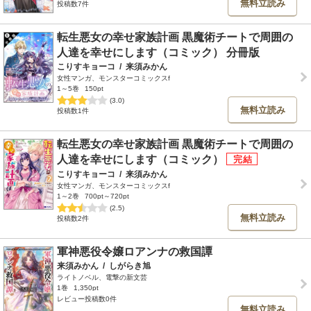
無料立読み
投稿数7件
転生悪女の幸せ家族計画 黒魔術チートで周囲の
人達を幸せにします（コミック） 分冊版
こりすキョーコ
/
来須みかん
女性マンガ、モンスターコミックスf
1～5巻
150pt
(3.0)
無料立読み
投稿数1件
転生悪女の幸せ家族計画 黒魔術チートで周囲の
人達を幸せにします（コミック）
こりすキョーコ
/
来須みかん
女性マンガ、モンスターコミックスf
1～2巻
700pt～720pt
(2.5)
無料立読み
投稿数2件
軍神悪役令嬢ロアンナの救国譚
来須みかん
/
しがらき旭
ライトノベル、電撃の新文芸
1巻
1,350pt
レビュー投稿数0件
無料立読み