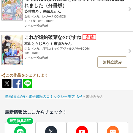
れました（分冊版）
染井吉乃
/
来須みかん
女性マンガ、レジーナCOMICS
1～11巻
0pt～180pt
レビュー投稿数0件
これが婚約破棄なのですね
本山とらじろう
/
来須みかん
少女マンガ、月刊コミックアヴァルス/MAGCOMI
1巻
160pt
レビュー投稿数0件
無料立読み
この作品をシェアしよう
漫画(まんが)・電子書籍のコミックシーモアTOP
来須みかん
最新情報はここからチェック！
限定特典GET