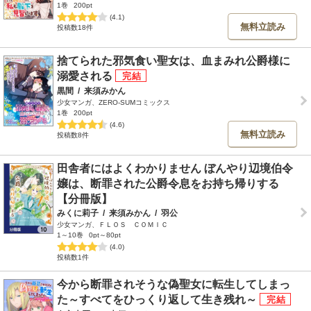
1巻
200pt
(4.1)
無料立読み
投稿数18件
捨てられた邪気食い聖女は、血まみれ公爵様に
溺愛される
黒間
/
来須みかん
少女マンガ、ZERO-SUMコミックス
1巻
200pt
(4.6)
無料立読み
投稿数8件
田舎者にはよくわかりません ぼんやり辺境伯令
嬢は、断罪された公爵令息をお持ち帰りする
【分冊版】
みくに莉子
/
来須みかん
/
羽公
少女マンガ、ＦＬＯＳ ＣＯＭＩＣ
1～10巻
0pt～80pt
(4.0)
投稿数1件
今から断罪されそうな偽聖女に転生してしまっ
た～すべてをひっくり返して生き残れ～