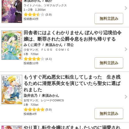
来須みかん
/
眠介
ライトノベル、ツギクルブックス
1～2巻
1,300pt
(3.9)
無料立読み
投稿数43件
田舎者にはよくわかりません ぼんやり辺境伯令
嬢は、断罪された公爵令息をお持ち帰りする
みくに莉子
/
来須みかん
/
羽公
少女マンガ、ＦＬＯＳ ＣＯＭＩＣ
1巻
720pt
(4.1)
無料立読み
投稿数12件
もうすぐ死ぬ悪女に転生してしまった 生き残
るために清楚系美女を演じていたら聖女に選ば
れました
染井吉乃
/
来須みかん
女性マンガ、レジーナCOMICS
1巻
720pt
(5.0)
無料立読み
投稿数4件
やり直し転生令嬢はざまぁしたいのに溺愛され