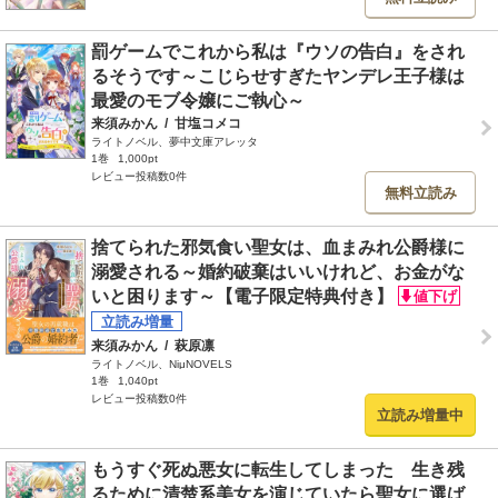
罰ゲームでこれから私は『ウソの告白』をされ
るそうです～こじらせすぎたヤンデレ王子様は
最愛のモブ令嬢にご執心～
来須みかん
/
甘塩コメコ
ライトノベル、夢中文庫アレッタ
1巻
1,000pt
レビュー投稿数0件
無料立読み
捨てられた邪気食い聖女は、血まみれ公爵様に
溺愛される～婚約破棄はいいけれど、お金がな
いと困ります～【電子限定特典付き】
来須みかん
/
萩原凛
ライトノベル、NiμNOVELS
1巻
1,040pt
レビュー投稿数0件
立読み増量中
もうすぐ死ぬ悪女に転生してしまった 生き残
るために清楚系美女を演じていたら聖女に選ば