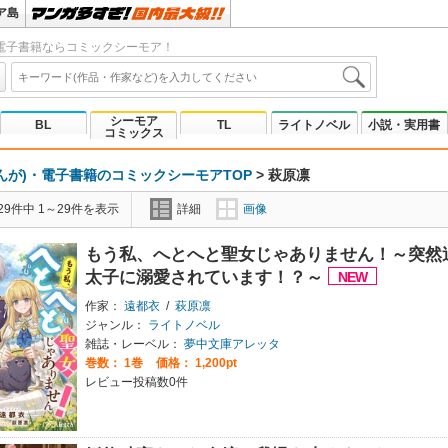
ア島
電子書籍ならコミックシーモア！
シーモア
BL
TL
ライトノベル
小説・実用書
コミックス
んが)・電子書籍のコミックシーモアTOP
>
萩原凛
9件中 1～29件を表示
詳細
画像
もう私、へとへと聖女じゃありません！～突然
太子に溺愛されています！？～
作家：
遠都衣
/
萩原凛
ジャンル：
ライトノベル
雑誌・レーベル：
夢中文庫アレッタ
巻数：
1巻
価格： 1,200pt
レビュー投稿数0件