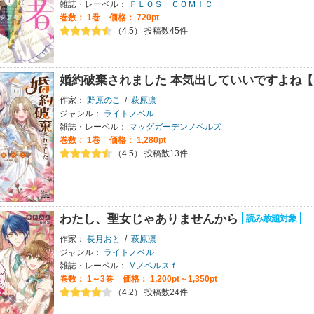
雑誌・レーベル：
ＦＬＯＳ ＣＯＭＩＣ
巻数：
1巻
価格： 720pt
（4.5） 投稿数45件
婚約破棄されました 本気出していいですよね【
作家：
野原のこ
/
萩原凛
ジャンル：
ライトノベル
雑誌・レーベル：
マッグガーデンノベルズ
巻数：
1巻
価格： 1,280pt
（4.5） 投稿数13件
わたし、聖女じゃありませんから
作家：
長月おと
/
萩原凛
ジャンル：
ライトノベル
雑誌・レーベル：
Mノベルスｆ
巻数：
1～3巻
価格： 1,200pt～1,350pt
（4.2） 投稿数24件