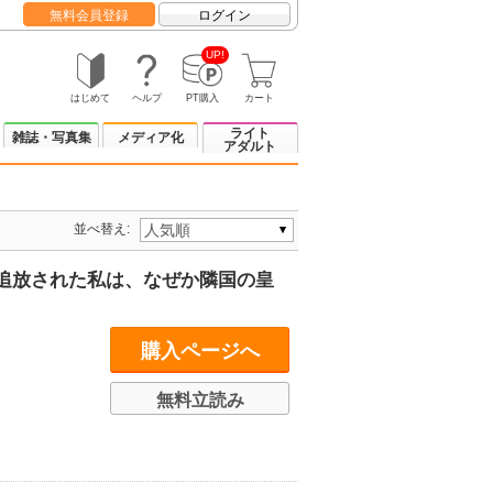
無料会員登録
ログイン
UP!
はじめて
ヘルプ
PT購入
カート
ライト
雑誌・写真集
メディア化
アダルト
並べ替え:
追放された私は、なぜか隣国の皇
購入ページへ
無料立読み