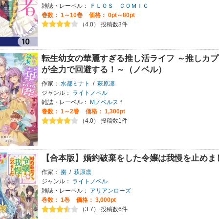
雑誌・レーベル：
ＦＬＯＳ ＣＯＭＩＣ
巻数：
1～10巻
価格： 0pt～80pt
（4.0） 投稿数3件
転生幼女の華麗すぎる推し活ライフ ～推しカ
が全力で回避する！～（ノベル）
作家：
水都ミナト
/
萩原凛
ジャンル：
ライトノベル
雑誌・レーベル：
Mノベルスｆ
巻数：
1～2巻
価格： 1,300pt
（4.0） 投稿数1件
【合本版】婚約破棄をした令嬢は我慢を止めま
作家：
棗
/
萩原凛
ジャンル：
ライトノベル
雑誌・レーベル：
アリアンローズ
巻数：
1巻
価格： 3,000pt
（3.7） 投稿数6件