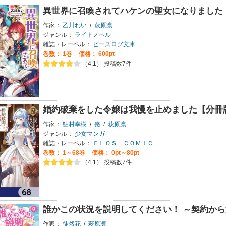
異世界に召喚されてハケンの聖女になりました
作家：
乙川れい
/
萩原凛
ジャンル：
ライトノベル
雑誌・レーベル：
ビーズログ文庫
巻数：
1巻
価格： 600pt
（4.1） 投稿数7件
婚約破棄をした令嬢は我慢を止めました【分冊
作家：
鮎村幸樹
/
棗
/
萩原凛
ジャンル：
少女マンガ
雑誌・レーベル：
ＦＬＯＳ ＣＯＭＩＣ
巻数：
1～68巻
価格： 0pt～80pt
（4.1） 投稿数7件
誰かこの状況を説明してください！ ～契約か
作家：
徒然花
/
萩原凛