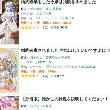
婚約破棄をした令嬢は我慢を止めました
作家：
鮎村幸樹
/
棗
/
萩原凛
ジャンル：
少女マンガ
雑誌・レーベル：
ＦＬＯＳ ＣＯＭＩＣ
巻数：
1～7巻
価格： 650pt～880pt
（3.2） 投稿数165件
婚約破棄されました 本気出していいですよね THE
作家：
野原のこ
/
吉川奇伽
/
萩原凛
ジャンル：
少女マンガ
雑誌・レーベル：
月刊コミックアヴァルス
/
MAGCOMI
巻数：
1巻
価格： 720pt
（4.4） 投稿数7件
【分冊版】誰かこの状況を説明してください！
作家：
徒然花
/
萩原凛