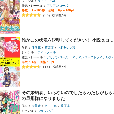
ジャンル：
ライトノベル
雑誌・レーベル：
アリアンローズ
巻数：
1～105巻
価格： 0pt～100pt
（5.0） 投稿数4件
誰かこの状況を説明してください！ 小説＆コミ
作家：
徒然花
/
萩原凛
/
木野咲カズラ
ジャンル：
ライトノベル
雑誌・レーベル：
アリアンローズ
/
アリアンローズトライアルブ
巻数：
1巻
価格： 0pt
（4.6） 投稿数5件
その婚約者、いらないのでしたらわたしがもら
の旦那様になりました
作家：
安芸緒
/
氷山三真
/
萩原凛
ジャンル：
少女マンガ