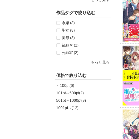
作品タグで絞り込む
令嬢 (8)
聖女 (8)
美形 (3)
跡継ぎ (2)
公爵家 (2)
もっと見る
価格で絞り込む
～100pt(6)
101pt～500pt(2)
501pt～1000pt(9)
1001pt～(12)