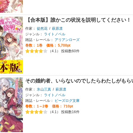
【合本版】誰かこの状況を説明してください！
作家：
徒然花
/
萩原凛
ジャンル：
ライトノベル
雑誌・レーベル：
アリアンローズ
巻数：
1巻
価格： 5,700pt
（4.1） 投稿数60件
その婚約者、いらないのでしたらわたしがもら
作家：
氷山三真
/
萩原凛
ジャンル：
ライトノベル
雑誌・レーベル：
ビーズログ文庫
巻数：
1～2巻
価格： 710pt
（4.1） 投稿数16件