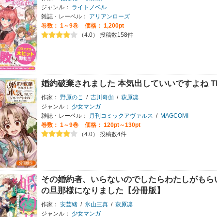
ジャンル：
ライトノベル
雑誌・レーベル：
アリアンローズ
巻数：
1～9巻
価格： 1,200pt
（4.0） 投稿数158件
婚約破棄されました 本気出していいですよね TH
作家：
野原のこ
/
吉川奇伽
/
萩原凛
ジャンル：
少女マンガ
雑誌・レーベル：
月刊コミックアヴァルス
/
MAGCOMI
巻数：
1～9巻
価格： 120pt～130pt
（4.0） 投稿数4件
その婚約者、いらないのでしたらわたしがもら
の旦那様になりました【分冊版】
作家：
安芸緒
/
氷山三真
/
萩原凛
ジャンル：
少女マンガ