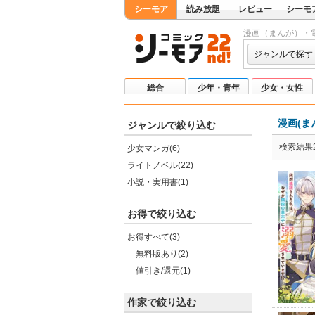
シーモア
読み放題
レビュー
シーモ
漫画（まんが）・
ジャンルで探す
総合
少年・青年
少女・女性
漫画(ま
ジャンルで絞り込む
検索結果2
少女マンガ(6)
ライトノベル(22)
小説・実用書(1)
お得で絞り込む
お得すべて(3)
無料版あり(2)
値引き/還元(1)
作家で絞り込む