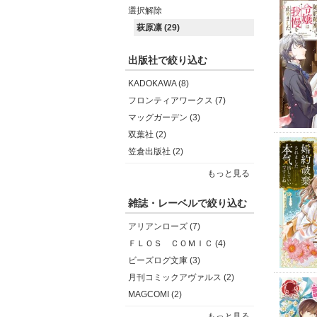
選択解除
萩原凛 (29)
出版社で絞り込む
KADOKAWA (8)
フロンティアワークス (7)
マッグガーデン (3)
双葉社 (2)
笠倉出版社 (2)
もっと見る
雑誌・レーベルで絞り込む
アリアンローズ (7)
ＦＬＯＳ ＣＯＭＩＣ (4)
ビーズログ文庫 (3)
月刊コミックアヴァルス (2)
MAGCOMI (2)
もっと見る