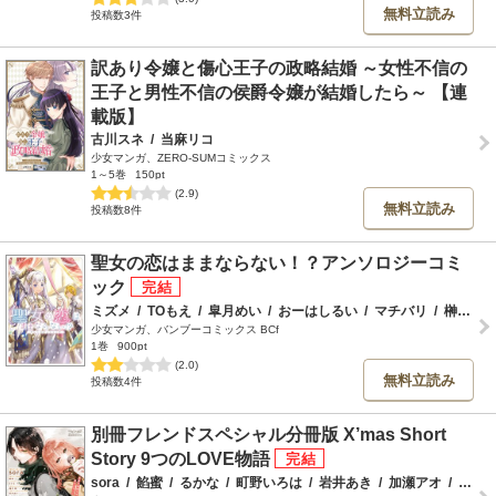
無料立読み
投稿数3件
訳あり令嬢と傷心王子の政略結婚 ～女性不信の
王子と男性不信の侯爵令嬢が結婚したら～ 【連
載版】
古川スネ
/
当麻リコ
少女マンガ、ZERO-SUMコミックス
1～5巻
150pt
(2.9)
無料立読み
投稿数8件
聖女の恋はままならない！？アンソロジーコミ
ック
ミズメ
/
TOもえ
/
皐月めい
/
おーはしるい
/
マチバリ
/
榊こつぶ
少女マンガ、バンブーコミックス BCf
1巻
900pt
(2.0)
無料立読み
投稿数4件
別冊フレンドスペシャル分冊版 X’mas Short
Story 9つのLOVE物語
sora
/
餡蜜
/
るかな
/
町野いろは
/
岩井あき
/
加瀬アオ
/
当麻リコ