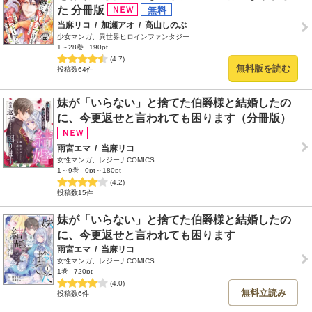
た 分冊版
当麻リコ
/
加瀬アオ
/
高山しのぶ
少女マンガ、異世界ヒロインファンタジー
1～28巻
190pt
(4.7)
無料版を読む
投稿数64件
妹が「いらない」と捨てた伯爵様と結婚したの
に、今更返せと言われても困ります（分冊版）
雨宮エマ
/
当麻リコ
女性マンガ、レジーナCOMICS
1～9巻
0pt～180pt
(4.2)
投稿数15件
妹が「いらない」と捨てた伯爵様と結婚したの
に、今更返せと言われても困ります
雨宮エマ
/
当麻リコ
女性マンガ、レジーナCOMICS
1巻
720pt
(4.0)
無料立読み
投稿数6件