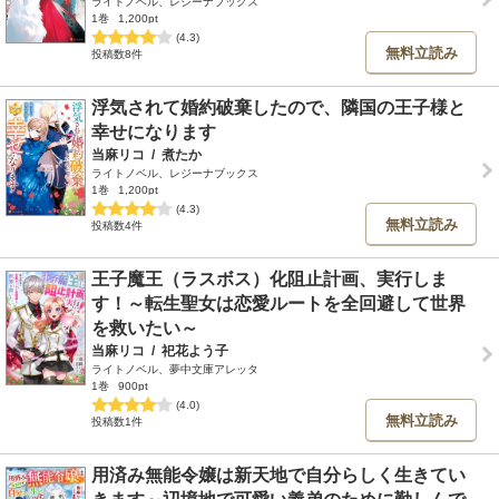
ライトノベル、レジーナブックス
1巻
1,200pt
(4.3)
無料立読み
投稿数8件
浮気されて婚約破棄したので、隣国の王子様と
幸せになります
当麻リコ
/
煮たか
ライトノベル、レジーナブックス
1巻
1,200pt
(4.3)
無料立読み
投稿数4件
王子魔王（ラスボス）化阻止計画、実行しま
す！～転生聖女は恋愛ルートを全回避して世界
を救いたい～
当麻リコ
/
祀花よう子
ライトノベル、夢中文庫アレッタ
1巻
900pt
(4.0)
無料立読み
投稿数1件
用済み無能令嬢は新天地で自分らしく生きてい