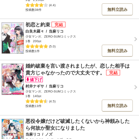
(4.4)
無料立読み
投稿数38件
初恋と約束
白良木羅々
/
当麻リコ
少女マンガ、ZERO-SUMコミックス
1巻
200pt
(5.0)
無料立読み
投稿数1件
婚約破棄を言い渡されましたが、恋した相手は
貴方じゃなかったので大丈夫です。
村井ナギサ
/
当麻リコ
少女マンガ、ZERO-SUMコミックス
1巻
140pt
(4.5)
無料立読み
投稿数13件
悪役令嬢だけど破滅したくないから神頼みした
ら何故か聖女になりました
当麻リコ
/
ノズ