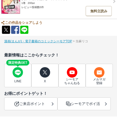
1巻
200pt
レビュー投稿数0件
無料立読み
この作品をシェアしよう
漫画(まんが)・電子書籍のコミックシーモアTOP
当麻リコ
最新情報はここからチェック！
限定特典GET
シーモア
メルマガ
LINE
X
ちゃんねる
登録
お得にポイントゲット！
ご来店ポイント
シーモアでポイ活