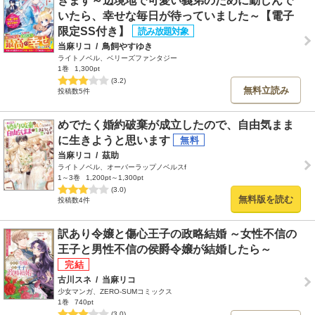
きます～辺境地で可愛い義弟のために勤しんで
いたら、幸せな毎日が待っていました～【電子
限定SS付き】
当麻リコ
/
鳥飼やすゆき
ライトノベル、ベリーズファンタジー
1巻
1,300pt
(3.2)
無料立読み
投稿数5件
めでたく婚約破棄が成立したので、自由気まま
に生きようと思います
当麻リコ
/
茲助
ライトノベル、オーバーラップノベルスf
1～3巻
1,200pt～1,300pt
(3.0)
無料版を読む
投稿数4件
訳あり令嬢と傷心王子の政略結婚 ～女性不信の
王子と男性不信の侯爵令嬢が結婚したら～
古川スネ
/
当麻リコ
少女マンガ、ZERO-SUMコミックス
1巻
740pt
(3.0)