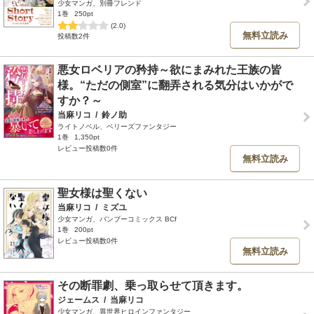
少女マンガ、別冊フレンド
1巻
250pt
(2.0)
無料立読み
投稿数2件
悪女ロベリアの矜持～欲にまみれた王族の皆
様。“ただの側室”に翻弄される気分はいかがで
すか？～
当麻リコ
/
鈴ノ助
ライトノベル、ベリーズファンタジー
1巻
1,350pt
レビュー投稿数0件
無料立読み
聖女様は聖くない
当麻リコ
/
ミズユ
少女マンガ、バンブーコミックス BCf
1巻
200pt
レビュー投稿数0件
無料立読み
その断罪劇、乗っ取らせて頂きます。
ジェームス
/
当麻リコ
少女マンガ、異世界ヒロインファンタジー