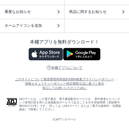
重要なお知らせ
商品に関するお知らせ
ホームアイコンを追加
本棚アプリを無料ダウンロード！
本棚アプリについて
このサイトについて
推奨環境
利用規約
ISBN検索
プライバシーポリシー
情報セキュリティーポリシー
特定商取引法に基づく表示
安心してお使いいただくために
ABJマークは、この電子書店・電子書籍配信サービスが、 著作権者からコンテ
ンツ使用許諾を得た正規版配信サービスであることを示す登録商標（登録番号
第6091713号）です。 詳しくは［ABJマーク］または［電子出版制作・流通協
議会］で検索してください。
(C)NTTソルマーレ