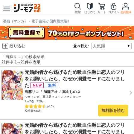
検索
はじめて
カート
ログイン
会員登録
漫画（マンガ）・電子書籍が国内最大級!!
絞り込む
並べ替え:
「当麻リコ」の検索結果
21件中 1～21件を表示
元婚約者から逃げるため吸血伯爵に恋人のフリ
をお願いしたら、なぜか溺愛モードになりまし
た
当麻リコ
/
加瀬アオ
/
高山しのぶ
少女マンガ、異世界ヒロインファンタジー
1～7巻
720pt
(4.5)
無料版を読む
投稿数534件
元婚約者から逃げるため吸血伯爵に恋人のフリ
をお願いしたら、なぜか溺愛モードになりまし