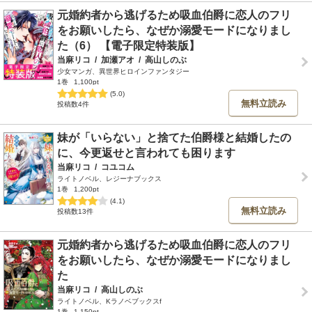
元婚約者から逃げるため吸血伯爵に恋人のフリ
をお願いしたら、なぜか溺愛モードになりまし
た（6） 【電子限定特装版】
当麻リコ
/
加瀬アオ
/
高山しのぶ
少女マンガ、異世界ヒロインファンタジー
1巻
1,100pt
(5.0)
無料立読み
投稿数4件
妹が「いらない」と捨てた伯爵様と結婚したの
に、今更返せと言われても困ります
当麻リコ
/
コユコム
ライトノベル、レジーナブックス
1巻
1,200pt
(4.1)
無料立読み
投稿数13件
元婚約者から逃げるため吸血伯爵に恋人のフリ
をお願いしたら、なぜか溺愛モードになりまし
た
当麻リコ
/
高山しのぶ
ライトノベル、Kラノベブックスf
1巻
1,150pt