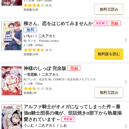
1～32巻
0pt～164pt
(4.0)
無料立読み
投稿数33件
柳さん、恋をはじめてみませんか
いちい
/
二久アカミ
BLマンガ、Freedia comics
1～8巻
200pt
(4.7)
無料版を読む
投稿数10件
神様のしっぽ 完全版
一宮思帆
/
二久アカミ
BLマンガ、光文社 BL COMICS / 光文社BL×エブリスタ
1～2巻
700pt
(3.0)
無料立読み
投稿数1件
アルファ騎士がオメガになってしまった件～最
強α騎士団長の俺が、世話焼きα部下から執着溺
愛されています～
うぃむ
/
二久アカミ
/
しお