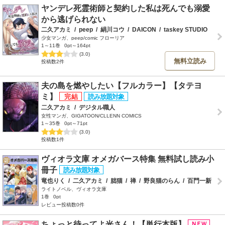
ヤンデレ死霊術師と契約した私は死んでも溺愛
から逃げられない
二久アカミ
/
peep
/
絹川コウ
/
DAICON
/
taskey STUDIO
少女マンガ、peep/comic フローリア
1～11巻
0pt～164pt
(3.0)
無料立読み
投稿数2件
夫の島を燃やしたい【フルカラー】【タテヨ
ミ】
二久アカミ
/
デジタル職人
女性マンガ、GIGATOON/CLLENN COMICS
1～35巻
0pt～71pt
(3.0)
投稿数1件
ヴィオラ文庫 オメガバース特集 無料試し読み小
冊子
竜也りく
/
二久アカミ
/
朏猫
/
禅
/
野良猫のらん
/
百門一新
ライトノベル、ヴィオラ文庫
1巻
0pt
レビュー投稿数0件
ちょっと待ってよ光さん！【単行本版】