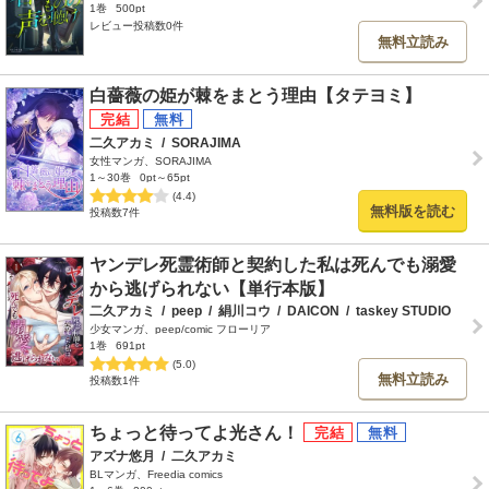
1巻
500pt
レビュー投稿数0件
無料立読み
白薔薇の姫が棘をまとう理由【タテヨミ】
二久アカミ
/
SORAJIMA
女性マンガ、SORAJIMA
1～30巻
0pt～65pt
(4.4)
無料版を読む
投稿数7件
ヤンデレ死霊術師と契約した私は死んでも溺愛
から逃げられない【単行本版】
二久アカミ
/
peep
/
絹川コウ
/
DAICON
/
taskey STUDIO
少女マンガ、peep/comic フローリア
1巻
691pt
(5.0)
無料立読み
投稿数1件
ちょっと待ってよ光さん！
アズナ悠月
/
二久アカミ
BLマンガ、Freedia comics