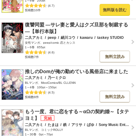
1～6巻
200pt
(4.7)
無料版を読む
投稿数10件
復讐同盟 ―サレ妻と愛人はクズ旦那を制裁する
―【単行本版】
二久アカミ
/
peep
/
絹川コウ
/
kawaru
/
taskey STUDIO
女性マンガ、peep/comic 恋とカシス
1～6巻
655pt
(4.6)
無料立読み
投稿数7件
推しのDomが俺の勤めている風俗店に来ました
二久アカミ
/
乃一ミクロ
BLマンガ、MooiComics/BL CLLENN
1～4巻
100pt～150pt
(4.5)
無料立読み
投稿数8件
もう一度、君に恋をする～αΩの契約婚～【タテ
ヨミ】
二久アカミ
/
たまは
/
鉄
/
アリサ
/
ぱゆ
/
Sony Music Entertainment(Japan)Inc.
BLマンガ、コミックROLLY
1～30巻
0pt～70pt