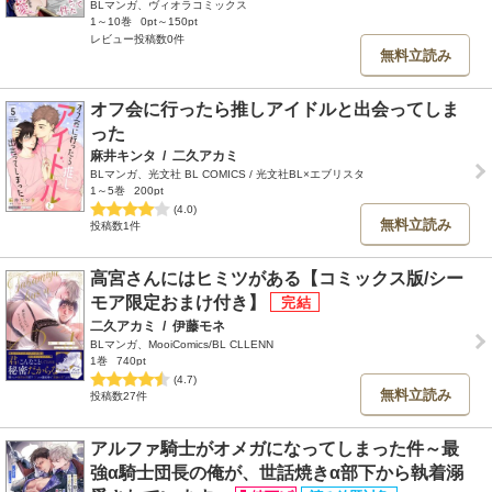
BLマンガ、ヴィオラコミックス
1～10巻
0pt～150pt
レビュー投稿数0件
無料立読み
オフ会に行ったら推しアイドルと出会ってしま
った
麻井キンタ
/
二久アカミ
BLマンガ、光文社 BL COMICS / 光文社BL×エブリスタ
1～5巻
200pt
(4.0)
無料立読み
投稿数1件
高宮さんにはヒミツがある【コミックス版/シー
モア限定おまけ付き】
二久アカミ
/
伊藤モネ
BLマンガ、MooiComics/BL CLLENN
1巻
740pt
(4.7)
無料立読み
投稿数27件
アルファ騎士がオメガになってしまった件～最
強α騎士団長の俺が、世話焼きα部下から執着溺