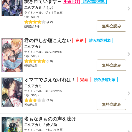
愛されています～
二久アカミ
/
しお
ライトノベル、ヴィオラ文庫
1巻
530pt
(4.2)
無料立読み
投稿数17件
君の声しか聴こえない
二久アカミ
ライトノベル、BLIC-Novels
1巻
500pt
(5.0)
無料立読み
投稿数1件
オマエでさえなければ！
二久アカミ
ライトノベル、BLIC-Novels
1巻
500pt
(3.0)
無料立読み
投稿数1件
名もなきものの声を聴け
二久アカミ
/
鈴ノ助
ライトノベル、それいゆ文庫