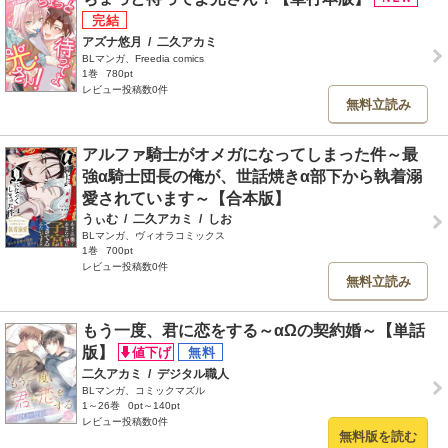
アズナ悠月
/
二久アカミ
BLマンガ、Freedia comics
1巻
780pt
レビュー投稿数0件
無料立読み
アルファ騎士がオメガになってしまった件～最
強α騎士団長の俺が、世話焼きα部下から執着溺
愛されています～【合本版】
うぃむ
/
二久アカミ
/
しお
BLマンガ、ヴィオラコミックス
1巻
700pt
レビュー投稿数0件
無料立読み
もう一度、君に恋をする～αΩの契約婚～【単話
版】
二久アカミ
/
デジタル職人
BLマンガ、コミックマズル
1～26巻
0pt～140pt
レビュー投稿数0件
無料版を読む