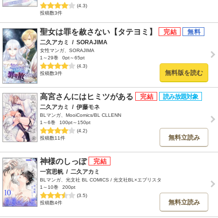
(4.3)
投稿数3件
聖女は罪を赦さない【タテヨミ】
二久アカミ
/
SORAJIMA
女性マンガ、SORAJIMA
1～29巻
0pt～65pt
(4.3)
無料版を読む
投稿数3件
高宮さんにはヒミツがある
二久アカミ
/
伊藤モネ
BLマンガ、MooiComics/BL CLLENN
1～6巻
100pt～150pt
(4.2)
無料立読み
投稿数11件
神様のしっぽ
一宮思帆
/
二久アカミ
BLマンガ、光文社 BL COMICS / 光文社BL×エブリスタ
1～10巻
200pt
(3.5)
無料立読み
投稿数4件