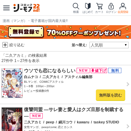
検索
はじめて
カート
ログイン
会員登録
漫画（マンガ）・電子書籍が国内最大級!!
絞り込む
並べ替え:
「二久アカミ」の検索結果
27件中 1～27件を表示
ウソでも恋になるらしい
白ムナコ
/
二久アカミ
/
アスティル編集部
BLマンガ、COMICアスティル
1～8巻
100pt～200pt
レビュー投稿数0件
無料版を読む
復讐同盟 ―サレ妻と愛人はクズ旦那を制裁する
―
二久アカミ
/
peep
/
絹川コウ
/
kawaru
/
taskey STUDIO
女性マンガ、peep/comic 恋とカシス