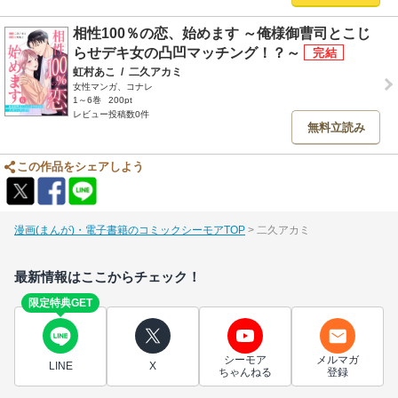
相性100％の恋、始めます ～俺様御曹司とこじ
らせデキ女の凸凹マッチング！？～
虹村あこ
/
二久アカミ
女性マンガ、コナレ
1～6巻
200pt
レビュー投稿数0件
無料立読み
この作品をシェアしよう
漫画(まんが)・電子書籍のコミックシーモアTOP
二久アカミ
最新情報はここからチェック！
限定特典GET
シーモア
メルマガ
LINE
X
ちゃんねる
登録