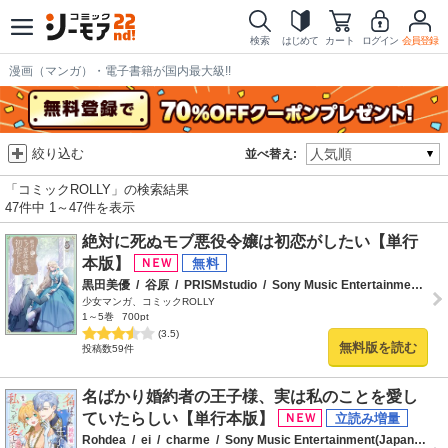
検索
はじめて
カート
ログイン
会員登録
漫画（マンガ）・電子書籍が国内最大級!!
絞り込む
並べ替え:
「コミックROLLY」の検索結果
47件中 1～47件を表示
絶対に死ぬモブ悪役令嬢は初恋がしたい【単行
本版】
黒田美優
/
谷原
/
PRISMstudio
/
Sony Music Entertainment(Japan)Inc.
少女マンガ、コミックROLLY
1～5巻
700pt
(3.5)
無料版を読む
投稿数59件
名ばかり婚約者の王子様、実は私のことを愛し
ていたらしい【単行本版】
Rohdea
/
ei
/
charme
/
Sony Music Entertainment(Japan)Inc.
/