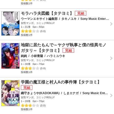
投稿数1件
モラハラ夫図鑑【タテヨミ】
ウーマンエキサイト編集部
/
タキノユキ
/
Sony Music Entertainment(Japan)Inc.
女性マンガ、コミックROLLY
1～31巻
0pt～50pt
(3.0)
投稿数1件
地獄に居たもんで～ヤクザ執事と僕の怪異モノ
ガタリ～【タテヨミ】
純鈍
/
小林青陽
/
ハラミユウキ
女性マンガ、コミックROLLY
1～30巻
0pt～70pt
(3.0)
投稿数1件
学園の魔王様と村人Aの事件簿【タテヨミ】
織守きょうや(KADOKAWA)
/
しまエナガ
/
Sony Music Entertainment(Japan)Inc.
女性マンガ、コミックROLLY
1～28巻
0pt～70pt
(3.0)
投稿数1件