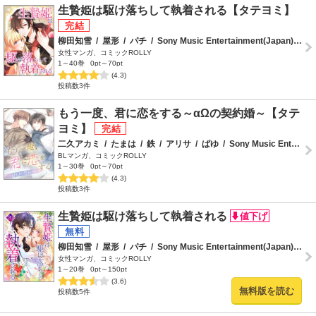
生贄姫は駆け落ちして執着される【タテヨミ】
柳田知雪
/
屋形
/
パチ
/
Sony Music Entertainment(Japan)Inc.
/
女性マンガ、コミックROLLY
1～40巻
0pt～70pt
(4.3)
投稿数3件
もう一度、君に恋をする～αΩの契約婚～【タテ
ヨミ】
二久アカミ
/
たまは
/
鉄
/
アリサ
/
ぱゆ
/
Sony Music Entertainment(Japan)Inc.
BLマンガ、コミックROLLY
1～30巻
0pt～70pt
(4.3)
投稿数3件
生贄姫は駆け落ちして執着される
柳田知雪
/
屋形
/
パチ
/
Sony Music Entertainment(Japan)Inc.
女性マンガ、コミックROLLY
1～20巻
0pt～150pt
(3.6)
無料版を読む
投稿数5件