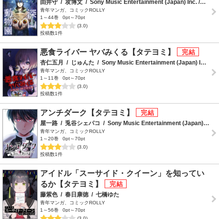
由井守
/
攻博文
/
Sony Music Entertainment (Japan) Inc. /SHINE Partners
青年マンガ、コミックROLLY
1～44巻
0pt～70pt
(3.0)
投稿数1件
悪食ライバー ヤバみくる【タテヨミ】
杏仁五月
/
じゅんた
/
Sony Music Entertainment (Japan) Inc. /SHINE Partners
青年マンガ、コミックROLLY
1～11巻
0pt～70pt
(3.0)
投稿数1件
アンチダーク【タテヨミ】
屋一路
/
兎谷シェパコ
/
Sony Music Entertainment (Japan) Inc./indent
青年マンガ、コミックROLLY
1～20巻
0pt～70pt
(3.0)
投稿数1件
アイドル「スーサイド・クイーン」を知ってい
るか【タテヨミ】
藤紫色
/
春日康徳
/
七橋ゆた
青年マンガ、コミックROLLY
1～56巻
0pt～70pt
(3.0)