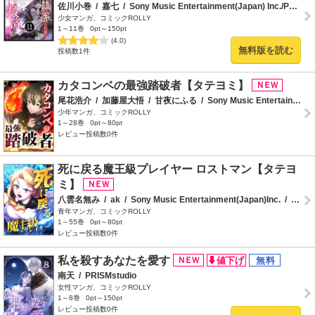
佐川小巻
/
嘉七
/
Sony Music Entertainment(Japan) Inc./PRISMstudio
少女マンガ、コミックROLLY
1～11巻
0pt～150pt
(4.0)
無料版を読む
投稿数1件
カタコンベの最強踏破者【タテヨミ】
尾花浩介
/
加藤屋大悟
/
甘夜にふる
/
Sony Music Entertainment(Japan)Inc.
少年マンガ、コミックROLLY
1～28巻
0pt～80pt
レビュー投稿数0件
死に戻る魔王級プレイヤー ロストマン【タテヨ
ミ】
八雲名無み
/
ak
/
Sony Music Entertainment(Japan)Inc.
/
フーモア
青年マンガ、コミックROLLY
1～55巻
0pt～80pt
レビュー投稿数0件
私を殺すあなたを愛す
南天
/
PRISMstudio
女性マンガ、コミックROLLY
1～8巻
0pt～150pt
レビュー投稿数0件