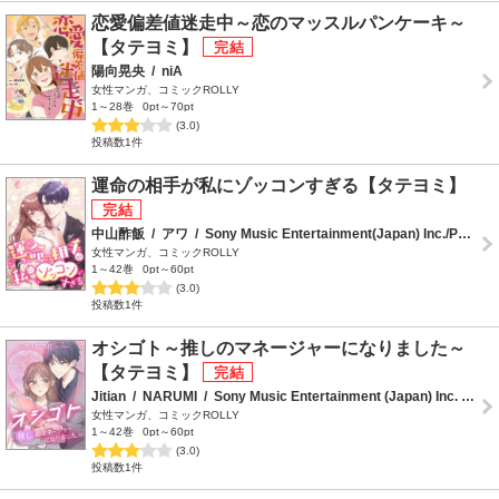
恋愛偏差値迷走中～恋のマッスルパンケーキ～
【タテヨミ】
陽向晃央
/
niA
女性マンガ、コミックROLLY
1～28巻
0pt～70pt
(3.0)
投稿数1件
運命の相手が私にゾッコンすぎる【タテヨミ】
中山酢飯
/
アワ
/
Sony Music Entertainment(Japan) Inc./PRISMstudio
女性マンガ、コミックROLLY
1～42巻
0pt～60pt
(3.0)
投稿数1件
オシゴト～推しのマネージャーになりました～
【タテヨミ】
Jitian
/
NARUMI
/
Sony Music Entertainment (Japan) Inc. /SHINE Partners
女性マンガ、コミックROLLY
1～42巻
0pt～60pt
(3.0)
投稿数1件