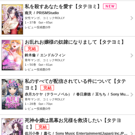
私を殺すあなたを愛す【タテヨミ】
南天
/
PRISMStudio
女性マンガ、コミックROLLY
1～37巻
0pt～65pt
レビュー投稿数0件
お乱れお嬢様の奴隷になりまして【タテヨミ】
鈴木倫
/
エンドルフィン
青年マンガ、コミックROLLY
1～50巻
0pt～61pt
レビュー投稿数0件
私のすべてが配信されている件について【タテ
ヨミ】
赤月カケヤ（テラーノベル）
/
春日康徳
/
豆ちち
/
Sony Music Entertainment(Japan)Inc.
青年マンガ、コミックROLLY
1～28巻
0pt～70pt
レビュー投稿数0件
死神令嬢は黒幕お兄様を救済したい【タテヨ
ミ】
佐川小巻
/
嘉七
/
Sony Music Entertainment(Japan) Inc./PRISMstudio