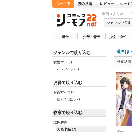
シーモア
読み放題
レビュー
シーモ
漫画（まんが）・
ジャンルで探す
総合
少年・青年
少女・女性
漫画(ま
ジャンルで絞り込む
検索結果
女性マンガ(1)
ライトノベル(6)
お得で絞り込む
お得すべて(2)
値引き/還元(2)
作家で絞り込む
選択解除
天冨七緒 (7)