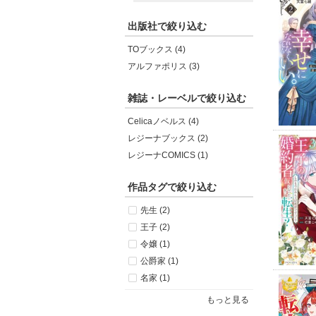
出版社で絞り込む
TOブックス (4)
アルファポリス (3)
雑誌・レーベルで絞り込む
Celicaノベルス (4)
レジーナブックス (2)
レジーナCOMICS (1)
作品タグで絞り込む
先生 (2)
王子 (2)
令嬢 (1)
公爵家 (1)
名家 (1)
もっと見る