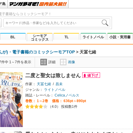
ア島
電子書籍ならコミックシーモア！
シーモア
BL
TL
ライトノベル
小説・実用書
コミックス
んが)・電子書籍のコミックシーモアTOP
>
天冨七緒
7件中 1～7件を表示
詳細
画像
二度と聖女は致しません
作家：
天冨七緒
/
昌未
ジャンル：
ライトノベル
雑誌・レーベル：
Celicaノベルス
巻数：
1～2巻
価格： 636pt～890pt
（4.0） 投稿数1件