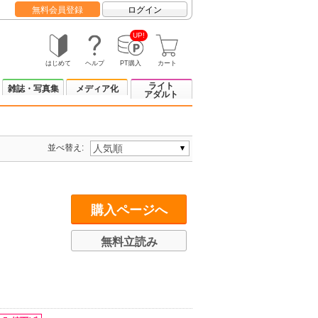
無料会員登録
ログイン
UP!
はじめて
ヘルプ
PT購入
カート
ライト
雑誌・写真集
メディア化
アダルト
並べ替え:
購入ページへ
無料立読み