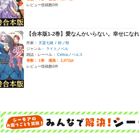
レビュー投稿数0件
【合本版1-2巻】愛なんかいらない。幸せにな
作家：
天冨七緒
/
鈴ノ助
ジャンル：
ライトノベル
雑誌・レーベル：
Celicaノベルス
巻数：
1巻
価格： 2,472pt
レビュー投稿数0件