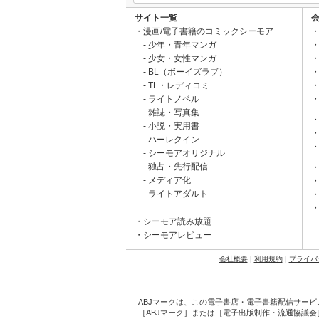
サイト一覧
漫画/電子書籍のコミックシーモア
少年・青年マンガ
少女・女性マンガ
BL（ボーイズラブ）
TL・レディコミ
ライトノベル
雑誌・写真集
小説・実用書
ハーレクイン
シーモアオリジナル
独占・先行配信
メディア化
ライトアダルト
シーモア読み放題
シーモアレビュー
会社概要
|
利用規約
|
プライバ
ABJマークは、この電子書店・電子書籍配信サービ
［ABJマーク］または［電子出版制作・流通協議