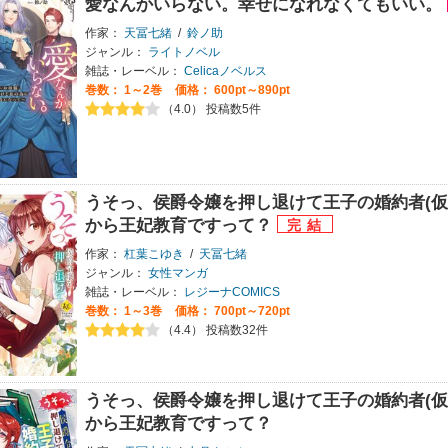
愛なんかいらない。幸せになれなくてもいい。
作家：
天冨七緒
/
鈴ノ助
ジャンル：
ライトノベル
雑誌・レーベル：
Celicaノベルス
巻数：
1～2巻
価格： 600pt～890pt
（4.0） 投稿数5件
うそっ、侯爵令嬢を押し退けて王子の婚約者(仮
から王妃教育ですって？
作家：
杠葉こゆき
/
天冨七緒
ジャンル：
女性マンガ
雑誌・レーベル：
レジーナCOMICS
巻数：
1～3巻
価格： 700pt～720pt
（4.4） 投稿数32件
うそっ、侯爵令嬢を押し退けて王子の婚約者(仮
から王妃教育ですって？