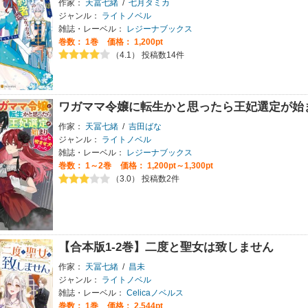
作家：
天冨七緒
/
七月タミカ
ジャンル：
ライトノベル
雑誌・レーベル：
レジーナブックス
巻数：
1巻
価格： 1,200pt
（4.1） 投稿数14件
ワガママ令嬢に転生かと思ったら王妃選定が始
作家：
天冨七緒
/
吉田ばな
ジャンル：
ライトノベル
雑誌・レーベル：
レジーナブックス
巻数：
1～2巻
価格： 1,200pt～1,300pt
（3.0） 投稿数2件
【合本版1-2巻】二度と聖女は致しません
作家：
天冨七緒
/
昌未
ジャンル：
ライトノベル
雑誌・レーベル：
Celicaノベルス
巻数：
1巻
価格： 2,544pt