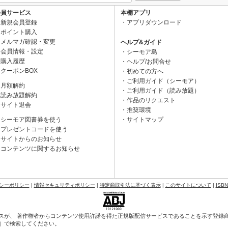
会員サービス
本棚アプリ
新規会員登録
アプリダウンロード
ポイント購入
メルマガ確認・変更
ヘルプ&ガイド
会員情報・設定
シーモア島
購入履歴
ヘルプ/お問合せ
クーポンBOX
初めての方へ
ご利用ガイド（シーモア）
月額解約
ご利用ガイド（読み放題）
読み放題解約
作品のリクエスト
サイト退会
推奨環境
シーモア図書券を使う
サイトマップ
プレゼントコードを使う
サイトからのお知らせ
コンテンツに関するお知らせ
シーポリシー
|
情報セキュリティポリシー
|
特定商取引法に基づく表示
|
このサイトについて
|
ISB
スが、 著作権者からコンテンツ使用許諾を得た正規版配信サービスであることを示す登録商標（
会］で検索してください。