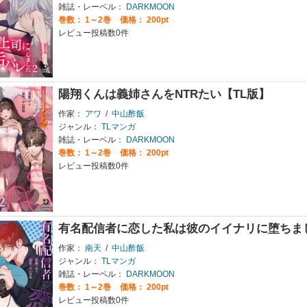
雑誌・レーベル：
DARKMOON
巻数：
1～2巻
価格： 200pt
レビュー投稿数0件
陽翔くんは義姉さんをNTRたい【TL版】
作家：
アワ
/
中山酢飯
ジャンル：
TLマンガ
雑誌・レーベル：
DARKMOON
巻数：
1～2巻
価格： 200pt
レビュー投稿数0件
有名配信者に恋した私は彼のイイナリに堕ちまし
作家：
南天
/
中山酢飯
ジャンル：
TLマンガ
雑誌・レーベル：
DARKMOON
巻数：
1～2巻
価格： 200pt
レビュー投稿数0件