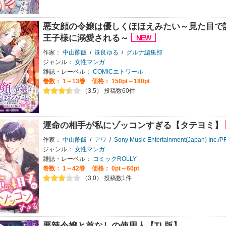
悪女顔の令嬢は優しくほほえみたい～見た目で
王子様に溺愛される～
作家：
中山酢飯
/
笹良ゆる
/
グルナ編集部
ジャンル：
女性マンガ
雑誌・レーベル：
COMICエトワール
巻数：
1～13巻
価格： 150pt～180pt
（3.5） 投稿数60件
運命の相手が私にゾッコンすぎる【タテヨミ】
作家：
中山酢飯
/
アワ
/
Sony Music Entertainment(Japan) Inc./P
ジャンル：
女性マンガ
雑誌・レーベル：
コミックROLLY
巻数：
1～42巻
価格： 0pt～60pt
（3.0） 投稿数1件
悪辣令嬢と首なしの使用人【TL版】