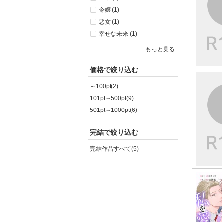
令嬢 (1)
悪女 (1)
幸せな未来 (1)
もっと見る
価格で絞り込む
～100pt(2)
101pt～500pt(9)
501pt～1000pt(6)
完結で絞り込む
完結作品すべて(5)