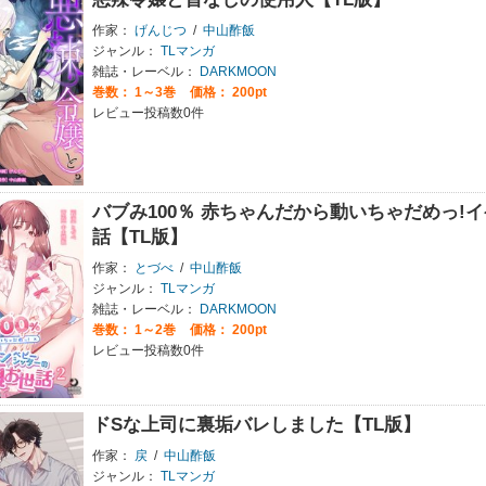
作家：
げんじつ
/
中山酢飯
ジャンル：
TLマンガ
雑誌・レーベル：
DARKMOON
巻数：
1～3巻
価格： 200pt
レビュー投稿数0件
バブみ100％ 赤ちゃんだから動いちゃだめっ!
話【TL版】
作家：
とづべ
/
中山酢飯
ジャンル：
TLマンガ
雑誌・レーベル：
DARKMOON
巻数：
1～2巻
価格： 200pt
レビュー投稿数0件
ドSな上司に裏垢バレしました【TL版】
作家：
戻
/
中山酢飯
ジャンル：
TLマンガ