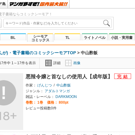
ア島
電子書籍ならコミックシーモア！
シーモア
BL
TL
ライトノベル
小説・実用書
コミックス
んが)・電子書籍のコミックシーモアTOP
>
中山酢飯
7件中 1～17件を表示
詳細
画像
悪辣令嬢と首なしの使用人【成年版】
作家：
げんじつ
/
中山酢飯
ジャンル：
アダルトマンガ
雑誌・レーベル：
DARKMOON
巻数：
1巻
価格： 800pt
レビュー投稿数0件