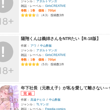
ジャンル：
アダルトマンガ
雑誌・レーベル：
GirlsCREATIVE
巻数：
1巻
価格： 700pt
（4.3） 投稿数3件
陽翔くんは義姉さんをNTRたい【R-18版】
作家：
アワ
/
中山酢飯
ジャンル：
アダルトマンガ
雑誌・レーベル：
GirlsCREATIVE
巻数：
1巻
価格： 700pt
（5.0） 投稿数1件
年下社長（元教え子）が私を愛して離さない～
作家：
高遠チヒロ
/
中山酢飯
ジャンル：
TLマンガ
雑誌・レーベル：
Freedia comics