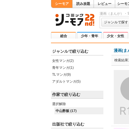
シーモア
読み放題
レビュー
シーモ
漫画（まんが）・
ジャンルで探す
総合
少年・青年
少女・女性
漫画(ま
ジャンルで絞り込む
検索結果1
女性マンガ(2)
青年マンガ(1)
TLマンガ(9)
アダルトマンガ(5)
作家で絞り込む
選択解除
中山酢飯 (17)
出版社で絞り込む