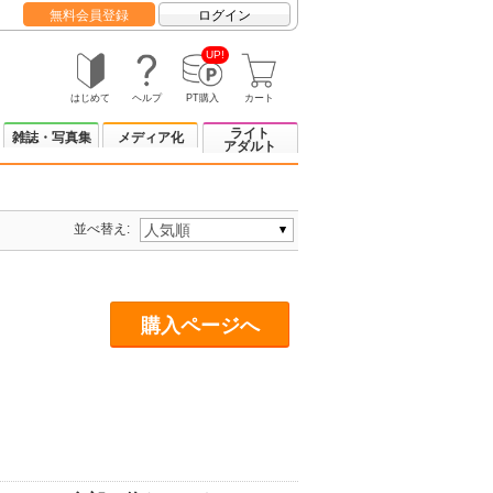
無料会員登録
ログイン
UP!
はじめて
ヘルプ
PT購入
カート
ライト
雑誌・写真集
メディア化
アダルト
並べ替え:
購入ページへ