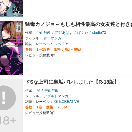
猛毒カノジョ～もしも相性最高の女友達と付き
作家：
中山酢飯
/
芦谷あばよ
/
ばくや
/
studio73
ジャンル：
青年マンガ
雑誌・レーベル：
レベチア
巻数：
1～15巻
価格： 0pt～60pt
レビュー投稿数0件
ドSな上司に裏垢バレしました【R-18版】
作家：
戻
/
中山酢飯
ジャンル：
アダルトマンガ
雑誌・レーベル：
GirlsCREATIVE
巻数：
1巻
価格： 700pt
レビュー投稿数0件