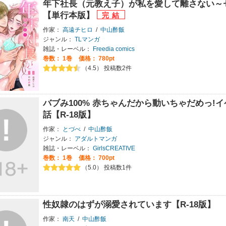
年下社長（元教え子）が私を愛して離さない～
【単行本版】
作家：
高遠チヒロ
/
中山酢飯
ジャンル：
TLマンガ
雑誌・レーベル：
Freedia comics
巻数：
1巻
価格： 780pt
（4.5） 投稿数2件
バブみ100% 赤ちゃんだから動いちゃだめっ!
話【R-18版】
作家：
とづべ
/
中山酢飯
ジャンル：
アダルトマンガ
雑誌・レーベル：
GirlsCREATIVE
巻数：
1巻
価格： 700pt
（5.0） 投稿数1件
性奴隷のはずが溺愛されています【R-18版】
作家：
南天
/
中山酢飯