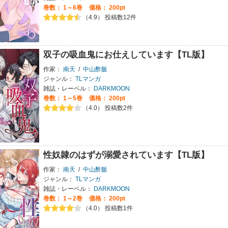
巻数：
1～6巻
価格： 200pt
（4.9） 投稿数12件
双子の吸血鬼にお仕えしています【TL版】
作家：
南天
/
中山酢飯
ジャンル：
TLマンガ
雑誌・レーベル：
DARKMOON
巻数：
1～5巻
価格： 200pt
（4.0） 投稿数2件
性奴隷のはずが溺愛されています【TL版】
作家：
南天
/
中山酢飯
ジャンル：
TLマンガ
雑誌・レーベル：
DARKMOON
巻数：
1～2巻
価格： 200pt
（4.0） 投稿数1件