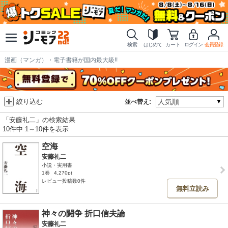
検索
はじめて
カート
ログイン
会員登録
漫画（マンガ）・電子書籍が国内最大級!!
絞り込む
並べ替え:
「安藤礼二」の検索結果
10件中 1～10件を表示
空海
安藤礼二
小説・実用書
1巻
4,270pt
レビュー投稿数0件
無料立読み
神々の闘争 折口信夫論
安藤礼二