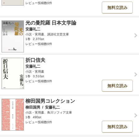
レビュー投稿数0件
無料立読み
光の曼陀羅 日本文学論
安藤礼二
小説・実用書、講談社文芸文庫
1巻
2,370pt
レビュー投稿数0件
折口信夫
安藤礼二
小説・実用書
1巻
3,510pt
レビュー投稿数0件
無料立読み
柳田国男コレクション
柳田国男
/
安藤礼二
小説・実用書、角川ソフィア文庫
1巻
490pt
レビュー投稿数0件
無料立読み