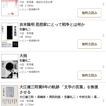
小説・実用書、講談社文芸文庫
1巻
2,180pt
レビュー投稿数0件
無料立読み
吉本隆明 思想家にとって戦争とは何か
安藤礼二
小説・実用書
1巻
900pt
レビュー投稿数0件
無料立読み
大拙
安藤礼二
小説・実用書
1巻
2,560pt
レビュー投稿数0件
無料立読み
大江健三郎賞8年の軌跡 「文学の言葉」を恢復
させる
大江健三郎
/
長嶋有
/
岡田利規
/
安藤礼二
/
中村文則
/
星野智幸
小説・実用書
1巻
1,710pt