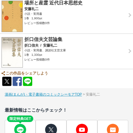
場所と産霊 近代日本思想史
安藤礼二
小説・実用書
1巻
1,900pt
レビュー投稿数0件
折口信夫文芸論集
折口信夫
/
安藤礼二
小説・実用書、講談社文芸文庫
1巻
1,330pt
レビュー投稿数0件
この作品をシェアしよう
漫画(まんが)・電子書籍のコミックシーモアTOP
安藤礼二
最新情報はここからチェック！
限定特典GET