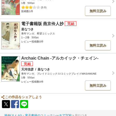
1巻
500pt
(3.0)
無料立読み
投稿数1件
電子書籍版 燕京伶人抄
皇なつき
青年マンガ、希望コミックス
1～2巻
500pt
レビュー投稿数0件
無料立読み
Archaic Chain -アルカイック・チェイン-
天河信彦
/
皇なつき
青年マンガ、ブレイドコミックス/コミックブレイドMASAMUNE
1巻
550pt
レビュー投稿数0件
無料立読み
この作品をシェアしよう
漫画(まんが)・電子書籍のコミックシーモアTOP
皇なつき