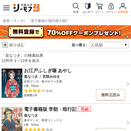
検索
はじめて
カート
ログイン
会員登録
漫画（マンガ）・電子書籍が国内最大級!!
絞り込む
並べ替え:
「皇なつき」の検索結果
11件中 1～11件を表示
お江戸ふしぎ噺 あやし
皇なつき
/
宮部みゆき
女性マンガ、角川ホラー文庫
1巻
560pt
(4.0)
無料立読み
投稿数1件
電子書籍版 李朝・暗行記
皇なつき
青年マンガ、希望コミックス
1巻
500pt
(5.0)