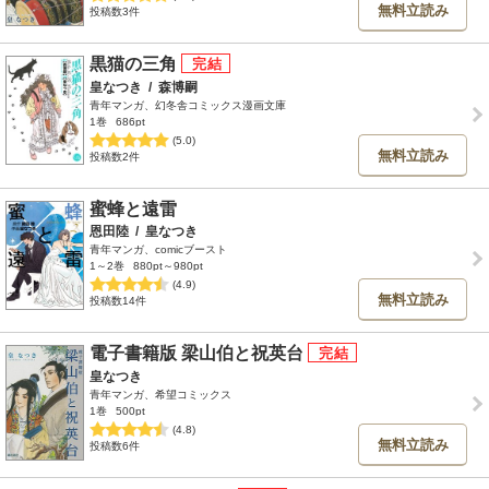
無料立読み
投稿数3件
黒猫の三角
皇なつき
/
森博嗣
青年マンガ、幻冬舎コミックス漫画文庫
1巻
686pt
(5.0)
無料立読み
投稿数2件
蜜蜂と遠雷
恩田陸
/
皇なつき
青年マンガ、comicブースト
1～2巻
880pt～980pt
(4.9)
無料立読み
投稿数14件
電子書籍版 梁山伯と祝英台
皇なつき
青年マンガ、希望コミックス
1巻
500pt
(4.8)
無料立読み
投稿数6件