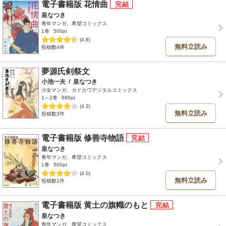
電子書籍版 花情曲
皇なつき
青年マンガ、希望コミックス
1巻
500pt
(4.8)
無料立読み
投稿数4件
夢源氏剣祭文
小池一夫
/
皇なつき
少女マンガ、カドカワデジタルコミックス
1～2巻
680pt
(4.3)
無料立読み
投稿数3件
電子書籍版 修善寺物語
皇なつき
青年マンガ、希望コミックス
1巻
500pt
(4.0)
無料立読み
投稿数1件
電子書籍版 黄土の旗幟のもと
皇なつき
青年マンガ、希望コミックス