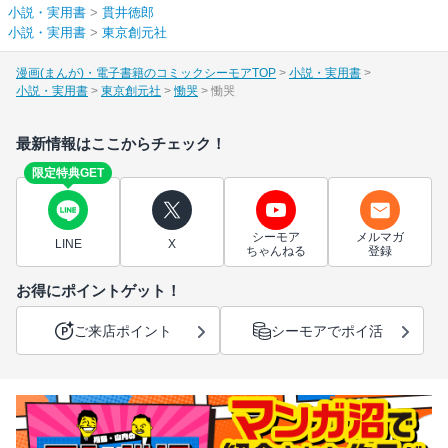
小説・実用書
>
貫井徳郎
小説・実用書
>
東京創元社
漫画(まんが)・電子書籍のコミックシーモアTOP
小説・実用書
小説・実用書
東京創元社
慟哭
慟哭
最新情報はここからチェック！
限定特典GET
シーモア
メルマガ
LINE
X
ちゃんねる
登録
お得にポイントゲット！
ご来店ポイント
シーモアでポイ活