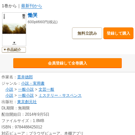
1巻から
｜
最新刊から
慟哭
600pt/660円(税込)
無料立読み
登録して購入
作品紹介
会員登録して全巻購入
作家名：
貫井徳郎
ジャンル：
小説・実用書
小説
>
一般小説
>
文芸一般
小説
>
一般小説
>
ミステリー・サスペンス
出版社：
東京創元社
DL期限：無期限
配信開始日：2014年9月5日
ファイルサイズ：1.8MB
ISBN：9784488425012
対応ビューア：ブラウザビューア、本棚アプリ