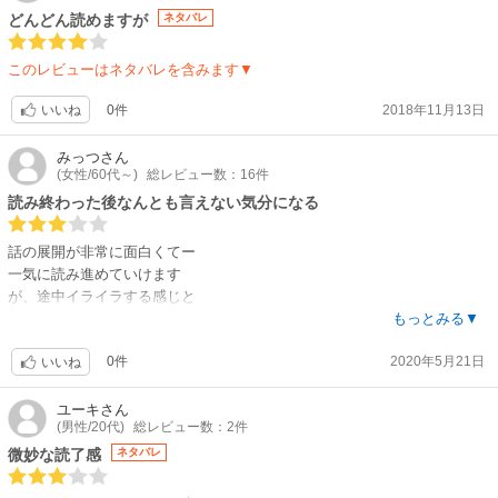
どんどん読めますが
ネタバレ
このレビューはネタバレを含みます▼
0件
2018年11月13日
いいね
みっつ
さん
(女性/60代～)
総レビュー数：16件
読み終わった後なんとも言えない気分になる
話の展開が非常に面白くてー
一気に読み進めていけます
が、途中イライラする感じと
読み終わった後の、なんとも言えない
もっとみる▼
嫌な感じ
0件
2020年5月21日
モヤモヤと不完全燃焼という感じです
いいね
確かにタイトル
慟哭
ユーキ
さん
(男性/20代)
総レビュー数：2件
この小説そのものですが
やはり個人的には、最後はスッキリ
微妙な読了感
ネタバレ
感動とか、よかったー
な感じで終わる方が好みです