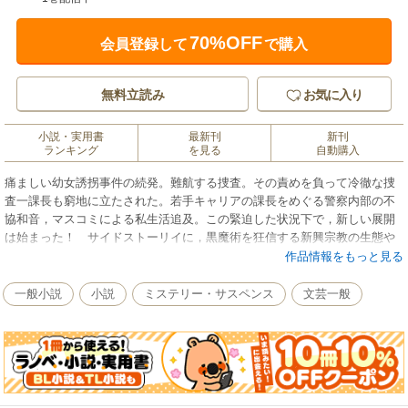
70%OFF
会員登録して
で購入
無料立読み
お気に入り
小説・実用書
最新刊
新刊
ランキング
を見る
自動購入
痛ましい幼女誘拐事件の続発。難航する捜査。その責めを負って冷徹な捜
査一課長も窮地に立たされた。若手キャリアの課長をめぐる警察内部の不
協和音，マスコミによる私生活追及。この緊迫した状況下で，新しい展開
は始まった！ サイドストーリイに，黒魔術を狂信する新興宗教の生態や
現代の家族愛を鮮烈に描きつつ，人間内奥の悲痛な叫びを抽出したこの野
作品情報をもっと見る
心作は，北村薫氏をして，書き振りは《練達》，読み終えてみれば《仰
天》，と驚嘆させた，巧緻この上ない本格推理。
一般小説
小説
ミステリー・サスペンス
文芸一般