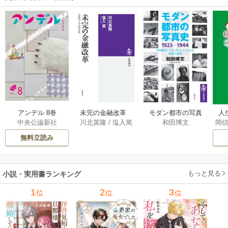
アンデル 8巻
未完の金融改革
モダン都市の写真
人
中央公論新社
川北英隆
/
塩入篤
和田博文
岡
――池尾和人の政
史 1923－1944
教
策実践 1巻
――写真雑誌「フ
の
無料立読み
ォトタイムス」に
みる視覚の革命 1巻
もっと見る
小説・実用書ランキング
1
2
3
位
位
位