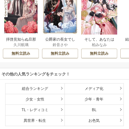
拝啓見知らぬ旦那
公爵家の長女でし
そして、あなたは
久川航璃
鈴音さや
柏みなみ
様、離婚していた
た
私を捨てる
だきます
無料立読み
無料立読み
無料立読み
その他の人気ランキングをチェック！
総合ランキング
メディア化
少女・女性
少年・青年
TL・レディコミ
BL
異世界・転生
お色気