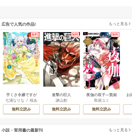
もっと見る
広告で人気の作品!
無料
無料
無料
芋くさ令嬢ですが
進撃の巨人
夜伽の双子―贄姫
お
七浦なりな
/
桜あ
諫山創
島袋ユミ
悪役令息を助けた
は二人の王子に愛
げは
/
くろでこ
ら気に入られまし
される―
無料立読み
無料立読み
無料立読み
た
もっと見る
小説・実用書の最新刊