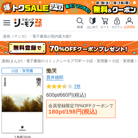
検索
はじめて
カート
ログイン
会員登録
漫画（マンガ）・電子書籍が国内最大級!!
漫画(まんが)・電子書籍のコミックシーモアTOP
小説・実用書
小説・実用書
慟哭
小説・実用書
貫井徳郎
7件
600pt/660円(税込)
会員登録限定70%OFFクーポンで
180pt/198円(税込)
1巻配信中