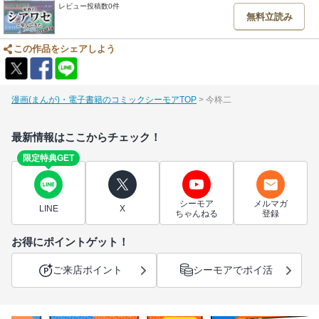
レビュー投稿数0件
無料立読み
この作品をシェアしよう
漫画(まんが)・電子書籍のコミックシーモアTOP
今柊二
最新情報はここからチェック！
限定特典GET
シーモア
メルマガ
LINE
X
ちゃんねる
登録
お得にポイントゲット！
ご来店ポイント
シーモアでポイ活