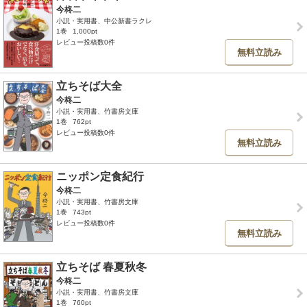
今柊二
小説・実用書、中公新書ラクレ
1巻
1,000pt
レビュー投稿数0件
無料立読み
立ちそば大全
今柊二
小説・実用書、竹書房文庫
1巻
762pt
レビュー投稿数0件
無料立読み
ニッポン定食紀行
今柊二
小説・実用書、竹書房文庫
1巻
743pt
レビュー投稿数0件
無料立読み
立ちそば 春夏秋冬
今柊二
小説・実用書、竹書房文庫
1巻
760pt