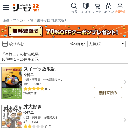
検索
はじめて
カート
ログイン
会員登録
漫画（マンガ）・電子書籍が国内最大級!!
絞り込む
並べ替え:
「今柊二」の検索結果
16件中 1～16件を表示
スイーツ放浪記
今柊二
小説・実用書、中公新書ラクレ
1巻
1,000pt
(5.0)
無料立読み
投稿数1件
丼大好き
今柊二
小説・実用書、竹書房文庫
1巻
762pt
(2.0)