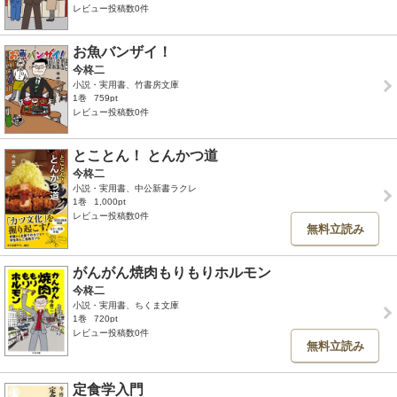
レビュー投稿数0件
お魚バンザイ！
今柊二
小説・実用書、竹書房文庫
1巻
759pt
レビュー投稿数0件
とことん！ とんかつ道
今柊二
小説・実用書、中公新書ラクレ
1巻
1,000pt
レビュー投稿数0件
無料立読み
がんがん焼肉もりもりホルモン
今柊二
小説・実用書、ちくま文庫
1巻
720pt
レビュー投稿数0件
無料立読み
定食学入門