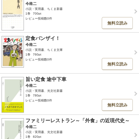
今柊二
小説・実用書、ちくま新書
1巻
700pt
レビュー投稿数0件
無料立読み
定食バンザイ！
今柊二
小説・実用書、ちくま文庫
1巻
760pt
レビュー投稿数0件
無料立読み
旨い定食 途中下車
今柊二
小説・実用書、光文社新書
1巻
780pt
レビュー投稿数0件
無料立読み
ファミリーレストラン～「外食」の近現代史～
今柊二
小説・実用書、光文社新書
1巻
820pt