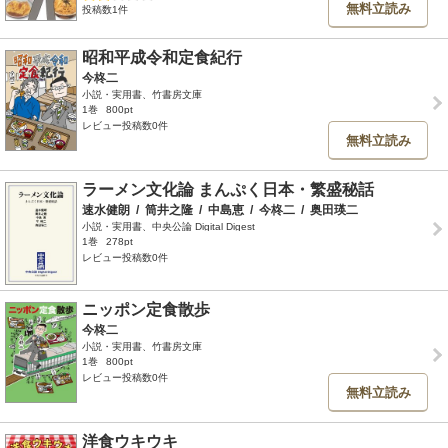
無料立読み
投稿数1件
昭和平成令和定食紀行
今柊二
小説・実用書、竹書房文庫
1巻
800pt
レビュー投稿数0件
無料立読み
ラーメン文化論 まんぷく日本・繁盛秘話
速水健朗
/
筒井之隆
/
中島恵
/
今柊二
/
奥田瑛二
小説・実用書、中央公論 Digital Digest
1巻
278pt
レビュー投稿数0件
ニッポン定食散歩
今柊二
小説・実用書、竹書房文庫
1巻
800pt
レビュー投稿数0件
無料立読み
洋食ウキウキ