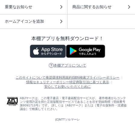
重要なお知らせ
商品に関するお知らせ
ホームアイコンを追加
本棚アプリを無料ダウンロード！
本棚アプリについて
このサイトについて
推奨環境
利用規約
ISBN検索
プライバシーポリシー
情報セキュリティーポリシー
特定商取引法に基づく表示
安心してお使いいただくために
ABJマークは、この電子書店・電子書籍配信サービスが、 著作権者からコンテ
ンツ使用許諾を得た正規版配信サービスであることを示す登録商標（登録番号
第6091713号）です。 詳しくは［ABJマーク］または［電子出版制作・流通協
議会］で検索してください。
(C)NTTソルマーレ