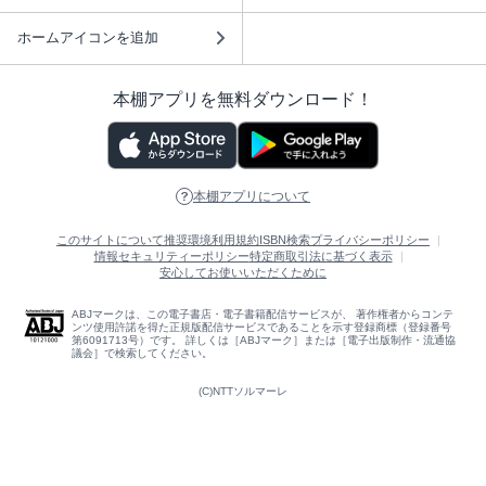
ホームアイコンを追加
本棚アプリを無料ダウンロード！
本棚アプリについて
このサイトについて
推奨環境
利用規約
ISBN検索
プライバシーポリシー
情報セキュリティーポリシー
特定商取引法に基づく表示
安心してお使いいただくために
ABJマークは、この電子書店・電子書籍配信サービスが、 著作権者からコンテ
ンツ使用許諾を得た正規版配信サービスであることを示す登録商標（登録番号
第6091713号）です。 詳しくは［ABJマーク］または［電子出版制作・流通協
議会］で検索してください。
(C)NTTソルマーレ