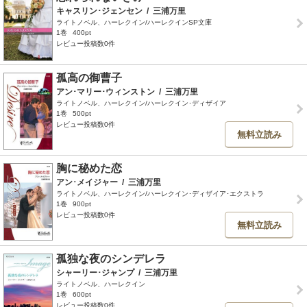
キャスリン･ジェンセン
/
三浦万里
ライトノベル、ハーレクイン/ハーレクインSP文庫
1巻
400pt
レビュー投稿数0件
孤高の御曹子
アン･マリー･ウィンストン
/
三浦万里
ライトノベル、ハーレクイン/ハーレクイン･ディザイア
1巻
500pt
レビュー投稿数0件
無料立読み
胸に秘めた恋
アン･メイジャー
/
三浦万里
ライトノベル、ハーレクイン/ハーレクイン･ディザイア･エクストラ
1巻
900pt
レビュー投稿数0件
無料立読み
孤独な夜のシンデレラ
シャーリー･ジャンプ
/
三浦万里
ライトノベル、ハーレクイン
1巻
600pt
レビュー投稿数0件