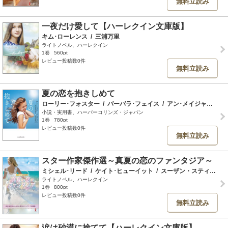
無料立読み
一夜だけ愛して【ハーレクイン文庫版】
キム･ローレンス
/
三浦万里
ライトノベル、ハーレクイン
1巻
560pt
レビュー投稿数0件
無料立読み
夏の恋を抱きしめて
ローリー･フォスター
/
バーバラ･フェイス
/
アン･メイジャー
/
三
小説・実用書、ハーパーコリンズ・ジャパン
1巻
780pt
レビュー投稿数0件
無料立読み
スター作家傑作選～真夏の恋のファンタジア～
ミシェル･リード
/
ケイト･ヒューイット
/
スーザン・スティーヴンス
ライトノベル、ハーレクイン
1巻
800pt
レビュー投稿数0件
無料立読み
涙は砂漠に捨てて【ハーレクイン文庫版】