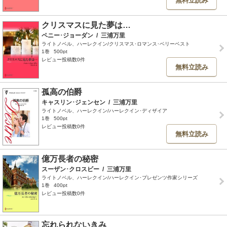
無料立読み
クリスマスに見た夢は…
ペニー･ジョーダン
/
三浦万里
ライトノベル、ハーレクイン/クリスマス･ロマンス･ベリーベスト
1巻
500pt
レビュー投稿数0件
無料立読み
孤高の伯爵
キャスリン･ジェンセン
/
三浦万里
ライトノベル、ハーレクイン/ハーレクイン･ディザイア
1巻
500pt
レビュー投稿数0件
無料立読み
億万長者の秘密
スーザン･クロスビー
/
三浦万里
ライトノベル、ハーレクイン/ハーレクイン･プレゼンツ作家シリーズ
1巻
400pt
レビュー投稿数0件
忘れられないきみ