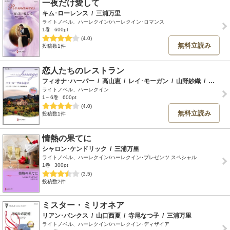
一夜だけ愛して
キム･ローレンス
/
三浦万里
ライトノベル、ハーレクイン/ハーレクイン･ロマンス
1巻
600pt
(4.0)
無料立読み
投稿数1件
恋人たちのレストラン
フィオナ･ハーパー
/
高山恵
/
レイ･モーガン
/
山野紗織
/
三浦万里
ライトノベル、ハーレクイン
1～6巻
600pt
(4.0)
無料立読み
投稿数1件
情熱の果てに
シャロン･ケンドリック
/
三浦万里
ライトノベル、ハーレクイン/ハーレクイン･プレゼンツ スペシャル
1巻
300pt
(3.5)
投稿数2件
ミスター・ミリオネア
リアン･バンクス
/
山口西夏
/
寺尾なつ子
/
三浦万里
ライトノベル、ハーレクイン/ハーレクイン･ディザイア