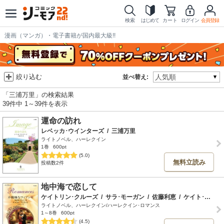
検索
はじめて
カート
ログイン
会員登録
漫画（マンガ）・電子書籍が国内最大級!!
絞り込む
並べ替え:
「三浦万里」の検索結果
39件中 1～39件を表示
運命の訪れ
レベッカ･ウインターズ
/
三浦万里
ライトノベル、ハーレクイン
1巻
600pt
(5.0)
無料立読み
投稿数2件
地中海で恋して
ケイトリン･クルーズ
/
サラ･モーガン
/
佐藤利恵
/
ケイト･ヒューイット
ライトノベル、ハーレクイン/ハーレクイン･ロマンス
1～8巻
600pt
(4.5)