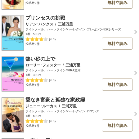
無料立読み
投稿数2件
プリンセスの挑戦
リアン･バンクス
/
三浦万里
ライトノベル、ハーレクイン/ハーレクイン･プレゼンツ作家シリーズ
1巻
500pt
(4.0)
無料立読み
投稿数2件
熱い砂の上で
ローリー･フォスター
/
三浦万里
ライトノベル、ハーレクイン/MIRA文庫
1巻
300pt
(4.0)
無料立読み
投稿数1件
愛なき富豪と孤独な家政婦
ジェニー･ルーカス
/
三浦万里
ライトノベル、ハーレクイン/ハーレクイン･ロマンス
1巻
600pt
(4.0)
無料立読み
投稿数1件