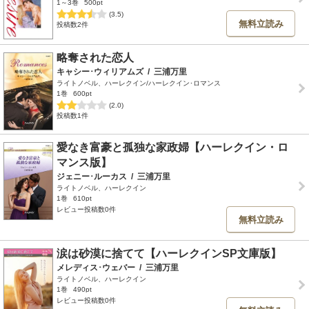
1～3巻
500pt
(3.5)
無料立読み
投稿数2件
略奪された恋人
キャシー･ウィリアムズ
/
三浦万里
ライトノベル、ハーレクイン/ハーレクイン･ロマンス
1巻
600pt
(2.0)
投稿数1件
愛なき富豪と孤独な家政婦【ハーレクイン・ロ
マンス版】
ジェニー･ルーカス
/
三浦万里
ライトノベル、ハーレクイン
1巻
610pt
レビュー投稿数0件
無料立読み
涙は砂漠に捨てて【ハーレクインSP文庫版】
メレディス･ウェバー
/
三浦万里
ライトノベル、ハーレクイン
1巻
490pt
レビュー投稿数0件