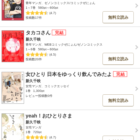
青年マンガ、ゼノンコミックス/コミックぜにょん
1～7巻
580pt～600pt
(4.7)
無料立読み
投稿数17件
タカコさん
新久千映
青年マンガ、WEBコミックぜにょん/ゼノンコミックス
1～6巻
580pt～600pt
(4.5)
無料立読み
投稿数20件
女ひとり 日本をゆっくり飲んでみたよ
新久千映
女性マンガ、コミックエッセイ
1巻
1,300pt
レビュー投稿数0件
無料立読み
yeah！おひとりさま
新久千映
女性マンガ
1巻
720pt
(4.7)