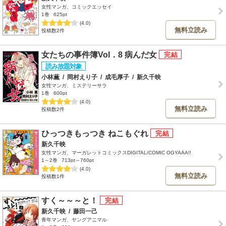
女性マンガ、コミックエッセイ
1巻
625pt
(4.0)
無料立読み
投稿数2件
女たちの事件簿Vol．8 病んだ女
小林薫
/
岡村えり子
/
成毛厚子
/
新久千映
女性マンガ、ミステリーサラ
1巻
600pt
(4.0)
無料立読み
投稿数2件
ひっつきもっつき ねこもぐれ
新久千映
女性マンガ、マーガレットコミックスDIGITAL/COMIC OGYAAA!!
1～2巻
713pt～760pt
(4.0)
無料立読み
投稿数1件
すく～～～と！
新久千映
/
藤田一己
青年マンガ、ヤングアニマル