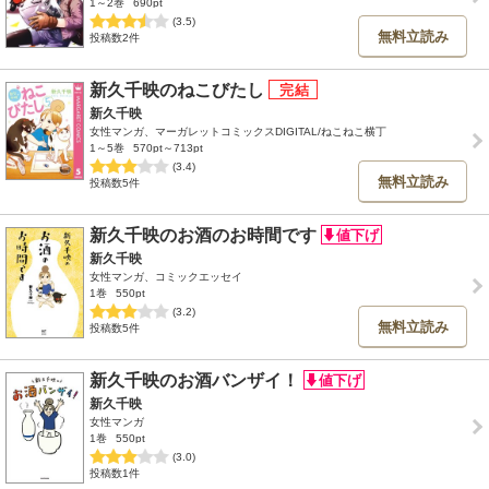
1～2巻
690pt
(3.5)
無料立読み
投稿数2件
新久千映のねこびたし
新久千映
女性マンガ、マーガレットコミックスDIGITAL/ねこねこ横丁
1～5巻
570pt～713pt
(3.4)
無料立読み
投稿数5件
新久千映のお酒のお時間です
新久千映
女性マンガ、コミックエッセイ
1巻
550pt
(3.2)
無料立読み
投稿数5件
新久千映のお酒バンザイ！
新久千映
女性マンガ
1巻
550pt
(3.0)
投稿数1件