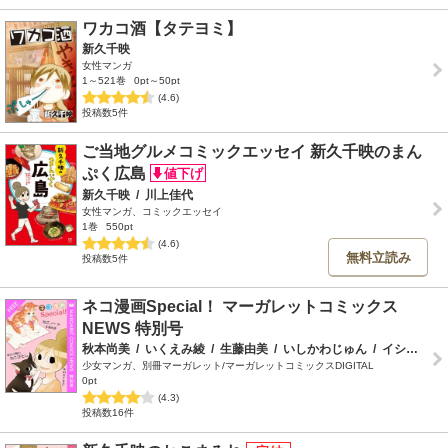
ワカコ酒【タテヨミ】
新久千映
女性マンガ
1～521巻
0pt～50pt
(4.6)
投稿数5件
ご当地グルメコミックエッセイ 新久千映のまん
ぷく広島
新久千映
/
川上佳代
女性マンガ、コミックエッセイ
1巻
550pt
(4.6)
無料立読み
投稿数5件
ネコ漫画Special！ マーガレットコミックス
NEWS 特別号
秋本尚美
/
いくえみ綾
/
生藤由美
/
いしかわじゅん
/
イシデ電
/
少女マンガ、別冊マーガレット/マーガレットコミックスDIGITAL
0pt
(4.3)
投稿数16件