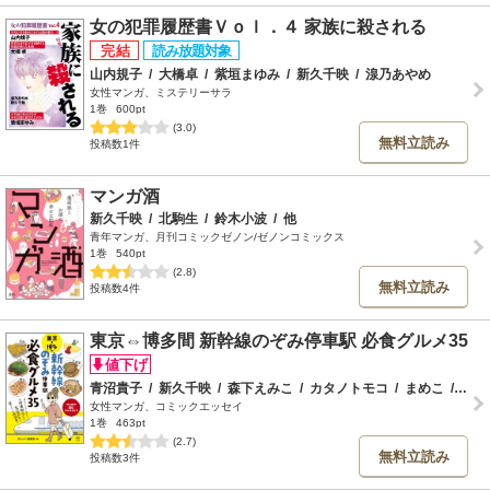
女の犯罪履歴書Ｖｏｌ．４ 家族に殺される
山内規子
/
大橋卓
/
紫垣まゆみ
/
新久千映
/
湶乃あやめ
女性マンガ、ミステリーサラ
1巻
600pt
(3.0)
無料立読み
投稿数1件
マンガ酒
新久千映
/
北駒生
/
鈴木小波
/
他
青年マンガ、月刊コミックゼノン/ゼノンコミックス
1巻
540pt
(2.8)
無料立読み
投稿数4件
東京⇔博多間 新幹線のぞみ停車駅 必食グルメ35
青沼貴子
/
新久千映
/
森下えみこ
/
カタノトモコ
/
まめこ
/
山本
女性マンガ、コミックエッセイ
1巻
463pt
(2.7)
無料立読み
投稿数3件