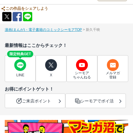
この作品をシェアしよう
漫画(まんが)・電子書籍のコミックシーモアTOP
新久千映
最新情報はここからチェック！
限定特典GET
シーモア
メルマガ
LINE
X
ちゃんねる
登録
お得にポイントゲット！
ご来店ポイント
シーモアでポイ活