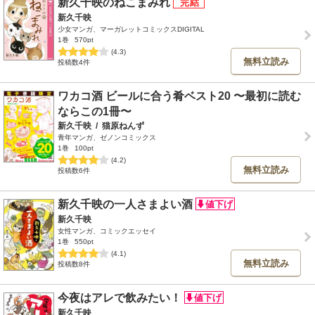
新久千映のねこまみれ
新久千映
少女マンガ、マーガレットコミックスDIGITAL
1巻
570pt
(4.3)
無料立読み
投稿数4件
ワカコ酒 ビールに合う肴ベスト20 〜最初に読む
ならこの1冊〜
新久千映
/
猫原ねんず
青年マンガ、ゼノンコミックス
1巻
100pt
(4.2)
無料立読み
投稿数6件
新久千映の一人さまよい酒
新久千映
女性マンガ、コミックエッセイ
1巻
550pt
(4.1)
無料立読み
投稿数8件
今夜はアレで飲みたい！
新久千映