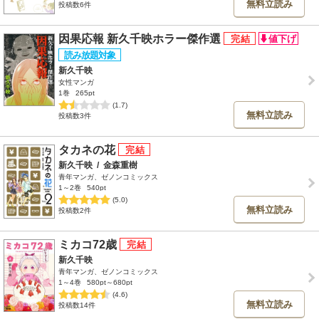
無料立読み
投稿数6件
因果応報 新久千映ホラー傑作選
新久千映
女性マンガ
1巻
265pt
(1.7)
無料立読み
投稿数3件
タカネの花
新久千映
/
金森重樹
青年マンガ、ゼノンコミックス
1～2巻
540pt
(5.0)
無料立読み
投稿数2件
ミカコ72歳
新久千映
青年マンガ、ゼノンコミックス
1～4巻
580pt～680pt
(4.6)
無料立読み
投稿数14件