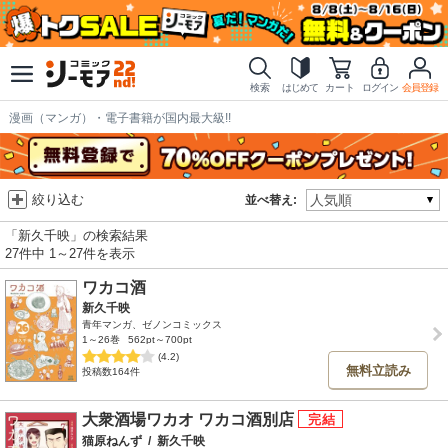
検索
はじめて
カート
ログイン
会員登録
漫画（マンガ）・電子書籍が国内最大級!!
絞り込む
並べ替え:
「新久千映」の検索結果
27件中 1～27件を表示
ワカコ酒
新久千映
青年マンガ、ゼノンコミックス
1～26巻
562pt～700pt
(4.2)
無料立読み
投稿数164件
大衆酒場ワカオ ワカコ酒別店
猫原ねんず
/
新久千映