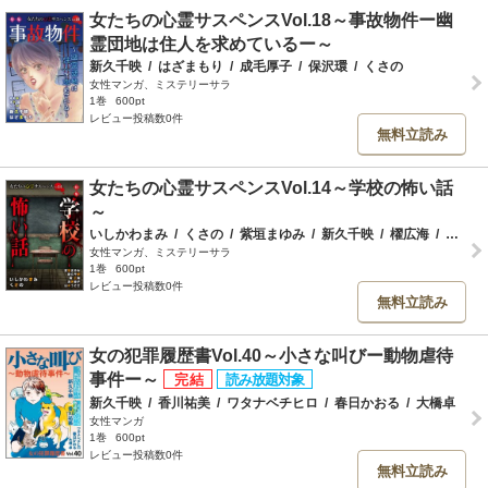
女たちの心霊サスペンスVol.18～事故物件ー幽
霊団地は住人を求めているー～
新久千映
/
はざまもり
/
成毛厚子
/
保沢環
/
くさの
女性マンガ、ミステリーサラ
1巻
600pt
レビュー投稿数0件
無料立読み
女たちの心霊サスペンスVol.14～学校の怖い話
～
いしかわまみ
/
くさの
/
紫垣まゆみ
/
新久千映
/
櫂広海
/
浅茅峰子
女性マンガ、ミステリーサラ
1巻
600pt
レビュー投稿数0件
無料立読み
女の犯罪履歴書Vol.40～小さな叫びー動物虐待
事件ー～
新久千映
/
香川祐美
/
ワタナベチヒロ
/
春日かおる
/
大橋卓
女性マンガ
1巻
600pt
レビュー投稿数0件
無料立読み