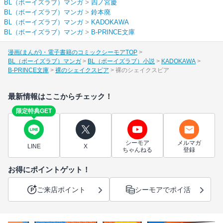
BL（ボーイズラブ）マンガ
>
四ノ宮慶
BL（ボーイズラブ）マンガ
>
鈴本廃
BL（ボーイズラブ）マンガ
>
KADOKAWA
BL（ボーイズラブ）マンガ
>
B-PRINCE文庫
漫画(まんが)・電子書籍のコミックシーモアTOP
BL（ボーイズラブ）マンガ
BL（ボーイズラブ）小説
KADOKAWA
B-PRINCE文庫
裸のシェイクスピア
裸のシェイクスピア
最新情報はここからチェック！
限定特典GET
シーモア
メルマガ
LINE
X
ちゃんねる
登録
お得にポイントゲット！
ご来店ポイント
シーモアでポイ活