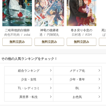
巻き戻り令息の
二哈和他的白猫師
神竜の後継者
死
日村透
/
ASH
肉包不吃肉
/
zolai
透
/
円陣闇丸
ば
脱・悪役計画
尊
子
da
/
石原理夏
め
無料立読み
無料立読み
無料立読み
その他の人気ランキングをチェック！
総合ランキング
メディア化
少女・女性
少年・青年
TL・レディコミ
BL
異世界・転生
お色気