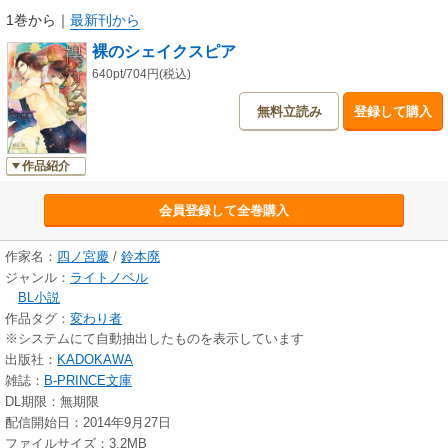
1巻から
｜
最新刊から
裸のシェイクスピア
640pt/704円(税込)
無料立読み
登録して購入
作品紹介
会員登録して全巻購入
作家名：
四ノ宮慶
/
鈴本廃
ジャンル：
ライトノベル
BL小説
作品タグ：
変わり者
※システムにて自動抽出したものを表示しています
出版社：
KADOKAWA
雑誌：
B-PRINCE文庫
DL期限：無期限
配信開始日：2014年9月27日
ファイルサイズ：3.2MB