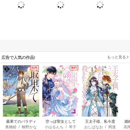
もっと見る
広告で人気の作品!
無料
無料
最果てのパラディ
空っぽ聖女として
王太子様、私今度
婚
奥橋睦
/
柳野かな
小山るんち
/
琴子
おしばなお
/
岡達
高
ン
捨てられたはず
こそあなたに殺さ
っ