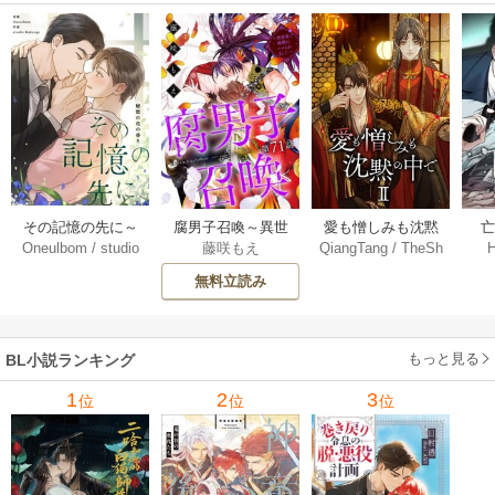
その記憶の先に～
腐男子召喚～異世
愛も憎しみも沈黙
Oneulbom
/
studio
藤咲もえ
QiangTang
/
TheSh
秘密の花の香り～
界で神獣にハメら
の中で【タテヨ
【
Malangs
ubl Website+kkworl
【タテヨミ】 106-1
れました～ 分冊版
ミ】 240巻
無料立読み
d+BailiJunxi
07巻
71巻
もっと見る
BL小説ランキング
1
2
3
位
位
位