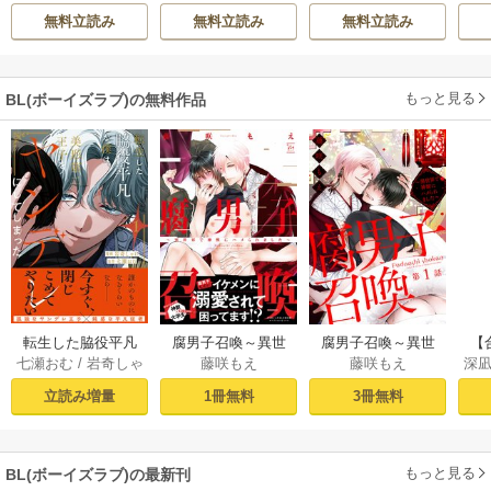
た
/
輪くすさが
英茉
/
先崎真琴
の
が、嫁ぎ先の皇帝
れたくないんで
国
無料立読み
無料立読み
無料立読み
陛下に溺愛されて
す！ ～聖女に嵌め
います
られた貧乏令嬢、
二度目は串刺し回
もっと見る
BL(ボーイズラブ)の無料作品
避します！～
転生した脇役平凡
腐男子召喚～異世
腐男子召喚～異世
【
七瀬おむ
/
岩奇しゃ
藤咲もえ
藤咲もえ
深
な僕は、美形第二
界で神獣にハメら
界で神獣にハメら
ラ
け
王子をヤンデレに
れました～ 【電子
れました～ 分冊版
う
立読み増量
1冊無料
3冊無料
してしまった１
コミック限定特典
： 1
ル
【シーモア限定
付き】
た！
版】
もっと見る
BL(ボーイズラブ)の最新刊