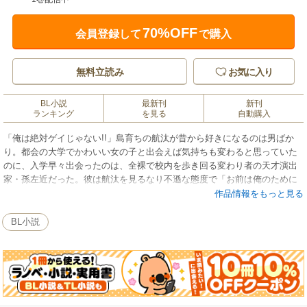
70%OFF
会員登録して
で購入
無料立読み
お気に入り
BL小説
最新刊
新刊
ランキング
を見る
自動購入
「俺は絶対ゲイじゃない!!」島育ちの航汰が昔から好きになるのは男ばか
り。都会の大学でかわいい女の子と出会えば気持ちも変わると思っていた
のに、入学早々出会ったのは、全裸で校内を歩き回る変わり者の天才演出
家・孫左近だった。彼は航汰を見るなり不遜な態度で「お前は俺のために
ここへ来た」と言い放ち、そのまま自分の主宰する演劇部に拉致してしま
作品情報をもっと見る
うのだが!? オレ様演出家×ウブな大学生の演劇ラブライフｖ
BL小説