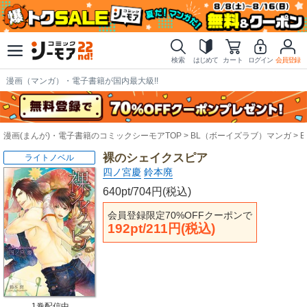
検索
はじめて
カート
ログイン
会員登録
漫画（マンガ）・電子書籍が国内最大級!!
漫画(まんが)・電子書籍のコミックシーモアTOP
BL（ボーイズラブ）マンガ
裸のシェイクスピア
ライトノベル
四ノ宮慶
鈴本廃
640pt/704円(税込)
会員登録限定70%OFFクーポンで
192pt/211円(税込)
1巻配信中