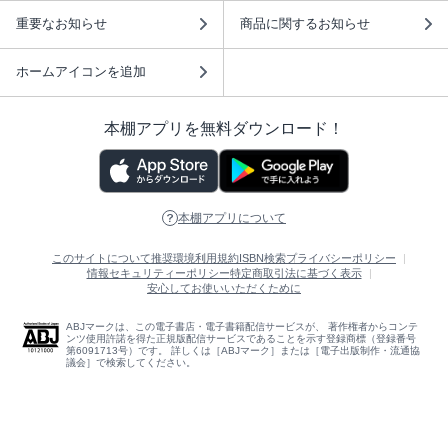
重要なお知らせ
商品に関するお知らせ
ホームアイコンを追加
本棚アプリを無料ダウンロード！
本棚アプリについて
このサイトについて
推奨環境
利用規約
ISBN検索
プライバシーポリシー
情報セキュリティーポリシー
特定商取引法に基づく表示
安心してお使いいただくために
ABJマークは、この電子書店・電子書籍配信サービスが、 著作権者からコンテ
ンツ使用許諾を得た正規版配信サービスであることを示す登録商標（登録番号
第6091713号）です。 詳しくは［ABJマーク］または［電子出版制作・流通協
議会］で検索してください。
(C)NTTソルマーレ