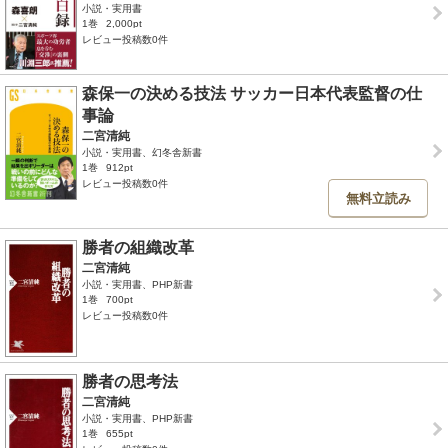
小説・実用書
1巻
2,000pt
レビュー投稿数0件
森保一の決める技法 サッカー日本代表監督の仕
事論
二宮清純
小説・実用書、幻冬舎新書
1巻
912pt
レビュー投稿数0件
無料立読み
勝者の組織改革
二宮清純
小説・実用書、PHP新書
1巻
700pt
レビュー投稿数0件
勝者の思考法
二宮清純
小説・実用書、PHP新書
1巻
655pt