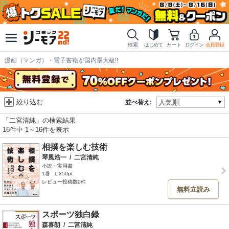
検索
はじめて
カート
ログイン
会員登録
漫画（マンガ）・電子書籍が国内最大級!!
絞り込む
並べ替え:
「二宮清純」の検索結果
16件中 1～16件を表示
相撲を楽しむ技術
琴風浩一
/
二宮清純
小説・実用書
1巻
1,250pt
レビュー投稿数0件
無料立読み
スポーツ独白録
森喜朗
/
二宮清純