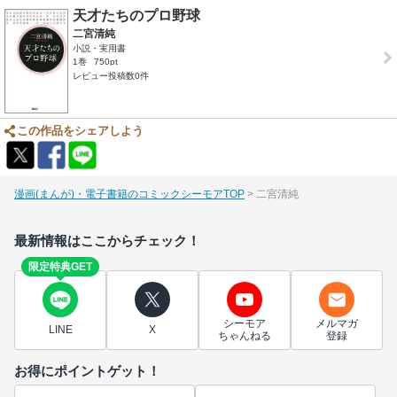
天才たちのプロ野球
二宮清純
小説・実用書
1巻
750pt
レビュー投稿数0件
この作品をシェアしよう
漫画(まんが)・電子書籍のコミックシーモアTOP
二宮清純
最新情報はここからチェック！
限定特典GET
シーモア
メルマガ
LINE
X
ちゃんねる
登録
お得にポイントゲット！