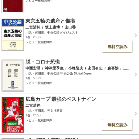
レビュー投稿数0件
東京五輪の遺産と傷痕
二宮清純
/
坂上康博
/
山口香
小説・実用書、中央公論ダイジェスト
1巻
200pt
レビュー投稿数0件
無料立読み
脱・コロナ恐慌
中西宏明
/
神津里季生
/
小峰隆夫
/
玄田有史
/
森喜朗
/
二宮清純
小説・実用書、中央公論/中央公論 Digital Digest
1巻
500pt
レビュー投稿数0件
広島カープ 最強のベストナイン
二宮清純
小説・実用書、光文社新書
1巻
740pt
レビュー投稿数0件
無料立読み