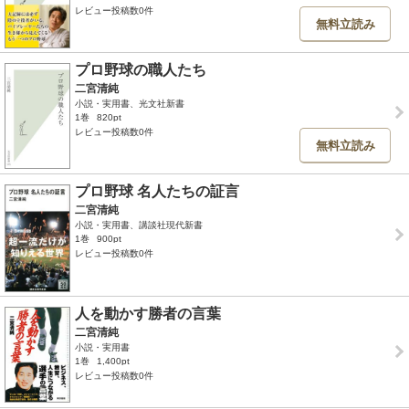
レビュー投稿数0件
無料立読み
プロ野球の職人たち
二宮清純
小説・実用書、光文社新書
1巻
820pt
レビュー投稿数0件
無料立読み
プロ野球 名人たちの証言
二宮清純
小説・実用書、講談社現代新書
1巻
900pt
レビュー投稿数0件
人を動かす勝者の言葉
二宮清純
小説・実用書
1巻
1,400pt
レビュー投稿数0件