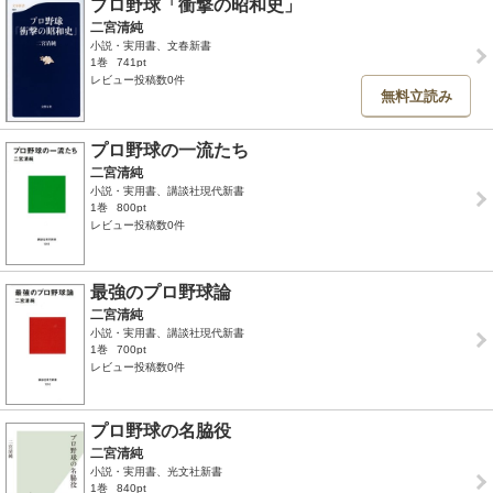
プロ野球「衝撃の昭和史」
二宮清純
小説・実用書、文春新書
1巻
741pt
レビュー投稿数0件
無料立読み
プロ野球の一流たち
二宮清純
小説・実用書、講談社現代新書
1巻
800pt
レビュー投稿数0件
最強のプロ野球論
二宮清純
小説・実用書、講談社現代新書
1巻
700pt
レビュー投稿数0件
プロ野球の名脇役
二宮清純
小説・実用書、光文社新書
1巻
840pt