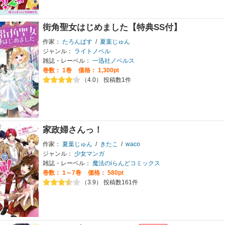
街角聖女はじめました【特典SS付】
作家：
たろんぱす
/
夏葉じゅん
ジャンル：
ライトノベル
雑誌・レーベル：
一迅社ノベルス
巻数：
1巻
価格： 1,300pt
（4.0） 投稿数1件
家政婦さんっ！
作家：
夏葉じゅん
/
きたこ
/
waco
ジャンル：
少女マンガ
雑誌・レーベル：
魔法のiらんどコミックス
巻数：
1～7巻
価格： 580pt
（3.9） 投稿数161件