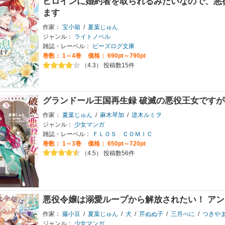
ヒロインに婚約者を取られるみたいなので、悪
ます
作家：
宝小箱
/
夏葉じゅん
ジャンル：
ライトノベル
雑誌・レーベル：
ビーズログ文庫
巻数：
1～4巻
価格： 690pt～790pt
（4.3） 投稿数15件
グランドール王国再生録 破滅の悪役王女です
作家：
夏葉じゅん
/
麻木琴加
/
逆木ルミヲ
ジャンル：
少女マンガ
雑誌・レーベル：
ＦＬＯＳ ＣＯＭＩＣ
巻数：
1～3巻
価格： 650pt～720pt
（4.5） 投稿数56件
悪役令嬢は溺愛ループから解放されたい！ ア
作家：
藤小豆
/
夏葉じゅん
/
犬
/
芹ぬぬ子
/
三月べに
/
つきや
ジャンル：
少女マンガ