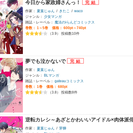
今日から家政婦さんっ！
作家：
夏葉じゅん
/
きたこ
/
waco
ジャンル：
少女マンガ
雑誌・レーベル：
魔法のiらんどコミックス
巻数：
1～5巻
価格： 600pt～740pt
（3.9） 投稿数10件
夢でも泣かないで
作家：
夏葉じゅん
ジャンル：
BLマンガ
雑誌・レーベル：
gateauコミックス
巻数：
1巻
価格： 680pt
（3.8） 投稿数8件
逆転カレシ～あざとかわいいアイドル×肉体派
作家：
夏葉じゅん
/
芽獅