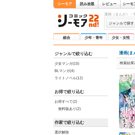
シーモア
読み放題
レビュー
シーモ
漫画（まんが）・
ジャンルで探す
総合
少年・青年
少女・女性
漫画(ま
ジャンルで絞り込む
検索結果2
少女マンガ(10)
BLマンガ(4)
ライトノベル(12)
お得で絞り込む
お得すべて(2)
無料版あり(2)
作家で絞り込む
選択解除