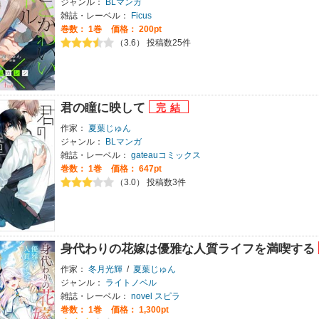
ジャンル：
BLマンガ
雑誌・レーベル：
Ficus
巻数：
1巻
価格： 200pt
（3.6） 投稿数25件
君の瞳に映して
作家：
夏葉じゅん
ジャンル：
BLマンガ
雑誌・レーベル：
gateauコミックス
巻数：
1巻
価格： 647pt
（3.0） 投稿数3件
身代わりの花嫁は優雅な人質ライフを満喫する
作家：
冬月光輝
/
夏葉じゅん
ジャンル：
ライトノベル
雑誌・レーベル：
novel スピラ
巻数：
1巻
価格： 1,300pt