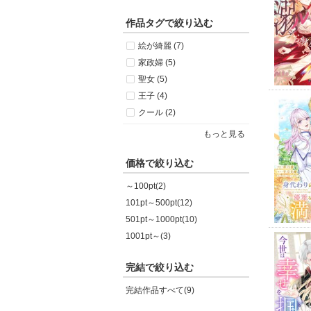
作品タグで絞り込む
絵が綺麗 (7)
家政婦 (5)
聖女 (5)
王子 (4)
クール (2)
もっと見る
価格で絞り込む
～100pt(2)
101pt～500pt(12)
501pt～1000pt(10)
1001pt～(3)
完結で絞り込む
完結作品すべて(9)