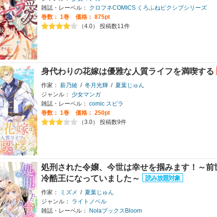
雑誌・レーベル：
クロフネCOMICS くろふねピクシブシリーズ
巻数：
1巻
価格： 875pt
（4.0） 投稿数11件
身代わりの花嫁は優雅な人質ライフを満喫する
作家：
薪乃綾
/
冬月光輝
/
夏葉じゅん
ジャンル：
少女マンガ
雑誌・レーベル：
comic スピラ
巻数：
1巻
価格： 250pt
（3.0） 投稿数9件
処刑された令嬢、今世は幸せを掴みます！～前
冷酷王になっていました～
作家：
ミズメ
/
夏葉じゅん
ジャンル：
ライトノベル
雑誌・レーベル：
NolaブックスBloom