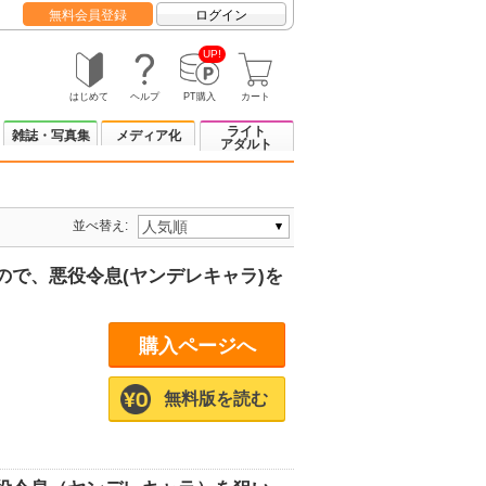
無料会員登録
ログイン
UP!
はじめて
ヘルプ
PT購入
カート
ライト
雑誌・写真集
メディア化
アダルト
並べ替え:
で、悪役令息(ヤンデレキャラ)を
購入ページへ
無料版を読む