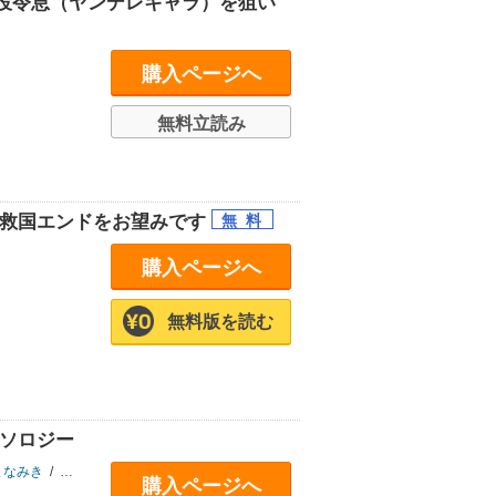
役令息（ヤンデレキャラ）を狙い
購入ページへ
無料立読み
が救国エンドをお望みです
購入ページへ
無料版を読む
ンソロジー
まなみき
/
シアノ
/
高峰顕
/
石河翠
/
逆木ルミヲ
/
井ノ中かえる
購入ページへ