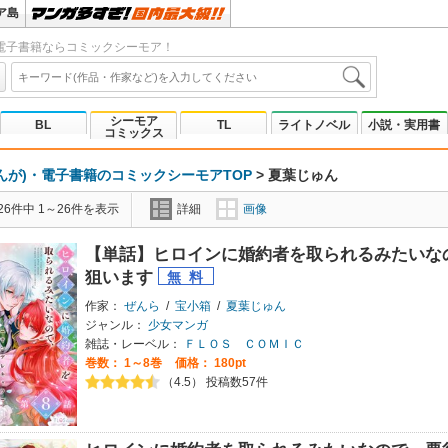
ア島
電子書籍ならコミックシーモア！
シーモア
BL
TL
ライトノベル
小説・実用書
コミックス
んが)・電子書籍のコミックシーモアTOP
>
夏葉じゅん
6件中 1～26件を表示
詳細
画像
【単話】ヒロインに婚約者を取られるみたいなの
狙います
作家：
ぜんら
/
宝小箱
/
夏葉じゅん
ジャンル：
少女マンガ
雑誌・レーベル：
ＦＬＯＳ ＣＯＭＩＣ
巻数：
1～8巻
価格： 180pt
（4.5） 投稿数57件