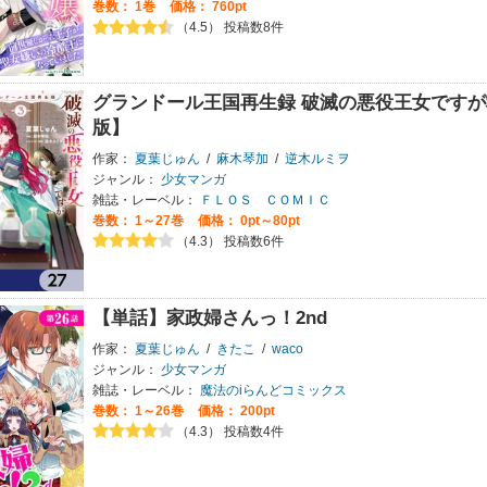
巻数：
1巻
価格： 760pt
（4.5） 投稿数8件
グランドール王国再生録 破滅の悪役王女です
版】
作家：
夏葉じゅん
/
麻木琴加
/
逆木ルミヲ
ジャンル：
少女マンガ
雑誌・レーベル：
ＦＬＯＳ ＣＯＭＩＣ
巻数：
1～27巻
価格： 0pt～80pt
（4.3） 投稿数6件
【単話】家政婦さんっ！2nd
作家：
夏葉じゅん
/
きたこ
/
waco
ジャンル：
少女マンガ
雑誌・レーベル：
魔法のiらんどコミックス
巻数：
1～26巻
価格： 200pt
（4.3） 投稿数4件