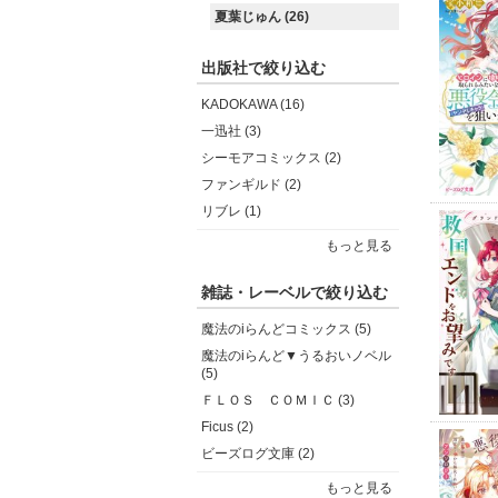
夏葉じゅん (26)
出版社で絞り込む
KADOKAWA (16)
一迅社 (3)
シーモアコミックス (2)
ファンギルド (2)
リブレ (1)
もっと見る
雑誌・レーベルで絞り込む
魔法のiらんどコミックス (5)
魔法のiらんど▼うるおいノベル
(5)
ＦＬＯＳ ＣＯＭＩＣ (3)
Ficus (2)
ビーズログ文庫 (2)
もっと見る