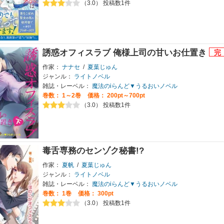
（3.0） 投稿数1件
誘惑オフィスラブ 俺様上司の甘いお仕置き
作家：
ナナセ
/
夏葉じゅん
ジャンル：
ライトノベル
雑誌・レーベル：
魔法のiらんど▼うるおいノベル
巻数：
1～2巻
価格： 200pt～700pt
（3.0） 投稿数1件
毒舌専務のセンゾク秘書!?
作家：
夏帆
/
夏葉じゅん
ジャンル：
ライトノベル
雑誌・レーベル：
魔法のiらんど▼うるおいノベル
巻数：
1巻
価格： 300pt
（3.0） 投稿数1件