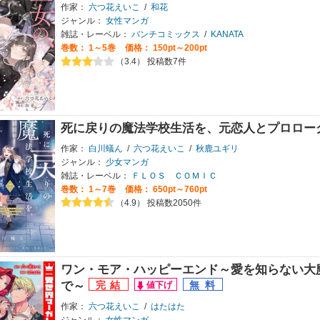
作家：
六つ花えいこ
/
和花
ジャンル：
女性マンガ
雑誌・レーベル：
バンチコミックス
/
KANATA
巻数：
1～5巻
価格： 150pt～200pt
（3.4） 投稿数7件
死に戻りの魔法学校生活を、元恋人とプロロー
作家：
白川蟻ん
/
六つ花えいこ
/
秋鹿ユギリ
ジャンル：
少女マンガ
雑誌・レーベル：
ＦＬＯＳ ＣＯＭＩＣ
巻数：
1～7巻
価格： 650pt～760pt
（4.9） 投稿数2050件
ワン・モア・ハッピーエンド～愛を知らない大
で～
作家：
六つ花えいこ
/
はたはた
ジャンル：
女性マンガ