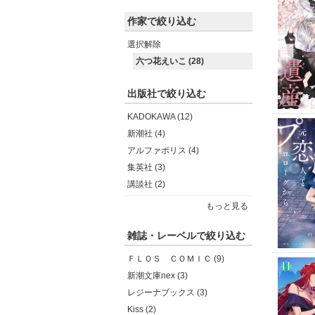
作家で絞り込む
選択解除
六つ花えいこ (28)
出版社で絞り込む
KADOKAWA (12)
新潮社 (4)
アルファポリス (4)
集英社 (3)
講談社 (2)
もっと見る
雑誌・レーベルで絞り込む
ＦＬＯＳ ＣＯＭＩＣ (9)
新潮文庫nex (3)
レジーナブックス (3)
Kiss (2)