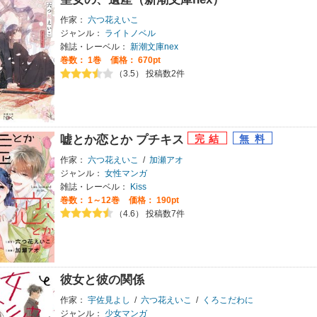
作家：
六つ花えいこ
ジャンル：
ライトノベル
雑誌・レーベル：
新潮文庫nex
巻数：
1巻
価格： 670pt
（3.5） 投稿数2件
嘘とか恋とか プチキス
作家：
六つ花えいこ
/
加瀬アオ
ジャンル：
女性マンガ
雑誌・レーベル：
Kiss
巻数：
1～12巻
価格： 190pt
（4.6） 投稿数7件
彼女と彼の関係
作家：
宇佐見よし
/
六つ花えいこ
/
くろこだわに
ジャンル：
少女マンガ