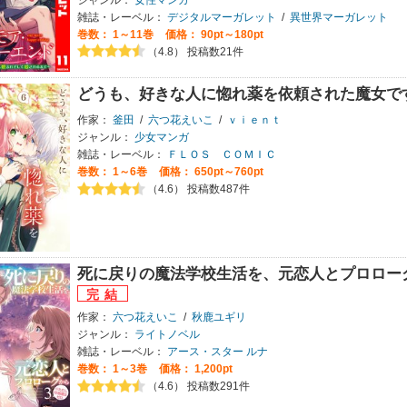
雑誌・レーベル：
デジタルマーガレット
/
異世界マーガレット
巻数：
1～11巻
価格： 90pt～180pt
（4.8） 投稿数21件
どうも、好きな人に惚れ薬を依頼された魔女で
作家：
釜田
/
六つ花えいこ
/
ｖｉｅｎｔ
ジャンル：
少女マンガ
雑誌・レーベル：
ＦＬＯＳ ＣＯＭＩＣ
巻数：
1～6巻
価格： 650pt～760pt
（4.6） 投稿数487件
死に戻りの魔法学校生活を、元恋人とプロロー
作家：
六つ花えいこ
/
秋鹿ユギリ
ジャンル：
ライトノベル
雑誌・レーベル：
アース・スター ルナ
巻数：
1～3巻
価格： 1,200pt
（4.6） 投稿数291件