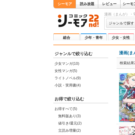
シーモア
読み放題
レビュー
シーモ
漫画（まんが）・
ジャンルで探す
総合
少年・青年
少女・女性
漫画(ま
ジャンルで絞り込む
検索結果2
少女マンガ(10)
女性マンガ(5)
ライトノベル(9)
小説・実用書(4)
お得で絞り込む
お得すべて(5)
無料版あり(3)
値引き/還元(2)
立読み増量(2)