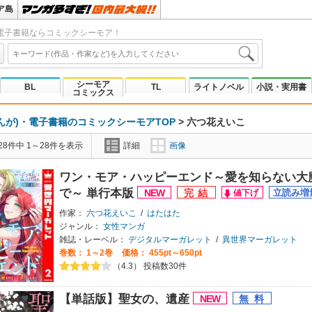
ア島
電子書籍ならコミックシーモア！
シーモア
BL
TL
ライトノベル
小説・実用書
コミックス
んが)・電子書籍のコミックシーモアTOP
>
六つ花えいこ
8件中 1～28件を表示
詳細
画像
ワン・モア・ハッピーエンド～愛を知らない大
で～ 単行本版
作家：
六つ花えいこ
/
はたはた
ジャンル：
女性マンガ
雑誌・レーベル：
デジタルマーガレット
/
異世界マーガレット
巻数：
1～2巻
価格： 455pt～650pt
（4.3） 投稿数30件
【単話版】聖女の、遺産