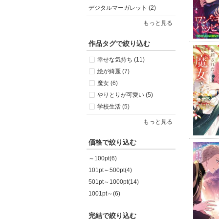
デジタルマーガレット (2)
もっと見る
作品タグで絞り込む
幸せな気持ち (11)
絵が綺麗 (7)
魔女 (6)
やりとりが可愛い (5)
学校生活 (5)
もっと見る
価格で絞り込む
～100pt(6)
101pt～500pt(4)
501pt～1000pt(14)
1001pt～(6)
完結で絞り込む