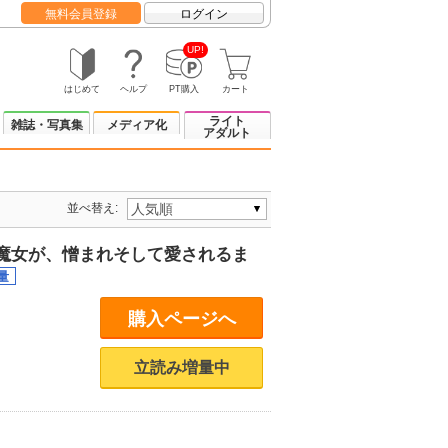
無料会員登録
ログイン
UP!
はじめて
ヘルプ
PT購入
カート
ライト
雑誌・写真集
メディア化
アダルト
並べ替え:
魔女が、憎まれそして愛されるま
購入ページへ
立読み増量中