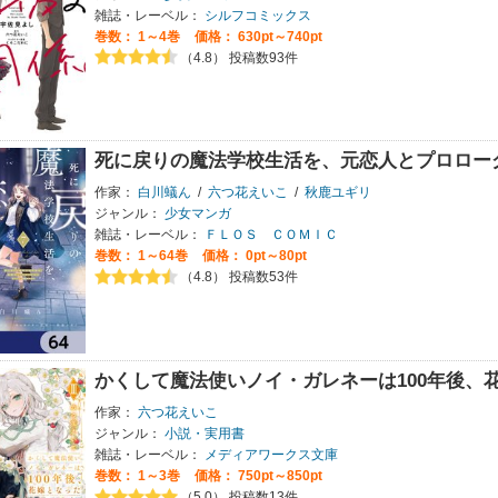
雑誌・レーベル：
シルフコミックス
巻数：
1～4巻
価格： 630pt～740pt
（4.8） 投稿数93件
死に戻りの魔法学校生活を、元恋人とプロロー
作家：
白川蟻ん
/
六つ花えいこ
/
秋鹿ユギリ
ジャンル：
少女マンガ
雑誌・レーベル：
ＦＬＯＳ ＣＯＭＩＣ
巻数：
1～64巻
価格： 0pt～80pt
（4.8） 投稿数53件
かくして魔法使いノイ・ガレネーは100年後、
作家：
六つ花えいこ
ジャンル：
小説・実用書
雑誌・レーベル：
メディアワークス文庫
巻数：
1～3巻
価格： 750pt～850pt
（5.0） 投稿数13件