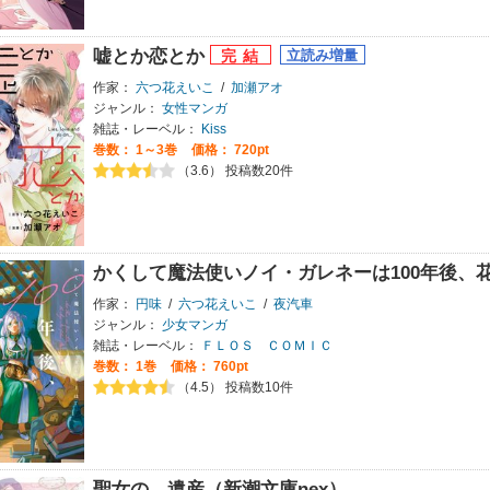
嘘とか恋とか
作家：
六つ花えいこ
/
加瀬アオ
ジャンル：
女性マンガ
雑誌・レーベル：
Kiss
巻数：
1～3巻
価格： 720pt
（3.6） 投稿数20件
かくして魔法使いノイ・ガレネーは100年後、
作家：
円味
/
六つ花えいこ
/
夜汽車
ジャンル：
少女マンガ
雑誌・レーベル：
ＦＬＯＳ ＣＯＭＩＣ
巻数：
1巻
価格： 760pt
（4.5） 投稿数10件
聖女の、遺産（新潮文庫nex）