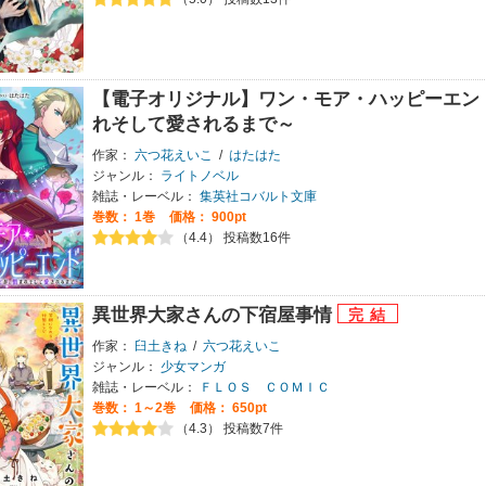
【電子オリジナル】ワン・モア・ハッピーエン
れそして愛されるまで～
作家：
六つ花えいこ
/
はたはた
ジャンル：
ライトノベル
雑誌・レーベル：
集英社コバルト文庫
巻数：
1巻
価格： 900pt
（4.4） 投稿数16件
異世界大家さんの下宿屋事情
作家：
臼土きね
/
六つ花えいこ
ジャンル：
少女マンガ
雑誌・レーベル：
ＦＬＯＳ ＣＯＭＩＣ
巻数：
1～2巻
価格： 650pt
（4.3） 投稿数7件