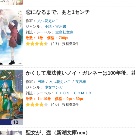
恋になるまで、あと1センチ
作家：
六つ花えいこ
ジャンル：
小説・実用書
雑誌・レーベル：
宝島社文庫
巻数：
1巻
価格： 700pt
（4.7） 投稿数3件
かくして魔法使いノイ・ガレネーは100年後、
作家：
円味
/
六つ花えいこ
/
夜汽車
ジャンル：
少女マンガ
雑誌・レーベル：
ＦＬＯＳ ＣＯＭＩＣ
巻数：
1～10巻
価格： 0pt～80pt
（4.0） 投稿数3件
聖女が、壺（新潮文庫nex）