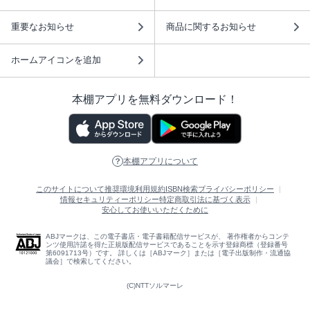
重要なお知らせ
商品に関するお知らせ
ホームアイコンを追加
本棚アプリを無料ダウンロード！
本棚アプリについて
このサイトについて
推奨環境
利用規約
ISBN検索
プライバシーポリシー
情報セキュリティーポリシー
特定商取引法に基づく表示
安心してお使いいただくために
ABJマークは、この電子書店・電子書籍配信サービスが、 著作権者からコンテ
ンツ使用許諾を得た正規版配信サービスであることを示す登録商標（登録番号
第6091713号）です。 詳しくは［ABJマーク］または［電子出版制作・流通協
議会］で検索してください。
(C)NTTソルマーレ