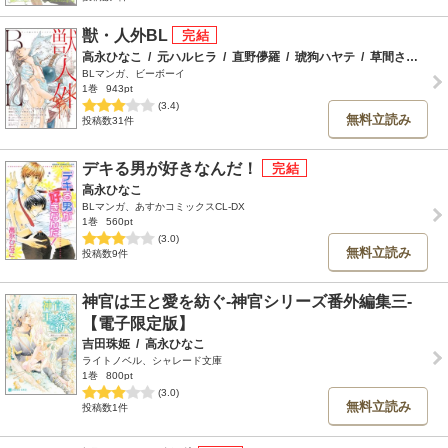
獣・人外BL
高永ひなこ
/
元ハルヒラ
/
直野儚羅
/
琥狗ハヤテ
/
草間さかえ
/
BLマンガ、ビーボーイ
1巻
943pt
(3.4)
無料立読み
投稿数31件
デキる男が好きなんだ！
高永ひなこ
BLマンガ、あすかコミックスCL-DX
1巻
560pt
(3.0)
無料立読み
投稿数9件
神官は王と愛を紡ぐ-神官シリーズ番外編集三-
【電子限定版】
吉田珠姫
/
高永ひなこ
ライトノベル、シャレード文庫
1巻
800pt
(3.0)
無料立読み
投稿数1件