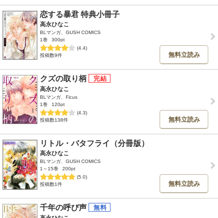
恋する暴君 特典小冊子
高永ひなこ
BLマンガ、GUSH COMICS
1巻
300pt
(4.4)
無料立読み
投稿数9件
クズの取り柄
高永ひなこ
BLマンガ、Ficus
1巻
120pt
(4.3)
無料立読み
投稿数138件
リトル・バタフライ（分冊版）
高永ひなこ
BLマンガ、GUSH COMICS
1～15巻
200pt
(5.0)
無料立読み
投稿数1件
千年の呼び声
高永ひなこ