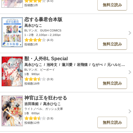
(4.0)
無料立読み
投稿数1件
恋する暴君合本版
高永ひなこ
BLマンガ、GUSH COMICS
1～2巻
2,100pt～2,160pt
(4.0)
無料立読み
投稿数1件
獣・人外BL Special
高永ひなこ
/
池玲文
/
蓮川愛
/
岩飛猫
/
ながべ
/
元ハルヒラ
/
稲
BLマンガ、ビーボーイ
1巻
980pt
(3.9)
無料立読み
投稿数18件
神官は王を狂わせる
吉田珠姫
/
高永ひなこ
ライトノベル、ガッシュ文庫
1巻
600pt
(3.9)
無料立読み
投稿数12件