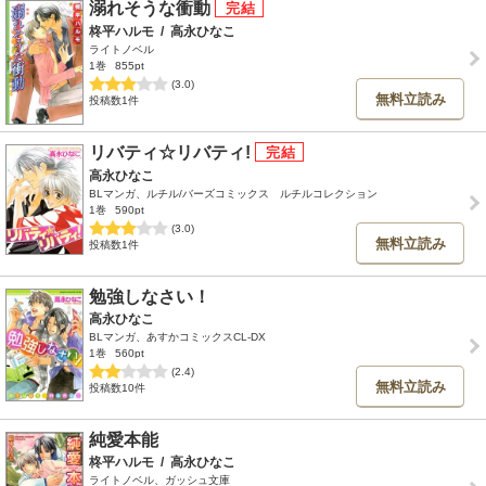
溺れそうな衝動
柊平ハルモ
/
高永ひなこ
ライトノベル
1巻
855pt
(3.0)
無料立読み
投稿数1件
リバティ☆リバティ!
高永ひなこ
BLマンガ、ルチル/バーズコミックス ルチルコレクション
1巻
590pt
(3.0)
無料立読み
投稿数1件
勉強しなさい！
高永ひなこ
BLマンガ、あすかコミックスCL-DX
1巻
560pt
(2.4)
無料立読み
投稿数10件
純愛本能
柊平ハルモ
/
高永ひなこ
ライトノベル、ガッシュ文庫