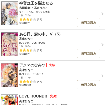
神官は王を悩ませる
吉田珠姫
/
高永ひなこ
ライトノベル、ガッシュ文庫
1巻
620pt
(3.9)
無料立読み
投稿数9件
ある日、森の中。Ⅴ（5）
高永ひなこ
BLマンガ、GUSH PLUS
1巻
400pt
(3.9)
無料立読み
投稿数8件
アクマのひみつ
高永ひなこ
BLマンガ、ビーボーイ
1巻
571pt
(3.8)
無料立読み
投稿数20件
LOVE ROUND!!
高永ひなこ