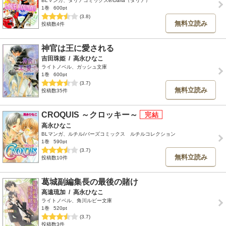
BLマンガ、ダリアコミックスe/Daria（ダリア）
1巻
600pt
(3.8)
無料立読み
投稿数4件
神官は王に愛される
吉田珠姫
/
高永ひなこ
ライトノベル、ガッシュ文庫
1巻
600pt
(3.7)
無料立読み
投稿数35件
CROQUIS ～クロッキー～
高永ひなこ
BLマンガ、ルチル/バーズコミックス ルチルコレクション
1巻
590pt
(3.7)
無料立読み
投稿数10件
葛城副編集長の最後の賭け
高遠琉加
/
高永ひなこ
ライトノベル、角川ルビー文庫
1巻
520pt
(3.7)
投稿数3件