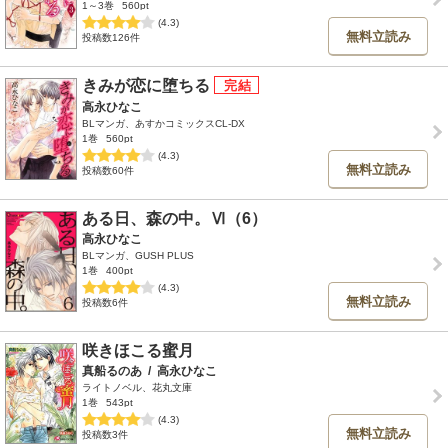
1～3巻
560pt
(4.3)
無料立読み
投稿数126件
きみが恋に堕ちる
高永ひなこ
BLマンガ、あすかコミックスCL-DX
1巻
560pt
(4.3)
無料立読み
投稿数60件
ある日、森の中。Ⅵ（6）
高永ひなこ
BLマンガ、GUSH PLUS
1巻
400pt
(4.3)
無料立読み
投稿数6件
咲きほこる蜜月
真船るのあ
/
高永ひなこ
ライトノベル、花丸文庫
1巻
543pt
(4.3)
無料立読み
投稿数3件