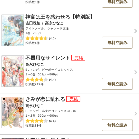
無料立読み
投稿数6件
神官は王を惑わせる【特別版】
吉田珠姫
/
高永ひなこ
ライトノベル、シャレード文庫
1巻
700pt
(4.5)
無料立読み
投稿数4件
不器用なサイレント
高永ひなこ
BLマンガ、ビーボーイコミックス
1～6巻
562pt～869pt
(4.4)
無料立読み
投稿数219件
きみが恋に乱れる
高永ひなこ
BLマンガ、あすかコミックスCL-DX
1～2巻
560pt～600pt
(4.4)
無料立読み
投稿数83件