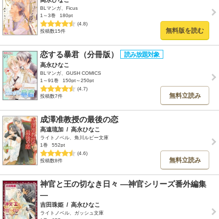
BLマンガ、Ficus
1～3巻
180pt
(4.8)
無料版を読む
投稿数15件
恋する暴君（分冊版）
高永ひなこ
BLマンガ、GUSH COMICS
1～91巻
150pt～250pt
(4.7)
無料立読み
投稿数7件
成澤准教授の最後の恋
高遠琉加
/
高永ひなこ
ライトノベル、角川ルビー文庫
1巻
552pt
(4.6)
無料立読み
投稿数8件
神官と王の切なき日々 ―神官シリーズ番外編集
―
吉田珠姫
/
高永ひなこ
ライトノベル、ガッシュ文庫