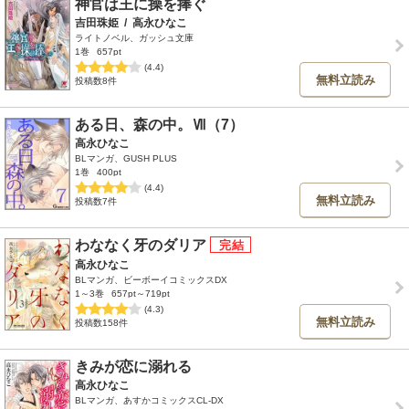
神官は王に操を捧ぐ
吉田珠姫
/
高永ひなこ
ライトノベル、ガッシュ文庫
1巻
657pt
(4.4)
無料立読み
投稿数8件
ある日、森の中。Ⅶ（7）
高永ひなこ
BLマンガ、GUSH PLUS
1巻
400pt
(4.4)
無料立読み
投稿数7件
わななく牙のダリア
高永ひなこ
BLマンガ、ビーボーイコミックスDX
1～3巻
657pt～719pt
(4.3)
無料立読み
投稿数158件
きみが恋に溺れる
高永ひなこ
BLマンガ、あすかコミックスCL-DX