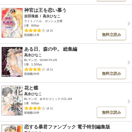
神官は王を恋い慕う
吉田珠姫
/
高永ひなこ
ライトノベル、ガッシュ文庫
1巻
600pt
(4.2)
無料立読み
投稿数11件
ある日、森の中。 総集編
高永ひなこ
BLマンガ、GUSH PLUS
1巻
1,500pt
(4.1)
無料立読み
投稿数35件
花と蝶
高永ひなこ
BLマンガ、あすかコミックスCL-DX
1巻
600pt
(4.1)
無料立読み
投稿数33件
恋する暴君ファンブック 電子特別編集版