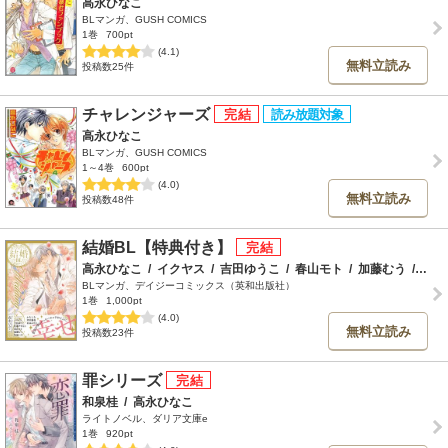
高永ひなこ
BLマンガ、GUSH COMICS
1巻
700pt
(4.1)
無料立読み
投稿数25件
チャレンジャーズ
高永ひなこ
BLマンガ、GUSH COMICS
1～4巻
600pt
(4.0)
無料立読み
投稿数48件
結婚BL【特典付き】
高永ひなこ
/
イクヤス
/
吉田ゆうこ
/
春山モト
/
加藤むう
/
佐藤
BLマンガ、デイジーコミックス（英和出版社）
1巻
1,000pt
(4.0)
無料立読み
投稿数23件
罪シリーズ
和泉桂
/
高永ひなこ
ライトノベル、ダリア文庫e
1巻
920pt