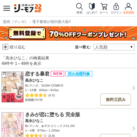
検索
はじめて
カート
ログイン
会員登録
漫画（マンガ）・電子書籍が国内最大級!!
絞り込む
並べ替え:
「高永ひなこ」の検索結果
49件中 1～49件を表示
恋する暴君
高永ひなこ
BLマンガ、GUSH COMICS
1～16巻
600pt～815pt
(4.5)
無料立読み
投稿数707件
きみが恋に堕ちる 完全版
高永ひなこ
BLマンガ、あすかコミックスCL-DX
1～4巻
970pt～1,200pt
(3.9)