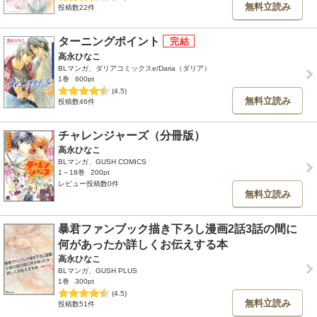
無料立読み
投稿数22件
ターニングポイント
高永ひなこ
BLマンガ、ダリアコミックスe/Daria（ダリア）
1巻
600pt
(4.5)
無料立読み
投稿数46件
チャレンジャーズ（分冊版）
高永ひなこ
BLマンガ、GUSH COMICS
1～18巻
200pt
レビュー投稿数0件
無料立読み
暴君ファンブック描き下ろし漫画2話3話の間に
何があったか詳しくお伝えする本
高永ひなこ
BLマンガ、GUSH PLUS
1巻
300pt
(4.5)
無料立読み
投稿数51件