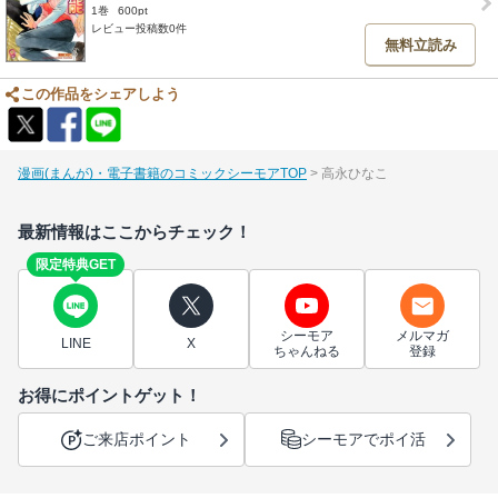
1巻
600pt
レビュー投稿数0件
無料立読み
この作品をシェアしよう
漫画(まんが)・電子書籍のコミックシーモアTOP
高永ひなこ
最新情報はここからチェック！
限定特典GET
シーモア
メルマガ
LINE
X
ちゃんねる
登録
お得にポイントゲット！
ご来店ポイント
シーモアでポイ活