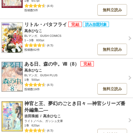
1巻
657pt
(4.6)
無料立読み
投稿数5件
リトル・バタフライ
高永ひなこ
BLマンガ、GUSH COMICS
1～3巻
600pt
(4.5)
無料立読み
投稿数62件
ある日、森の中。Ⅷ（8）
高永ひなこ
BLマンガ、GUSH PLUS
1巻
500pt
(4.5)
無料立読み
投稿数19件
神官と王、夢幻のごとき日々 ―神官シリーズ番
外編集二―
吉田珠姫
/
高永ひなこ
ライトノベル、ガッシュ文庫
1巻
620pt
(4.5)