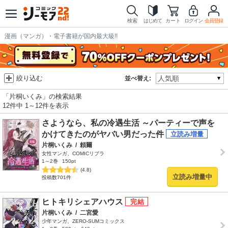
検索
はじめて
カート
ログイン
会員登録
漫画（マンガ）・電子書籍が国内最大級!!
絞り込む
並べ替え:
「片桐いくみ」の検索結果
12件中 1～12件を表示
さようなら、私の冷遇生活 ～パーティーで声を
かけてきたのがヤバい男だった件
片桐いくみ
/
頼爾
女性マンガ、COMICリブラ
1～2巻
150pt
(4.8)
立読み増量中
投稿数701件
ヒトキリシェアハウス
片桐いくみ
/
二宮愛
少年マンガ、ZERO-SUMコミックス