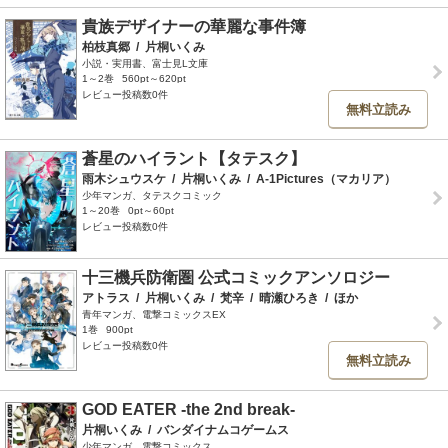
貴族デザイナーの華麗な事件簿
柏枝真郷
/
片桐いくみ
小説・実用書、富士見L文庫
1～2巻
560pt～620pt
レビュー投稿数0件
無料立読み
蒼星のハイラント【タテスク】
雨木シュウスケ
/
片桐いくみ
/
A-1Pictures（マカリア）
少年マンガ、タテスクコミック
1～20巻
0pt～60pt
レビュー投稿数0件
十三機兵防衛圏 公式コミックアンソロジー
アトラス
/
片桐いくみ
/
梵辛
/
晴瀬ひろき
/
ほか
青年マンガ、電撃コミックスEX
1巻
900pt
レビュー投稿数0件
無料立読み
GOD EATER -the 2nd break-
片桐いくみ
/
バンダイナムコゲームス
少年マンガ、電撃コミックス