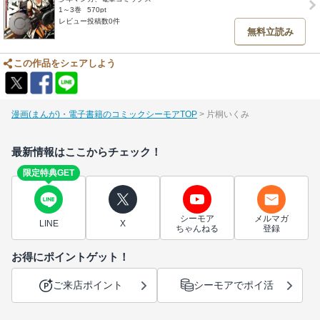
1～3巻
570pt
レビュー投稿数0件
無料立読み
この作品をシェアしよう
漫画(まんが)・電子書籍のコミックシーモアTOP
片桐いくみ
最新情報はここからチェック！
限定特典GET
シーモア
メルマガ
LINE
X
ちゃんねる
登録
お得にポイントゲット！
ご来店ポイント
シーモアでポイ活