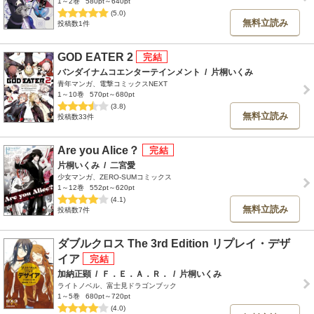
1～2巻
580pt～640pt
(5.0)
無料立読み
投稿数1件
GOD EATER 2
バンダイナムコエンターテインメント
/
片桐いくみ
青年マンガ、電撃コミックスNEXT
1～10巻
570pt～680pt
(3.8)
無料立読み
投稿数33件
Are you Alice？
片桐いくみ
/
二宮愛
少女マンガ、ZERO-SUMコミックス
1～12巻
552pt～620pt
(4.1)
無料立読み
投稿数7件
ダブルクロス The 3rd Edition リプレイ・デザ
イア
加納正顕
/
Ｆ．Ｅ．Ａ．Ｒ．
/
片桐いくみ
ライトノベル、富士見ドラゴンブック
1～5巻
680pt～720pt
(4.0)