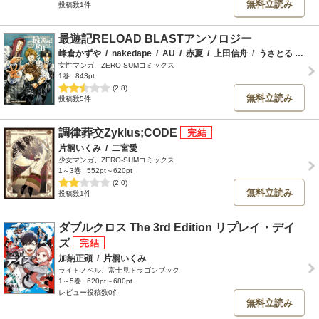
無料立読み
投稿数1件
最遊記RELOAD BLASTアンソロジー
峰倉かずや
/
nakedape
/
AU
/
赤夏
/
上田信舟
/
うさとる
/
遠
女性マンガ、ZERO-SUMコミックス
1巻
843pt
(2.8)
無料立読み
投稿数5件
調律葬交Zyklus;CODE
片桐いくみ
/
二宮愛
少女マンガ、ZERO-SUMコミックス
1～3巻
552pt～620pt
(2.0)
無料立読み
投稿数1件
ダブルクロス The 3rd Edition リプレイ・デイ
ズ
加納正顕
/
片桐いくみ
ライトノベル、富士見ドラゴンブック
1～5巻
620pt～680pt
レビュー投稿数0件
無料立読み