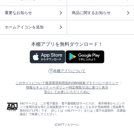
重要なお知らせ
商品に関するお知らせ
ホームアイコンを追加
本棚アプリを無料ダウンロード！
本棚アプリについて
このサイトについて
推奨環境
利用規約
ISBN検索
プライバシーポリシー
情報セキュリティーポリシー
特定商取引法に基づく表示
安心してお使いいただくために
ABJマークは、この電子書店・電子書籍配信サービスが、 著作権者からコンテ
ンツ使用許諾を得た正規版配信サービスであることを示す登録商標（登録番号
第6091713号）です。 詳しくは［ABJマーク］または［電子出版制作・流通協
議会］で検索してください。
(C)NTTソルマーレ