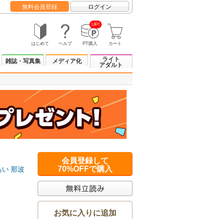
無料会員登録
ログイン
UP!
はじめて
ヘルプ
PT購入
カート
ライト
雑誌・写真集
メディア化
アダルト
会員登録して
70%OFFで購入
あい
那波
お気に入りに追加