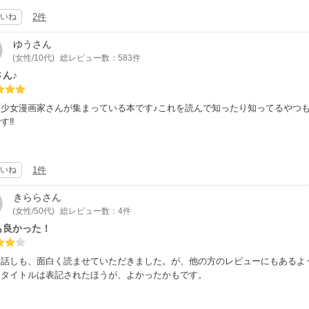
いね
2件
ゆう
さん
(女性/10代)
総レビュー数：583件
ん♪
な少女漫画家さんが集まっている本です♪これを読んで知ったり知ってるやつ
す‼︎
いね
1件
きらら
さん
(女性/50代)
総レビュー数：4件
も良かった！
お話しも、面白く読ませていただきました。が、他の方のレビューにもあるよ
、タイトルは表記されたほうが、よかったかもです。