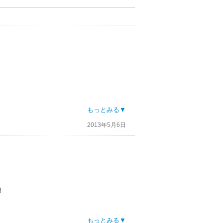
もっとみる▼
2013年5月6日
切なのが残念でした。
!
もっとみる▼