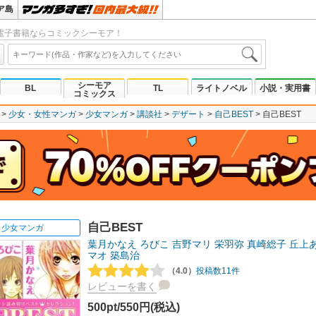
ア島
電子書籍ならコミックシーモア！
シーモア
BL
TL
ライトノベル
小説・実用書
コミックス
少女・女性マンガ
少女マンガ
講談社
デザート
自己BEST
自己BEST
自己BEST
少女マンガ
葉月かなえ
ろびこ
吉野マリ
栄羽弥
真崎総子
丘上
マオ
築島治
（4.0）
投稿数11件
レビューを書く
500pt/550円(税込)