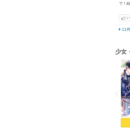
で！
い
11
少女
o
v
P
r
e
i
u