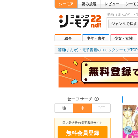
シーモア
読み放題
レビュー
シーモ
漫画（まんが）・
ジャンルで探す
総合
少年・青年
少女・女性
漫画(まんが)・電子書籍のコミックシーモアTOP
セーフサーチ
？
強
中
OFF
国内最大級の電子書籍サイト
無料会員登録