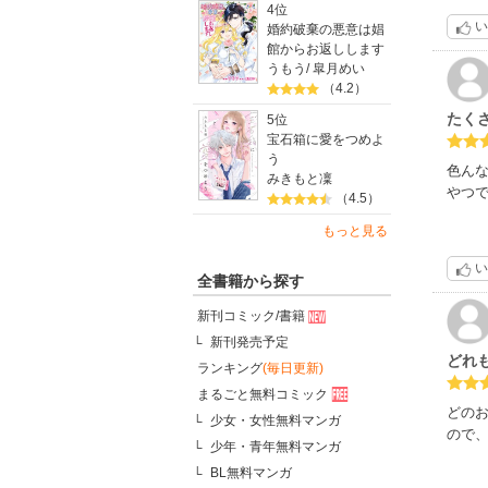
4位
い
婚約破棄の悪意は娼
館からお返しします
うもう
/
皐月めい
（4.2）
たくさ
5位
宝石箱に愛をつめよ
う
色ん
みきもと凜
やつで
（4.5）
もっと見る
い
全書籍から探す
新刊コミック/書籍
新刊発売予定
どれ
ランキング
(毎日更新)
まるごと無料コミック
どの
少女・女性無料マンガ
ので
少年・青年無料マンガ
BL無料マンガ