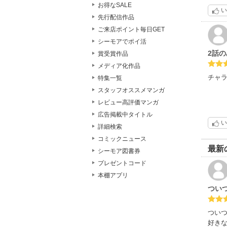
お得なSALE
い
先行配信作品
ご来店ポイント毎日GET
シーモアでポイ活
2話
賞受賞作品
メディア化作品
チャ
特集一覧
スタッフオススメマンガ
レビュー高評価マンガ
広告掲載中タイトル
い
詳細検索
コミックニュース
最新
シーモア図書券
プレゼントコード
本棚アプリ
つい
つい
好き