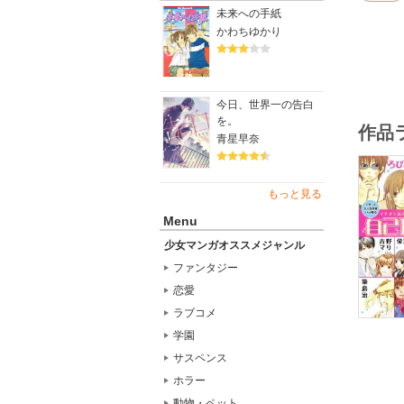
未来への手紙
かわちゆかり
今日、世界一の告白
を。
作品
青星早奈
もっと見る
Menu
少女マンガオススメジャンル
ファンタジー
恋愛
ラブコメ
学園
サスペンス
ホラー
動物・ペット