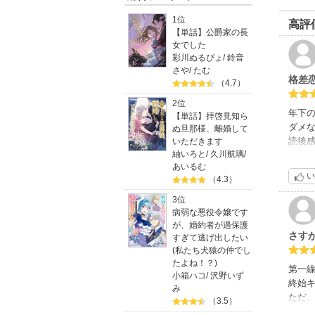
1位
高評
【単話】公爵家の長
女でした
彩川ぬるぴょ
/
鈴音
さや
/
たむ
格差
（4.7）
2位
年下
【単話】拝啓見知ら
ダメな
ぬ旦那様、離婚して
読後感
いただきます
紬いろと
/
久川航璃
/
あいるむ
この
い
（4.3）
まと
どの
3位
病弱な悪役令嬢です
が、婚約者が過保護
さすが
すぎて逃げ出したい
(私たち犬猿の仲でし
たよね！？)
第一線
小箱ハコ
/
沢野いず
終始
み
ただ、
（3.5）
損し