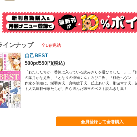
ラインナップ
全1巻完結
自己BEST
500pt/550円(税込)
「わたしたちが一番気に入っている読みきりを選びました！」…「
の葉月かなえ氏、「となりの怪物くん」ろびこ氏、「桃色へヴン！
作家を筆頭に、栄羽弥氏、真崎総子氏、丘上あい氏、那波マオ氏、
ト人気連載作家たちが、自ら選んだ珠玉のベスト読みきり集！
会員登録して全巻購入