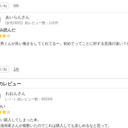
いね
0件
あいらん
さん
(女性/30代)
総レビュー数：112件
のみ読んだ
ラ男くんが良い働きをしてくれてるー。初めてってことに対する意識の違い？
いね
1件
のレビュー
わおん
さん
(－/－)
総レビュー数：6929件
つい
つい購入してしまった本。
な漫画家さんが複数いたのでこれは購入しても楽しめるなと思って。