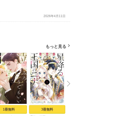
2026年4月11日
もっと見る
N
x
e
t
1冊無料
3冊無料
17冊無料