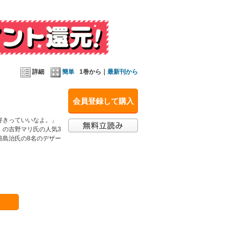
詳細
簡単
1巻から｜
最新刊から
会員登録して購入
好きっていいなよ。」
」の吉野マリ氏の人気3
築島治氏の8名のデザー