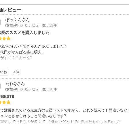
価レビュー
ぽっくん
さん
(女性/40代)
総レビュー数：12件
恋愛のススメを購入しました
の彼がかわいくてきゅんきゅんしました?
彼氏ががんばる姿に萌え!
がすごくヨカッタ?
作品はすごく良かったけれど
いね
4件
めて購入する人はいいと思いますが
作家さんがどの作品なのか、作品に名前がないため、単品で購入する人に不親
たれQ
さん
(女性/40代)
総レビュー数：10件
BEST‼
で活躍されている先生方の自己ベストですから、どれを読んでも間違いない!
キュンとさせられること間違いなしです?
重複しているものが多くて、1巻買いだとすでに買ったものもあるかも?
た気分になりますので、購入前によく確認されることをオススメします！