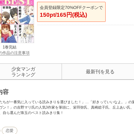
会員登録限定70%OFFクーポンで
150pt/165円(税込)
1巻完結
の作品の注意事項
少女マンガ
最新刊を見る
ランキング
内容
たちが一番気に入っている読みきりを選びました！」…「好きっていいなよ。」の
ヴン！」の吉野マリ氏の人気3作家を筆頭に、栄羽弥氏、真崎総子氏、丘上あい氏、
、自ら選んだ珠玉のベスト読みきり集！
恋愛