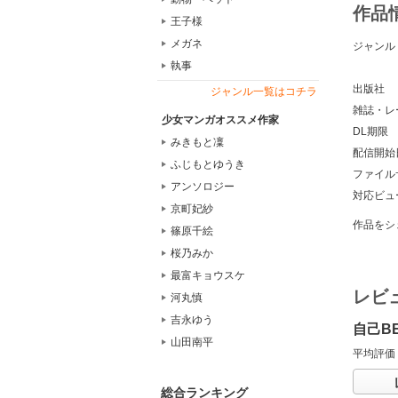
作品
王子様
メガネ
ジャンル
執事
出版社
ジャンル一覧はコチラ
雑誌・レ
少女マンガオススメ作家
DL期限
みきもと凜
配信開始
ふじもとゆうき
ファイル
アンソロジー
対応ビュ
京町妃紗
作品をシ
篠原千絵
桜乃みか
最富キョウスケ
レビ
河丸慎
吉永ゆう
自己B
山田南平
平均評価
総合ランキング