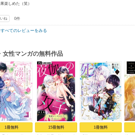
結果楽しめた（笑）
いね
0件
件すべてのレビューをみる
・女性マンガの無料作品
s
1冊無料
15冊無料
1冊無料