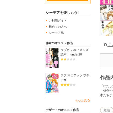
シーモアを楽しもう!
ご利用ガイド
初めての方へ
シーモア島
作家のオススメ作品
こ
ラブカレ 極上メンズ
読本！ under20
ラブ マニアック プチ
作品
デザ
「わたし
「桃色へ
家たちが
もっと見る
完結
デザートのオススメ作品