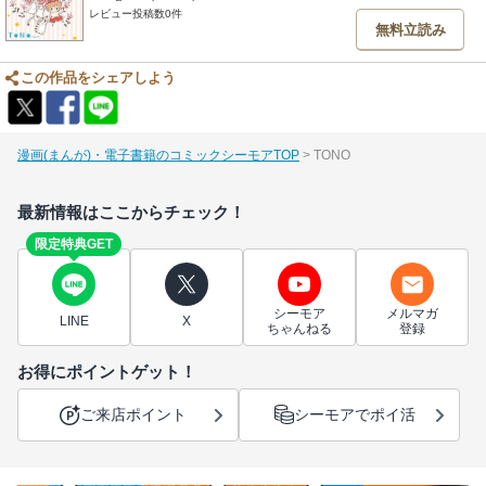
レビュー投稿数0件
無料立読み
この作品をシェアしよう
漫画(まんが)・電子書籍のコミックシーモアTOP
TONO
最新情報はここからチェック！
限定特典GET
シーモア
メルマガ
LINE
X
ちゃんねる
登録
お得にポイントゲット！
ご来店ポイント
シーモアでポイ活