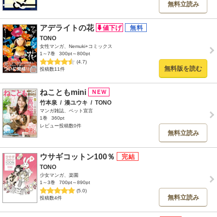
無料立読み
アデライトの花
TONO
女性マンガ、Nemuki+コミックス
1～7巻
300pt～800pt
(4.7)
無料版を読む
投稿数11件
ねこともmini
竹本泉
/
湊ユウキ
/
TONO
マンガ雑誌、ペット宣言
1巻
360pt
レビュー投稿数0件
無料立読み
ウサギコットン100％
TONO
少女マンガ、楽園
1～3巻
700pt～890pt
(5.0)
無料立読み
投稿数4件