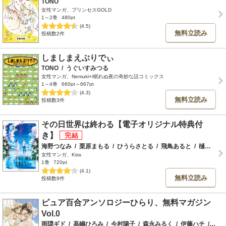
TONO
女性マンガ、プリンセスGOLD
1～2巻
480pt
(4.5)
無料立読み
投稿数2件
しましまえぶりでぃ
TONO
/
うぐいすみつる
女性マンガ、Nemuki+/眠れぬ夜の奇妙な話コミックス
1～4巻
660pt～667pt
(4.3)
無料立読み
投稿数3件
その日世界は終わる【電子オリジナル特典付
き】
海野つなみ
/
栗原まもる
/
ひうらさとる
/
飛鳥あると
/
樋口橘
/
女性マンガ、Kiss
1巻
720pt
(4.1)
無料立読み
投稿数9件
ピュア百合アンソロジーひらり、無料マガジン
Vol.0
雨隠ギド
/
高嶋ひろみ
/
今村陽子
/
森永みるく
/
伊藤ハチ
/
とい