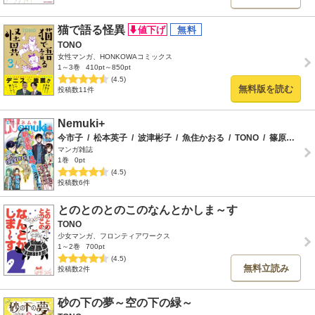
猫で語る怪異
TONO
女性マンガ、HONKOWAコミックス
1～3巻
410pt～850pt
(4.5)
無料版を読む
投稿数11件
Nemuki+
今市子
/
松本英子
/
波津彬子
/
魚住かおる
/
TONO
/
篠原烏童
/
マンガ雑誌
1巻
0pt
(4.5)
投稿数6件
とのとのとのこのなんとかしま～す
TONO
少女マンガ、フロンティアワークス
1～2巻
700pt
(4.5)
無料立読み
投稿数2件
砂の下の夢～空の下の緑～