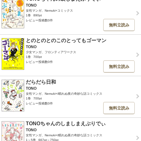
TONO
女性マンガ、Nemuki+コミックス
1巻
890pt
レビュー投稿数0件
無料立読み
とのとのとのこのとってもゴーマン
TONO
少女マンガ、フロンティアワークス
1巻
700pt
レビュー投稿数0件
無料立読み
だらだら日和
TONO
女性マンガ、Nemuki+/眠れぬ夜の奇妙な話コミックス
1巻
700pt
レビュー投稿数0件
無料立読み
TONOちゃんのしましまえぶりでぃ
TONO
女性マンガ、Nemuki+/眠れぬ夜の奇妙な話コミックス
1～5巻
667pt～750pt