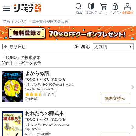
検索
はじめて
カート
ログイン
会員登録
漫画（マンガ）・電子書籍が国内最大級!!
絞り込む
並べ替え:
「TONO」の検索結果
39件中 1～39件を表示
よからぬ話
TONO
/
うぐいすみつる
女性マンガ、HONKOWAコミックス
1～2巻
670pt～676pt
(3.8)
無料立読み
投稿数4件
おれたちの葬式本
TONO
/
うぐいすみつる
女性マンガ、HONWARA Comics
1巻
629pt
レビュー投稿数0件