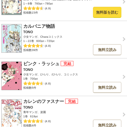
1～8巻
760pt～780pt
(4.9)
無料版を読む
投稿数15件
カルバニア物語
TONO
少女マンガ、Charaコミックス
1～22巻
600pt～720pt
(4.8)
無料立読み
投稿数39件
ピンク・ラッシュ
TONO
少女マンガ、ひらり、/ひらり、コミックス
1巻
700pt
(4.8)
無料立読み
投稿数5件
カレンのファスナー
TONO
青年マンガ、楽園
1巻
619pt
(4.8)
無料立読み
投稿数4件