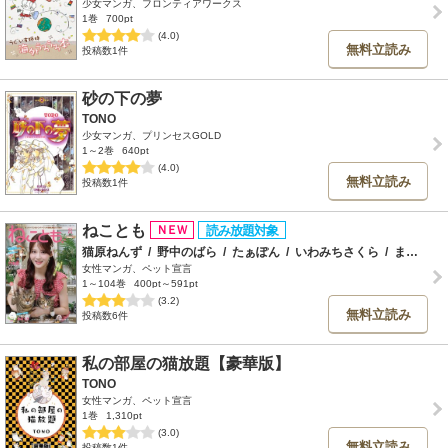
少女マンガ、フロンティアワークス
1巻
700pt
(4.0)
無料立読み
投稿数1件
砂の下の夢
TONO
少女マンガ、プリンセスGOLD
1～2巻
640pt
(4.0)
無料立読み
投稿数1件
ねことも
猫原ねんず
/
野中のばら
/
たぁぽん
/
いわみちさくら
/
まつうらゆうこ
女性マンガ、ペット宣言
1～104巻
400pt～591pt
(3.2)
無料立読み
投稿数6件
私の部屋の猫放題【豪華版】
TONO
女性マンガ、ペット宣言
1巻
1,310pt
(3.0)
無料立読み
投稿数1件