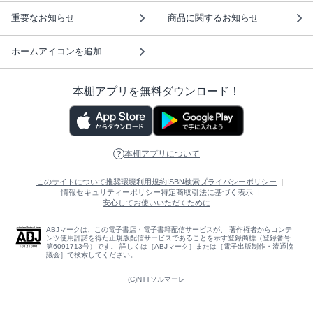
重要なお知らせ
商品に関するお知らせ
ホームアイコンを追加
本棚アプリを無料ダウンロード！
本棚アプリについて
このサイトについて
推奨環境
利用規約
ISBN検索
プライバシーポリシー
情報セキュリティーポリシー
特定商取引法に基づく表示
安心してお使いいただくために
ABJマークは、この電子書店・電子書籍配信サービスが、 著作権者からコンテ
ンツ使用許諾を得た正規版配信サービスであることを示す登録商標（登録番号
第6091713号）です。 詳しくは［ABJマーク］または［電子出版制作・流通協
議会］で検索してください。
(C)NTTソルマーレ