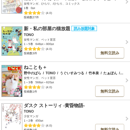
女性マンガ、ひらり、/ひらり、コミックス
1巻
0pt
(4.0)
投稿数27件
新・私の部屋の猫放題
TONO
女性マンガ、ペット宣言
1～5巻
648pt～900pt
(4.0)
無料立読み
投稿数3件
ねことも＋
野中のばら
/
TONO
/
うぐいすみつる
/
竹本泉
/
たぁぽん
/
いわ
女性マンガ、ペット宣言
1～3巻
568pt～620pt
(4.0)
無料立読み
投稿数1件
ダスク ストーリィ -黄昏物語-
TONO
少女マンガ
1～2巻
450pt
(4.0)
無料立読み
投稿数1件