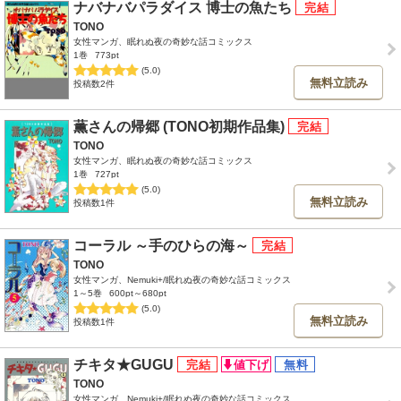
ナバナバパラダイス 博士の魚たち
TONO
女性マンガ、眠れぬ夜の奇妙な話コミックス
1巻
773pt
(5.0)
無料立読み
投稿数2件
薫さんの帰郷 (TONO初期作品集)
TONO
女性マンガ、眠れぬ夜の奇妙な話コミックス
1巻
727pt
(5.0)
無料立読み
投稿数1件
コーラル ～手のひらの海～
TONO
女性マンガ、Nemuki+/眠れぬ夜の奇妙な話コミックス
1～5巻
600pt～680pt
(5.0)
無料立読み
投稿数1件
チキタ★GUGU
TONO
女性マンガ、Nemuki+/眠れぬ夜の奇妙な話コミックス