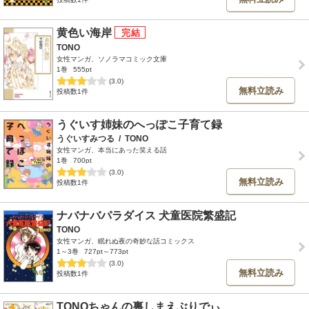
黄色い海岸
TONO
女性マンガ、ソノラマコミック文庫
1巻
555pt
(3.0)
無料立読み
投稿数1件
うぐいす姉妹のへっぽこ子育て録
うぐいすみつる
/
TONO
女性マンガ、本当にあった笑える話
1巻
700pt
(3.0)
無料立読み
投稿数1件
ナバナバパラダイス 犬童医院繁盛記
TONO
女性マンガ、眠れぬ夜の奇妙な話コミックス
1～3巻
727pt～773pt
(3.0)
無料立読み
投稿数1件
TONOちゃんの裏しまえぶりでぃ