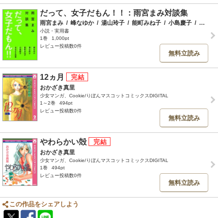
だって、女子だもん！！：雨宮まみ対談集
雨宮まみ
/
峰なゆか
/
湯山玲子
/
能町みね子
/
小島慶子
/
おかざき真里
小説・実用書
1巻
1,000pt
レビュー投稿数0件
無料立読み
12ヵ月
おかざき真里
少女マンガ、Cookie/りぼんマスコットコミックスDIGITAL
1～2巻
494pt
レビュー投稿数0件
無料立読み
やわらかい殻
おかざき真里
少女マンガ、Cookie/りぼんマスコットコミックスDIGITAL
1巻
494pt
レビュー投稿数0件
無料立読み
この作品をシェアしよう