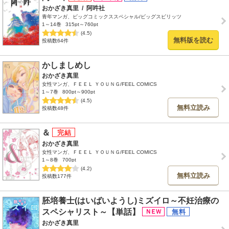
おかざき真里
/
阿吽社
青年マンガ、ビッグコミックススペシャル/ビッグスピリッツ
1～14巻
315pt～760pt
(4.5)
無料版を読む
投稿数64件
かしましめし
おかざき真里
女性マンガ、ＦＥＥＬ ＹＯＵＮＧ/FEEL COMICS
1～7巻
800pt～900pt
(4.5)
無料立読み
投稿数48件
＆
おかざき真里
女性マンガ、ＦＥＥＬ ＹＯＵＮＧ/FEEL COMICS
1～8巻
700pt
(4.2)
無料立読み
投稿数177件
胚培養士(はいばいようし)ミズイロ～不妊治療の
スペシャリスト～【単話】
おかざき真里