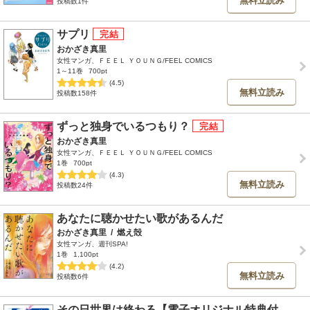
無料立読み
投稿数1件
サプリ
おかざき真里
女性マンガ、ＦＥＥＬ ＹＯＵＮＧ/FEEL COMICS
1～11巻
700pt
(4.5)
無料立読み
投稿数158件
ずっと独身でいるつもり？
おかざき真里
女性マンガ、ＦＥＥＬ ＹＯＵＮＧ/FEEL COMICS
1巻
700pt
(4.3)
無料立読み
投稿数24件
あなたに聴かせたい歌があるんだ
おかざき真里
/
燃え殻
女性マンガ、週刊SPA!
1巻
1,100pt
(4.2)
無料立読み
投稿数6件
その日世界は終わる【電子オリジナル特典付