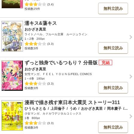
(3.4)
無料立読み
投稿数25件
濡キス&蕩キス
おかざき真里
ライトノベル、フルール文庫 ルージュライン
1～2巻
200pt
(3.3)
無料立読み
投稿数3件
ずっと独身でいるつもり？ 分冊版
おかざき真里
女性マンガ、ＦＥＥＬ ＹＯＵＮＧ/FEEL COMICS
1～4巻
180pt
(3.3)
無料立読み
投稿数3件
漫画で描き残す東日本大震災 ストーリー311
ひうらさとる
/
上田倫子
/
うめ
/
おかざき真里
/
岡本慶子
/
さち
少女マンガ、カドカワデジタルコミックス
1巻
800pt
(3.3)
無料立読み
投稿数3件