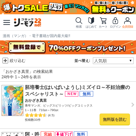
検索
はじめて
カート
ログイン
会員登録
漫画（マンガ）・電子書籍が国内最大級!!
絞り込む
並べ替え:
「おかざき真里」の検索結果
24件中 1～24件を表示
胚培養士(はいばいようし)ミズイロ～不妊治療の
スペシャリスト～
おかざき真里
青年マンガ、ビッグスピリッツ/ビッグコミックス
1～11巻
710pt～790pt
(4.5)
無料版を読む
投稿数33件
阿・吽