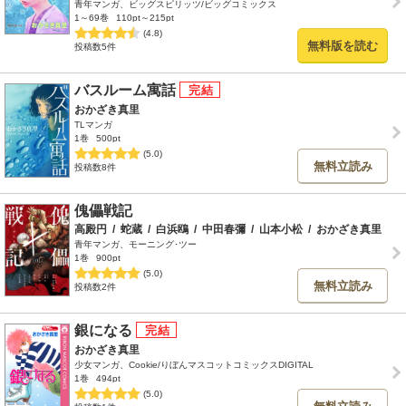
青年マンガ、ビッグスピリッツ/ビッグコミックス
1～69巻
110pt～215pt
(4.8)
無料版を読む
投稿数5件
バスルーム寓話
おかざき真里
TLマンガ
1巻
500pt
(5.0)
無料立読み
投稿数8件
傀儡戦記
高殿円
/
蛇蔵
/
白浜鴎
/
中田春彌
/
山本小松
/
おかざき真里
青年マンガ、モーニング･ツー
1巻
900pt
(5.0)
無料立読み
投稿数2件
銀になる
おかざき真里
少女マンガ、Cookie/りぼんマスコットコミックスDIGITAL
1巻
494pt
(5.0)