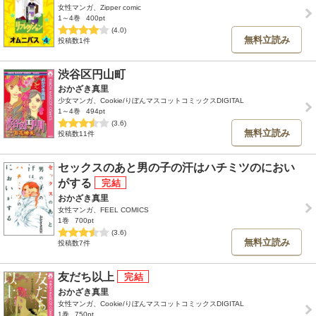
女性マンガ、Zipper comic
1～4巻
400pt
(4.0)
無料立読み
投稿数1件
渋谷区円山町
おかざき真里
少女マンガ、Cookie/りぼんマスコットコミックスDIGITAL
1～4巻
494pt
(3.6)
無料立読み
投稿数11件
セックスのあと男の子の汗はハチミツのにおい
がする
おかざき真里
女性マンガ、FEEL COMICS
1巻
700pt
(3.6)
無料立読み
投稿数7件
友だち以上
おかざき真里
女性マンガ、Cookie/りぼんマスコットコミックスDIGITAL
1巻
750pt