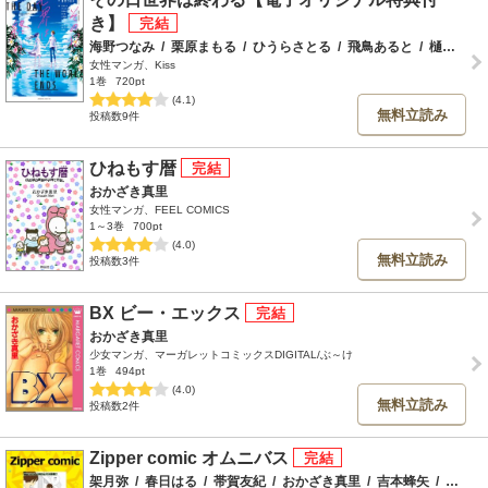
き】
海野つなみ
/
栗原まもる
/
ひうらさとる
/
飛鳥あると
/
樋口橘
/
女性マンガ、Kiss
1巻
720pt
(4.1)
無料立読み
投稿数9件
ひねもす暦
おかざき真里
女性マンガ、FEEL COMICS
1～3巻
700pt
(4.0)
無料立読み
投稿数3件
BX ビー・エックス
おかざき真里
少女マンガ、マーガレットコミックスDIGITAL/ぶ～け
1巻
494pt
(4.0)
無料立読み
投稿数2件
Zipper comic オムニバス
架月弥
/
春日はる
/
帯賀友紀
/
おかざき真里
/
吉本蜂矢
/
いすずかおり