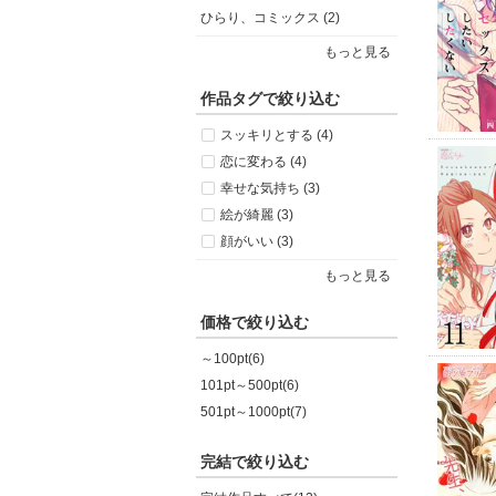
ひらり、コミックス (2)
もっと見る
作品タグで絞り込む
スッキリとする (4)
恋に変わる (4)
幸せな気持ち (3)
絵が綺麗 (3)
顔がいい (3)
もっと見る
価格で絞り込む
～100pt(6)
101pt～500pt(6)
501pt～1000pt(7)
完結で絞り込む