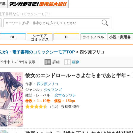
ア島
電子書籍ならコミックシーモア！
シーモア
BL
TL
ライトノベル
小説・実用書
コミックス
んが)・電子書籍のコミックシーモアTOP
>
四ツ原フリコ
9件中 1～19件を表示
詳細
画像
彼女のエンドロール～さよならまであと半年～
作家：
四ツ原フリコ
ジャンル：
少女マンガ
雑誌・レーベル：
恋するソワレ
巻数：
1～19巻
価格： 150pt
（4.5） 投稿数40件