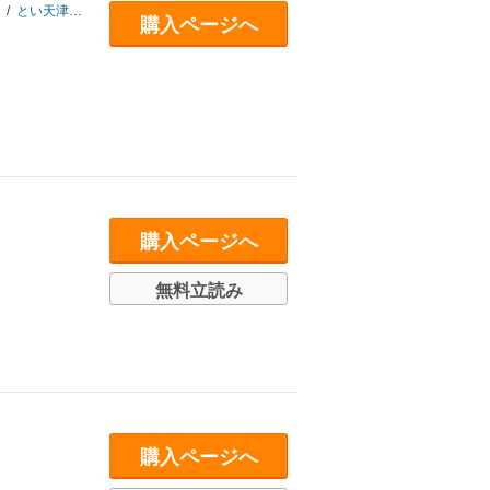
/
とい天津
/
文尾文
/
磯谷友紀
/
紺野キタ
/
カザマアヤミ
/
森島明子
/
袴田め
購入ページへ
購入ページへ
無料立読み
購入ページへ