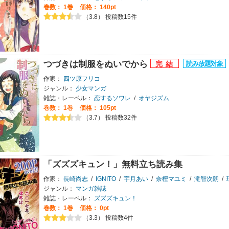
巻数：
1巻
価格： 140pt
（3.8） 投稿数15件
つづきは制服をぬいでから
作家：
四ツ原フリコ
ジャンル：
少女マンガ
雑誌・レーベル：
恋するソワレ
/
オヤジズム
巻数：
1巻
価格： 105pt
（3.7） 投稿数32件
「ズズズキュン！」無料立ち読み集
作家：
長崎尚志
/
IGNITO
/
宇月あい
/
奈樫マユミ
/
滝智次朗
/
ジャンル：
マンガ雑誌
雑誌・レーベル：
ズズズキュン！
巻数：
1巻
価格： 0pt
（3.3） 投稿数4件