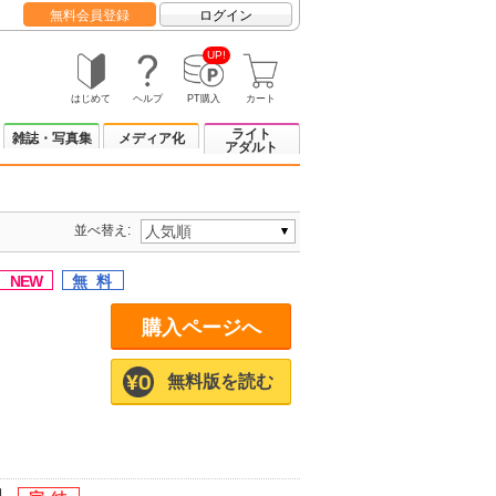
無料会員登録
ログイン
UP!
はじめて
ヘルプ
PT購入
カート
ライト
雑誌・写真集
メディア化
アダルト
並べ替え:
購入ページへ
無料版を読む