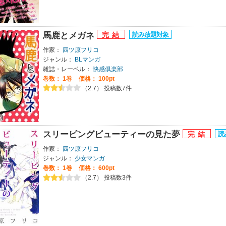
馬鹿とメガネ
作家：
四ツ原フリコ
ジャンル：
BLマンガ
雑誌・レーベル：
快感倶楽部
巻数：
1巻
価格： 100pt
（2.7） 投稿数7件
スリーピングビューティーの見た夢
作家：
四ツ原フリコ
ジャンル：
少女マンガ
巻数：
1巻
価格： 600pt
（2.7） 投稿数3件