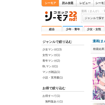
シーモア
読み放題
レビュー
シーモ
漫画（まんが）・
ジャンルで探す
総合
少年・青年
少女・女性
漫画(ま
ジャンルで絞り込む
検索結果1
少女マンガ(13)
女性マンガ(1)
青年マンガ(2)
BLマンガ(1)
マンガ雑誌(1)
小説・実用書(1)
お得で絞り込む
お得すべて(1)
無料版あり(1)