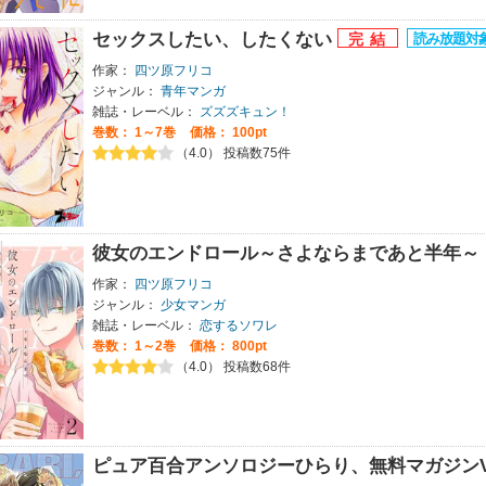
セックスしたい、したくない
作家：
四ツ原フリコ
ジャンル：
青年マンガ
雑誌・レーベル：
ズズズキュン！
巻数：
1～7巻
価格： 100pt
（4.0） 投稿数75件
彼女のエンドロール～さよならまであと半年～
作家：
四ツ原フリコ
ジャンル：
少女マンガ
雑誌・レーベル：
恋するソワレ
巻数：
1～2巻
価格： 800pt
（4.0） 投稿数68件
ピュア百合アンソロジーひらり、無料マガジンVo