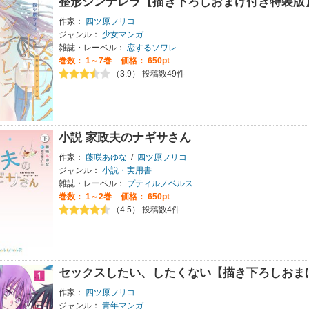
整形シンデレラ【描き下ろしおまけ付き特装版
作家：
四ツ原フリコ
ジャンル：
少女マンガ
雑誌・レーベル：
恋するソワレ
巻数：
1～7巻
価格： 650pt
（3.9） 投稿数49件
小説 家政夫のナギサさん
作家：
藤咲あゆな
/
四ツ原フリコ
ジャンル：
小説・実用書
雑誌・レーベル：
プティルノベルス
巻数：
1～2巻
価格： 650pt
（4.5） 投稿数4件
セックスしたい、したくない【描き下ろしおま
作家：
四ツ原フリコ
ジャンル：
青年マンガ