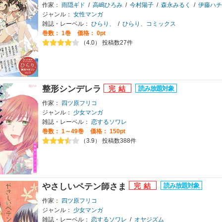
作家：
雨隠ギド
/
高嶋ひろみ
/
今村陽子
/
森永みるく
/
伊藤ハチ
ジャンル：
女性マンガ
雑誌・レーベル：
ひらり、
/
ひらり、コミックス
巻数：
1巻
価格： 0pt
（4.0） 投稿数27件
整形シンデレラ
作家：
四ツ原フリコ
ジャンル：
少女マンガ
雑誌・レーベル：
恋するソワレ
巻数：
1～49巻
価格： 150pt
（3.9） 投稿数388件
やさしいペテン師さま
作家：
四ツ原フリコ
ジャンル：
少女マンガ
雑誌・レーベル：
恋するソワレ
/
オヤジズム