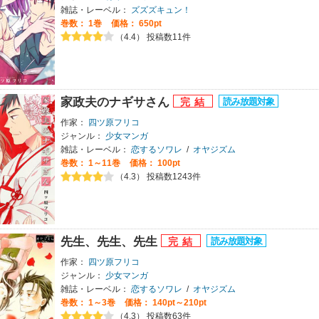
雑誌・レーベル：
ズズズキュン！
巻数：
1巻
価格： 650pt
（4.4） 投稿数11件
家政夫のナギサさん
作家：
四ツ原フリコ
ジャンル：
少女マンガ
雑誌・レーベル：
恋するソワレ
/
オヤジズム
巻数：
1～11巻
価格： 100pt
（4.3） 投稿数1243件
先生、先生、先生
作家：
四ツ原フリコ
ジャンル：
少女マンガ
雑誌・レーベル：
恋するソワレ
/
オヤジズム
巻数：
1～3巻
価格： 140pt～210pt
（4.3） 投稿数63件