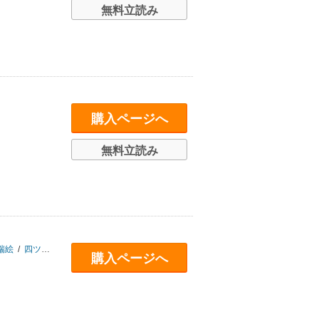
無料立読み
購入ページへ
無料立読み
瑞絵
/
四ツ原フリコ
/
深木サキ
/
後藤晶
/
海屋ボウズ
/
成夏万智
/
HB
/
玉野南
購入ページへ