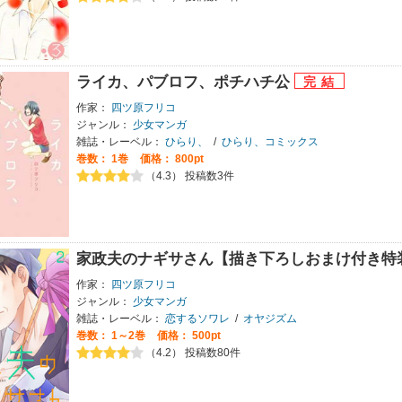
ライカ、パブロフ、ポチハチ公
作家：
四ツ原フリコ
ジャンル：
少女マンガ
雑誌・レーベル：
ひらり、
/
ひらり、コミックス
巻数：
1巻
価格： 800pt
（4.3） 投稿数3件
家政夫のナギサさん【描き下ろしおまけ付き特
作家：
四ツ原フリコ
ジャンル：
少女マンガ
雑誌・レーベル：
恋するソワレ
/
オヤジズム
巻数：
1～2巻
価格： 500pt
（4.2） 投稿数80件