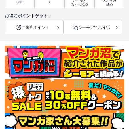
シーモア
メルマガ
LINE
X
ちゃんねる
登録
お得にポイントゲット！
ご来店ポイント
シーモアでポイ活