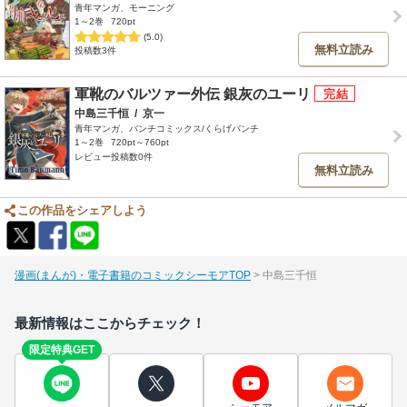
青年マンガ、モーニング
1～2巻
720pt
(5.0)
無料立読み
投稿数3件
軍靴のバルツァー外伝 銀灰のユーリ
中島三千恒
/
京一
青年マンガ、バンチコミックス/くらげバンチ
1～2巻
720pt～760pt
レビュー投稿数0件
無料立読み
この作品をシェアしよう
漫画(まんが)・電子書籍のコミックシーモアTOP
中島三千恒
最新情報はここからチェック！
限定特典GET