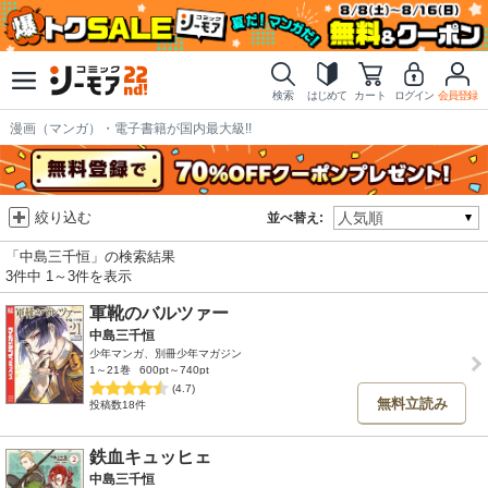
検索
はじめて
カート
ログイン
会員登録
漫画（マンガ）・電子書籍が国内最大級!!
絞り込む
並べ替え:
「中島三千恒」の検索結果
3件中 1～3件を表示
軍靴のバルツァー
中島三千恒
少年マンガ、別冊少年マガジン
1～21巻
600pt～740pt
(4.7)
無料立読み
投稿数18件
鉄血キュッヒェ
中島三千恒