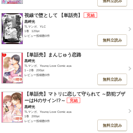
無料立読み
視線で堕として 【単話売】
黒岬光
TLマンガ、YLC
1巻
120pt
レビュー投稿数0件
無料立読み
【単話売】まんじゅう恋路
黒岬光
TLマンガ、Young Love Comic aya
1～2巻
200pt
レビュー投稿数0件
無料立読み
【単話売】マトリに恋して守られて ～防犯ブザ
ーはHのサイン!?～
黒岬光
TLマンガ、Young Love Comic aya
1巻
200pt
レビュー投稿数0件
無料立読み