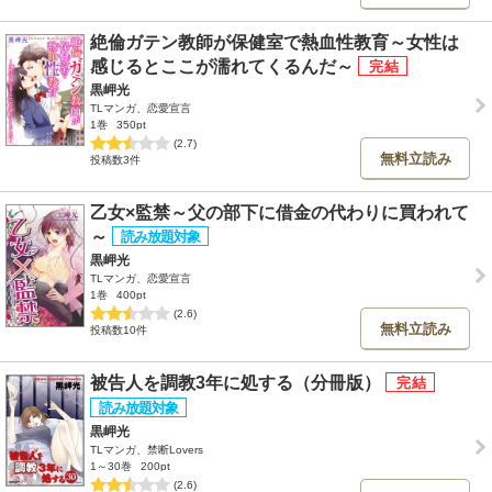
絶倫ガテン教師が保健室で熱血性教育～女性は
感じるとここが濡れてくるんだ～
黒岬光
TLマンガ、恋愛宣言
1巻
350pt
(2.7)
無料立読み
投稿数3件
乙女×監禁～父の部下に借金の代わりに買われて
～
黒岬光
TLマンガ、恋愛宣言
1巻
400pt
(2.6)
無料立読み
投稿数10件
被告人を調教3年に処する（分冊版）
黒岬光
TLマンガ、禁断Lovers
1～30巻
200pt
(2.6)