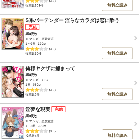
(3.3)
無料立読み
投稿数103件
S系バーテンダー 淫らなカラダは恋に酔う
黒岬光
TLマンガ、恋愛宣言
1～6巻
150pt
(3.3)
無料立読み
投稿数16件
俺様ヤクザに捕まって
黒岬光
TLマンガ、YLC
1巻
680pt
(3.3)
無料立読み
投稿数9件
淫夢な現実
黒岬光
TLマンガ、恋愛宣言
1～2巻
300pt
(3.3)
無料立読み
投稿数4件