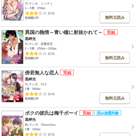
TLマンガ、ミンティ
1～5巻
150pt
(3.0)
無料立読み
投稿数2件
異国の熱情～青い瞳に射抜かれて～
黒岬光
TLマンガ、恋愛宣言
1～5巻
150pt～200pt
(3.0)
無料立読み
投稿数2件
傍若無人な恋人
黒岬光
TLマンガ、YLC
1巻
500pt
(3.0)
無料立読み
投稿数2件
ボクの彼氏は梅干ボーイ
黒岬光
BLマンガ、Chouchou
1巻
150pt
(3.0)