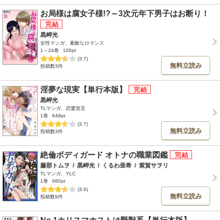
お局様は腐女子様!?～3次元年下男子はお断り！
黒岬光
女性マンガ、素敵なロマンス
1～24巻
100pt
(3.7)
無料立読み
投稿数3件
淫夢な現実【単行本版】
黒岬光
TLマンガ、恋愛宣言
1巻
648pt
(3.7)
無料立読み
投稿数3件
絶倫ボディガード オトナの職業図鑑
藤那トムヲ
/
黒岬光
/
くるわ亜希
/
紫賀サヲリ
TLマンガ、YLC
1巻
680pt
(3.6)
無料立読み
投稿数9件