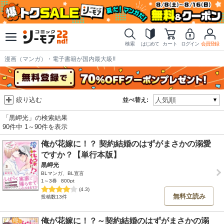
検索
はじめて
カート
ログイン
会員登録
漫画（マンガ）・電子書籍が国内最大級!!
絞り込む
並べ替え:
「黒岬光」の検索結果
90件中 1～90件を表示
俺が花嫁に！？ 契約結婚のはずがまさかの溺愛
ですか？【単行本版】
黒岬光
BLマンガ、BL宣言
1～3巻
800pt
(4.3)
無料立読み
投稿数13件
俺が花嫁に！？～契約結婚のはずがまさかの溺