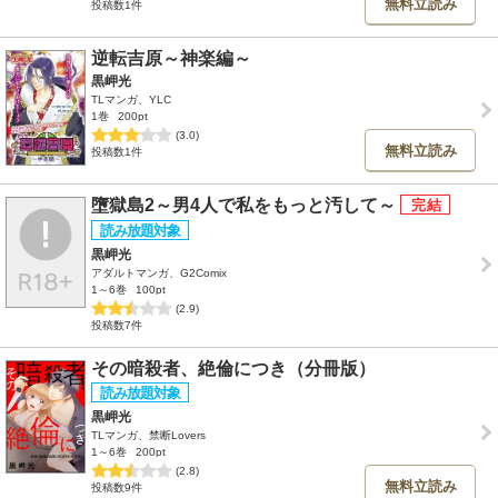
無料立読み
投稿数1件
逆転吉原～神楽編～
黒岬光
TLマンガ、YLC
1巻
200pt
(3.0)
無料立読み
投稿数1件
墮獄島2～男4人で私をもっと汚して～
黒岬光
アダルトマンガ、G2Comix
1～6巻
100pt
(2.9)
投稿数7件
その暗殺者、絶倫につき（分冊版）
黒岬光
TLマンガ、禁断Lovers
1～6巻
200pt
(2.8)
無料立読み
投稿数9件