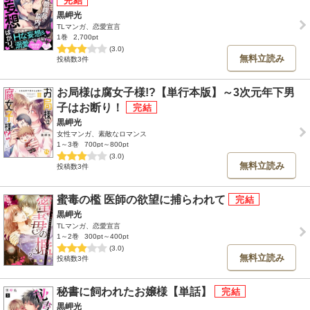
黒岬光
TLマンガ、恋愛宣言
1巻
2,700pt
(3.0)
無料立読み
投稿数3件
お局様は腐女子様!?【単行本版】～3次元年下男
子はお断り！
黒岬光
女性マンガ、素敵なロマンス
1～3巻
700pt～800pt
(3.0)
無料立読み
投稿数3件
蜜毒の檻 医師の欲望に捕らわれて
黒岬光
TLマンガ、恋愛宣言
1～2巻
300pt～400pt
(3.0)
無料立読み
投稿数3件
秘書に飼われたお嬢様【単話】
黒岬光