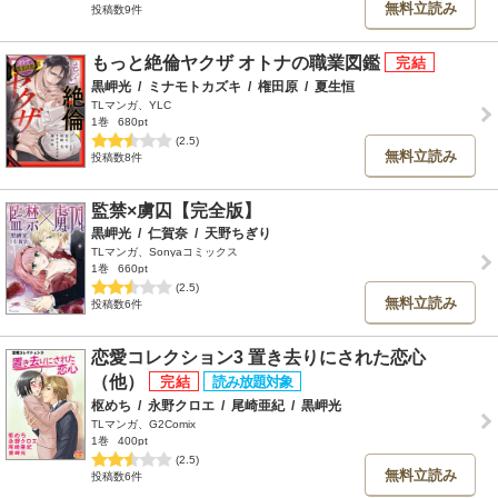
無料立読み
投稿数9件
もっと絶倫ヤクザ オトナの職業図鑑
黒岬光
/
ミナモトカズキ
/
権田原
/
夏生恒
TLマンガ、YLC
1巻
680pt
(2.5)
無料立読み
投稿数8件
監禁×虜囚【完全版】
黒岬光
/
仁賀奈
/
天野ちぎり
TLマンガ、Sonyaコミックス
1巻
660pt
(2.5)
無料立読み
投稿数6件
恋愛コレクション3 置き去りにされた恋心
（他）
枢めち
/
永野クロエ
/
尾崎亜紀
/
黒岬光
TLマンガ、G2Comix
1巻
400pt
(2.5)
無料立読み
投稿数6件