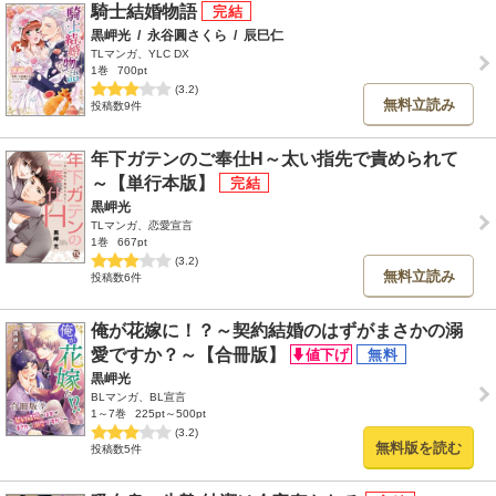
騎士結婚物語
黒岬光
/
永谷圓さくら
/
辰巳仁
TLマンガ、YLC DX
1巻
700pt
(3.2)
無料立読み
投稿数9件
年下ガテンのご奉仕H～太い指先で責められて
～【単行本版】
黒岬光
TLマンガ、恋愛宣言
1巻
667pt
(3.2)
無料立読み
投稿数6件
俺が花嫁に！？～契約結婚のはずがまさかの溺
愛ですか？～【合冊版】
黒岬光
BLマンガ、BL宣言
1～7巻
225pt～500pt
(3.2)
無料版を読む
投稿数5件