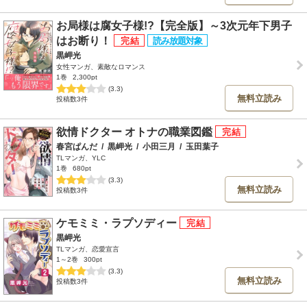
お局様は腐女子様!?【完全版】～3次元年下男子
はお断り！
黒岬光
女性マンガ、素敵なロマンス
1巻
2,300pt
(3.3)
無料立読み
投稿数3件
欲情ドクター オトナの職業図鑑
春宮ぱんだ
/
黒岬光
/
小田三月
/
玉田葉子
TLマンガ、YLC
1巻
680pt
(3.3)
無料立読み
投稿数3件
ケモミミ・ラプソディー
黒岬光
TLマンガ、恋愛宣言
1～2巻
300pt
(3.3)
無料立読み
投稿数3件