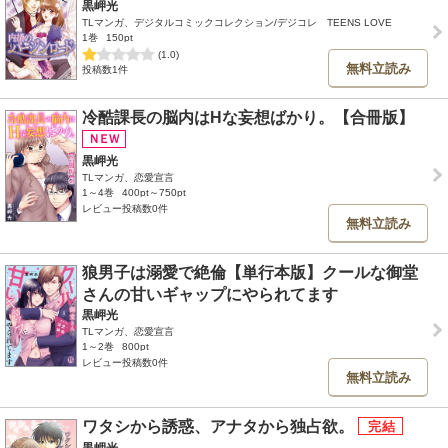
黒岬光
TLマンガ、デジタルコミックコレクション/デジコレ TEENS LOVE
1巻
150pt
(1.0)
無料立読み
投稿数1件
冷酷課長の脳内はHな妄想ばかり。【合冊版】
黒岬光
TLマンガ、恋愛宣言
1～4巻
400pt～750pt
レビュー投稿数0件
無料立読み
狼男子は溺愛で絶倫【単行本版】クールな御堂
さんの甘いギャップにやられてます
黒岬光
TLマンガ、恋愛宣言
1～2巻
800pt
レビュー投稿数0件
無料立読み
ワタシから誘惑、アナタから独占欲。