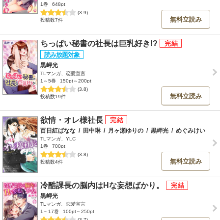
1巻
648pt
(3.9)
無料立読み
投稿数7件
ちっぱい秘書の社長は巨乳好き!?
黒岬光
TLマンガ、恋愛宣言
1～5巻
150pt～200pt
(3.8)
無料立読み
投稿数19件
欲情・オレ様社長
百日紅ばなな
/
田中琳
/
月ヶ瀬ゆりの
/
黒岬光
/
めぐみけい
TLマンガ、YLC
1巻
700pt
(3.8)
無料立読み
投稿数4件
冷酷課長の脳内はHな妄想ばかり。
黒岬光
TLマンガ、恋愛宣言
1～17巻
100pt～250pt
(3.7)