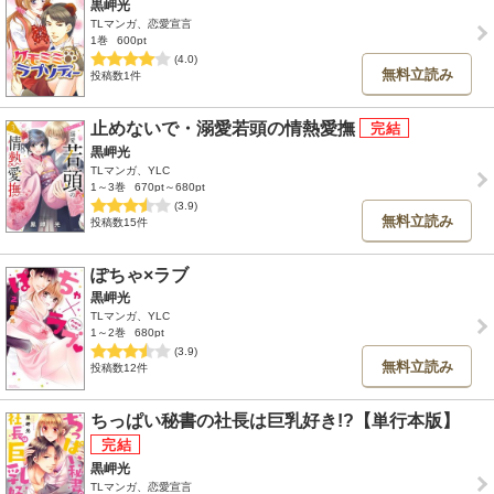
黒岬光
TLマンガ、恋愛宣言
1巻
600pt
(4.0)
無料立読み
投稿数1件
止めないで・溺愛若頭の情熱愛撫
黒岬光
TLマンガ、YLC
1～3巻
670pt～680pt
(3.9)
無料立読み
投稿数15件
ぽちゃ×ラブ
黒岬光
TLマンガ、YLC
1～2巻
680pt
(3.9)
無料立読み
投稿数12件
ちっぱい秘書の社長は巨乳好き!?【単行本版】
黒岬光
TLマンガ、恋愛宣言