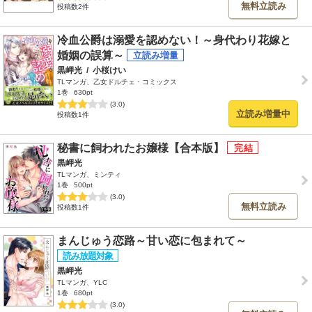
無料立読み
投稿数2件
冷血公爵は溺愛を認めない！～身代わり花嫁と
婚姻の誤算～
黒岬光
/
小桜けい
TLマンガ、乙女ドルチェ・コミックス
1巻
630pt
(3.0)
立読み増量中
投稿数1件
秘書に飼われたお嬢様【合本版】
黒岬光
TLマンガ、ミンティ
1巻
500pt
(3.0)
無料立読み
投稿数1件
まんじゅう恋路～甘い恋に包まれて～
黒岬光
TLマンガ、YLC
1巻
680pt
(3.0)