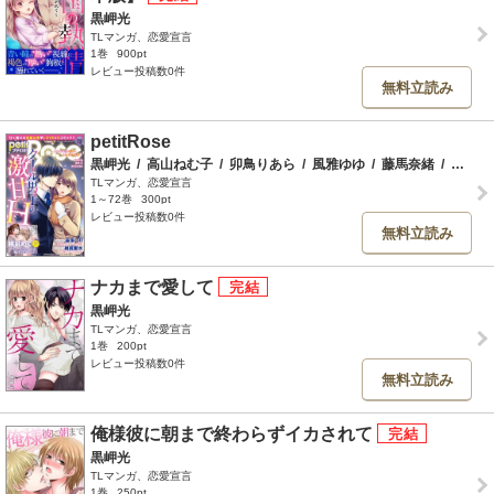
黒岬光
TLマンガ、恋愛宣言
1巻
900pt
レビュー投稿数0件
無料立読み
petitRose
黒岬光
/
高山ねむ子
/
卯鳥りあら
/
風雅ゆゆ
/
藤馬奈緒
/
杉本ふぁりな
TLマンガ、恋愛宣言
1～72巻
300pt
レビュー投稿数0件
無料立読み
ナカまで愛して
黒岬光
TLマンガ、恋愛宣言
1巻
200pt
レビュー投稿数0件
無料立読み
俺様彼に朝まで終わらずイカされて
黒岬光
TLマンガ、恋愛宣言
1巻
250pt