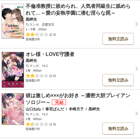
不倫准教授に嵌められ、人気者同級生に舐めら
れて…～愛の妄執学園に潜む淫らな罠～
黒岬光
TLマンガ、恋愛宣言
1～5巻
200pt
(2.3)
無料立読み
投稿数3件
オレ様・LOVE守護者
黒岬光
TLマンガ、YLC
1巻
680pt
(2.0)
無料立読み
投稿数1件
彼は激しめ×××がお好き ～濃密大胆プレイアン
ソロジー～
山口ねね
/
春宮ぱんだ
/
本崎月子
/
黒岬光
TLマンガ、YLC
1巻
680pt
(1.9)
無料立読み
投稿数7件