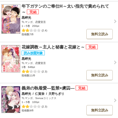
年下ガテンのご奉仕H～太い指先で責められて
～
黒岬光
TLマンガ、恋愛宣言
1～5巻
200pt
(2.4)
無料立読み
投稿数7件
花嫁調教～主人と秘書と花嫁と～
黒岬光
TLマンガ、恋愛宣言
1巻
648pt
(2.3)
無料立読み
投稿数11件
義弟の執着愛―監禁×虜囚―
黒岬光
/
仁賀奈
/
天野ちぎり
TLマンガ、Sonyaコミックス
1～5巻
100pt
(2.3)
無料立読み
投稿数9件