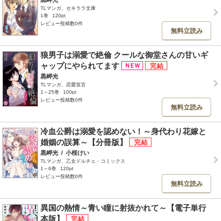
黒岬光
TLマンガ、セキララ文庫
1巻
120pt
レビュー投稿数0件
無料立読み
狼男子は溺愛で絶倫 クールな御堂さんの甘いギ
ャップにやられてます
黒岬光
TLマンガ、恋愛宣言
1～25巻
100pt
レビュー投稿数0件
無料立読み
冷血公爵は溺愛を認めない！～身代わり花嫁と
婚姻の誤算～【分冊版】
黒岬光
/
小桜けい
TLマンガ、乙女ドルチェ・コミックス
1～6巻
120pt
レビュー投稿数0件
無料立読み
異国の熱情～青い瞳に射抜かれて～【電子単行
本版】