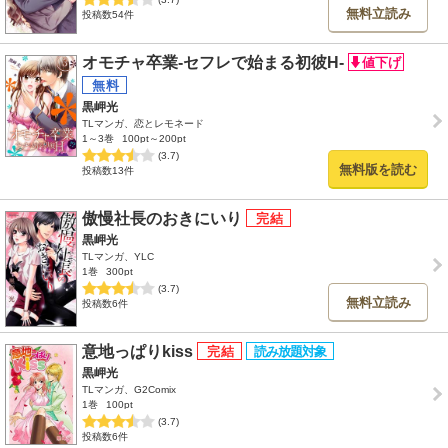
無料立読み
投稿数54件
オモチャ卒業-セフレで始まる初彼H-
黒岬光
TLマンガ、恋とレモネード
1～3巻
100pt～200pt
(3.7)
無料版を読む
投稿数13件
傲慢社長のおきにいり
黒岬光
TLマンガ、YLC
1巻
300pt
(3.7)
無料立読み
投稿数6件
意地っぱりkiss
黒岬光
TLマンガ、G2Comix
1巻
100pt
(3.7)
投稿数6件