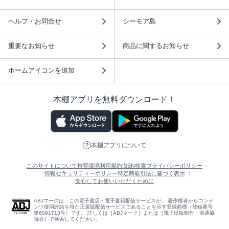
ヘルプ・お問合せ
シーモア島
重要なお知らせ
商品に関するお知らせ
ホームアイコンを追加
本棚アプリを無料ダウンロード！
本棚アプリについて
このサイトについて
推奨環境
利用規約
ISBN検索
プライバシーポリシー
情報セキュリティーポリシー
特定商取引法に基づく表示
安心してお使いいただくために
ABJマークは、この電子書店・電子書籍配信サービスが、 著作権者からコンテ
ンツ使用許諾を得た正規版配信サービスであることを示す登録商標（登録番号
第6091713号）です。 詳しくは［ABJマーク］または［電子出版制作・流通協
議会］で検索してください。