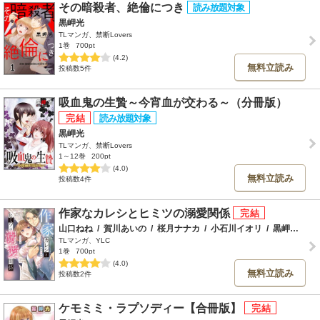
その暗殺者、絶倫につき
黒岬光
TLマンガ、禁断Lovers
1巻
700pt
(4.2)
無料立読み
投稿数5件
吸血鬼の生贄～今宵血が交わる～（分冊版）
黒岬光
TLマンガ、禁断Lovers
1～12巻
200pt
(4.0)
無料立読み
投稿数4件
作家なカレシとヒミツの溺愛関係
山口ねね
/
賀川あいの
/
桜月ナナカ
/
小石川イオリ
/
黒岬光
/
日
TLマンガ、YLC
1巻
700pt
(4.0)
無料立読み
投稿数2件
ケモミミ・ラプソディー【合冊版】