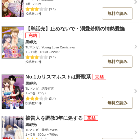
1巻
700pt
(3.4)
無料立読み
投稿数23件
【単話売】止めないで・溺愛若頭の情熱愛撫
黒岬光
TLマンガ、Young Love Comic aya
1～11巻
180pt～220pt
(3.4)
無料立読み
投稿数10件
No.1カリスマホストは野獣系
黒岬光
TLマンガ、恋愛宣言
1～5巻
200pt
(3.4)
無料立読み
投稿数10件
被告人を調教3年に処する
黒岬光
TLマンガ、禁断Lovers
1～5巻
600pt～700pt