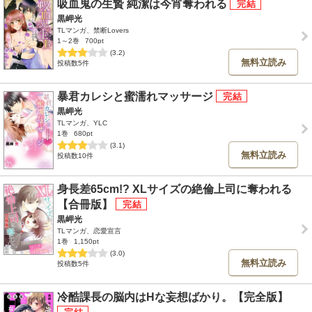
吸血鬼の生贄 純潔は今宵奪われる
黒岬光
TLマンガ、禁断Lovers
1～2巻
700pt
(3.2)
無料立読み
投稿数5件
暴君カレシと蜜濡れマッサージ
黒岬光
TLマンガ、YLC
1巻
680pt
(3.1)
無料立読み
投稿数10件
身長差65cm!? XLサイズの絶倫上司に奪われる
【合冊版】
黒岬光
TLマンガ、恋愛宣言
1巻
1,150pt
(3.0)
無料立読み
投稿数5件
冷酷課長の脳内はHな妄想ばかり。【完全版】