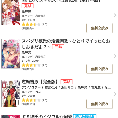
No.1カリスマホストは野獣系【単行本版】
黒岬光
TLマンガ、恋愛宣言
1巻
667pt
(3.6)
無料立読み
投稿数8件
スパダリ彼氏の溺愛調教～ひとりでイったらお
しおきだよ？～
黒岬光
TLマンガ、恋愛宣言
1～2巻
200pt
(3.6)
無料立読み
投稿数7件
逆転吉原【完全版】
アンソロジー
/
猫宮なお
/
浜田リコ
/
黒岬光
/
市丸慧
/
なま子
TLマンガ、YLC
1巻
700pt
(3.5)
無料立読み
投稿数17件
ドＳ彼氏のイジワルな溺愛