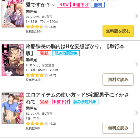
愛ですか？～
黒岬光
BLマンガ、BL宣言
1～32巻
75pt～150pt
(3.9)
無料版を読む
投稿数18件
冷酷課長の脳内はHな妄想ばかり。【単行本
版】
黒岬光
TLマンガ、恋愛宣言
1～4巻
650pt～700pt
(4.2)
無料立読み
投稿数33件
エロアイテムの使い方～ドS宅配男子にイかさ
れて
黒岬光
BLマンガ、BL宣言
1巻
210pt
(4.2)
無料立読み
投稿数6件