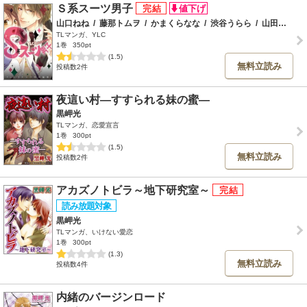
Ｓ系スーツ男子
山口ねね
/
藤那トムヲ
/
かまくらなな
/
渋谷うらら
/
山田芽衣
/
TLマンガ、YLC
1巻
350pt
(1.5)
無料立読み
投稿数2件
夜這い村―すすられる妹の蜜―
黒岬光
TLマンガ、恋愛宣言
1巻
300pt
(1.5)
無料立読み
投稿数2件
アカズノトビラ～地下研究室～
黒岬光
TLマンガ、いけない愛恋
1巻
300pt
(1.3)
無料立読み
投稿数4件
内緒のバージンロード