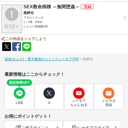
SEX救命病棟 ～無間堕姦～
黒岬光
アダルトマンガ
1～2巻
350pt
レビュー投稿数0件
この作品をシェアしよう
漫画(まんが)・電子書籍のコミックシーモアTOP
黒岬光
最新情報はここからチェック！
限定特典GET
シーモア
メルマガ
LINE
X
ちゃんねる
登録
お得にポイントゲット！
ご来店ポイント
シーモアでポイ活