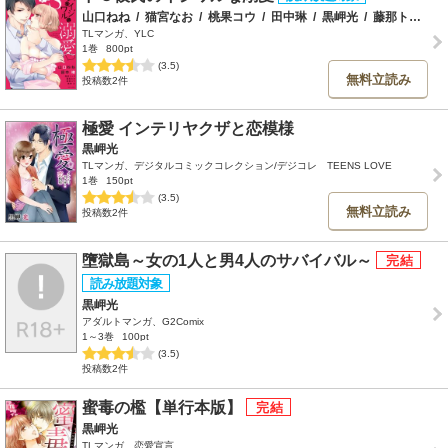
山口ねね
/
猫宮なお
/
桃果コウ
/
田中琳
/
黒岬光
/
藤那トムヲ
TLマンガ、YLC
1巻
800pt
(3.5)
無料立読み
投稿数2件
極愛 インテリヤクザと恋模様
黒岬光
TLマンガ、デジタルコミックコレクション/デジコレ TEENS LOVE
1巻
150pt
(3.5)
無料立読み
投稿数2件
墮獄島～女の1人と男4人のサバイバル～
黒岬光
アダルトマンガ、G2Comix
1～3巻
100pt
(3.5)
投稿数2件
蜜毒の檻【単行本版】
黒岬光
TLマンガ、恋愛宣言