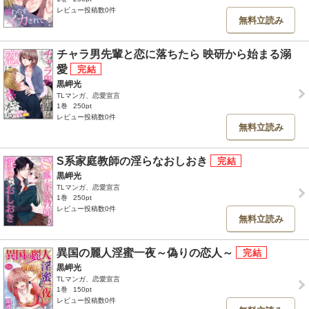
レビュー投稿数0件
無料立読み
チャラ男先輩と恋に落ちたら 映研から始まる溺
愛
黒岬光
TLマンガ、恋愛宣言
1巻
250pt
レビュー投稿数0件
無料立読み
S系家庭教師の淫らなおしおき
黒岬光
TLマンガ、恋愛宣言
1巻
250pt
レビュー投稿数0件
無料立読み
異国の麗人淫蜜一夜～偽りの恋人～
黒岬光
TLマンガ、恋愛宣言
1巻
150pt
レビュー投稿数0件