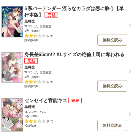
S系バーテンダー 淫らなカラダは恋に酔う【単
行本版】
黒岬光
TLマンガ、恋愛宣言
1巻
648pt
(2.5)
無料立読み
投稿数4件
身長差65cm!? XLサイズの絶倫上司に奪われる
黒岬光
TLマンガ、恋愛宣言
1巻
200pt
(2.5)
無料立読み
投稿数2件
センセイと官能キス
黒岬光
TLマンガ、YLC
1巻
680pt
(2.5)
無料立読み
投稿数2件