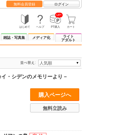
無料会員登録
ログイン
UP!
はじめて
ヘルプ
PT購入
カート
ライト
雑誌・写真集
メディア化
アダルト
並べ替え:
カイ・シデンのメモリーより－
購入ページへ
無料立読み