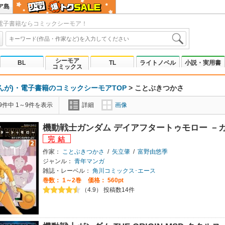
ア島
電子書籍ならコミックシーモア！
シーモア
BL
TL
ライトノベル
小説・実用書
コミックス
んが)・電子書籍のコミックシーモアTOP
>
ことぶきつかさ
9件中 1～9件を表示
詳細
画像
機動戦士ガンダム デイアフタートゥモロー －
作家：
ことぶきつかさ
/
矢立肇
/
富野由悠季
ジャンル：
青年マンガ
雑誌・レーベル：
角川コミックス･エース
巻数：
1～2巻
価格： 560pt
（4.9） 投稿数14件