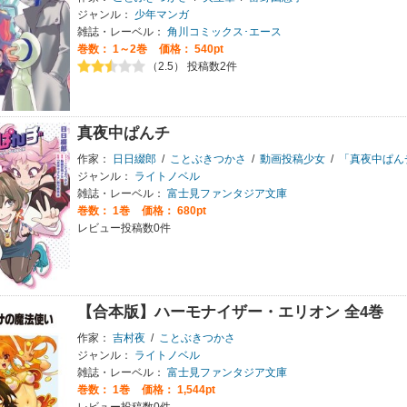
ジャンル：
少年マンガ
雑誌・レーベル：
角川コミックス･エース
巻数：
1～2巻
価格： 540pt
（2.5） 投稿数2件
真夜中ぱんチ
作家：
日日綴郎
/
ことぶきつかさ
/
動画投稿少女
/
「真夜中ぱんチ
ジャンル：
ライトノベル
雑誌・レーベル：
富士見ファンタジア文庫
巻数：
1巻
価格： 680pt
レビュー投稿数0件
【合本版】ハーモナイザー・エリオン 全4巻
作家：
吉村夜
/
ことぶきつかさ
ジャンル：
ライトノベル
雑誌・レーベル：
富士見ファンタジア文庫
巻数：
1巻
価格： 1,544pt