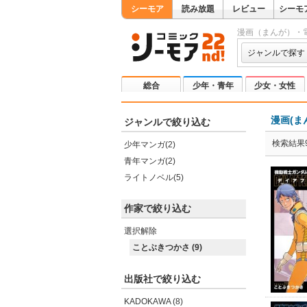
シーモア
読み放題
レビュー
シーモ
漫画（まんが）・
ジャンルで探す
総合
少年・青年
少女・女性
漫画(ま
ジャンルで絞り込む
検索結果
少年マンガ(2)
青年マンガ(2)
ライトノベル(5)
作家で絞り込む
選択解除
ことぶきつかさ (9)
出版社で絞り込む
KADOKAWA (8)