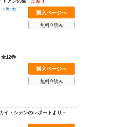
ルス・ドアンの島
・富野由悠季
/
安彦良和
購入ページへ
無料立読み
全12巻
購入ページへ
無料立読み
－カイ・シデンのレポートより－