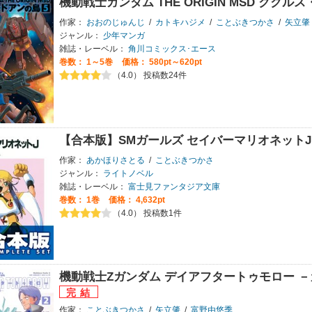
機動戦士ガンダム THE ORIGIN MSD クク
作家：
おおのじゅんじ
/
カトキハジメ
/
ことぶきつかさ
/
矢立肇
ジャンル：
少年マンガ
雑誌・レーベル：
角川コミックス･エース
巻数：
1～5巻
価格： 580pt～620pt
（4.0） 投稿数24件
【合本版】SMガールズ セイバーマリオネットJ 
作家：
あかほりさとる
/
ことぶきつかさ
ジャンル：
ライトノベル
雑誌・レーベル：
富士見ファンタジア文庫
巻数：
1巻
価格： 4,632pt
（4.0） 投稿数1件
機動戦士Zガンダム デイアフタートゥモロー 
作家：
ことぶきつかさ
/
矢立肇
/
富野由悠季