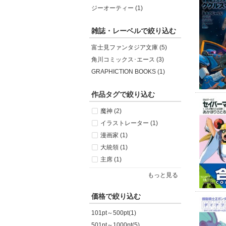
ジーオーティー (1)
雑誌・レーベルで絞り込む
富士見ファンタジア文庫 (5)
角川コミックス･エース (3)
GRAPHICTION BOOKS (1)
作品タグで絞り込む
魔神 (2)
イラストレーター (1)
漫画家 (1)
大統領 (1)
主席 (1)
もっと見る
価格で絞り込む
101pt～500pt(1)
501pt～1000pt(5)