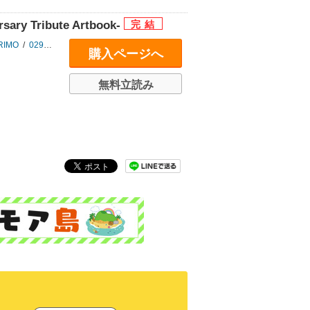
ry Tribute Artbook-
RIMO
/
029
/
くきは
/
黒井ススム
/
クロがねや
/
ごとー
/
ことぶきつかさ
/
40
購入ページへ
無料立読み