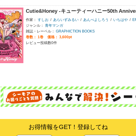
Cutie&Honey -キューティーハニー50th Anniversa
作家：
すしお
/
あらいずみるい
/
あんべよしろう
/
いちはや
/
E
ジャンル：
青年マンガ
雑誌・レーベル：
GRAPHICTION BOOKS
巻数：
1巻
価格： 3,600pt
レビュー投稿数0件
お得情報をGET！登録してね